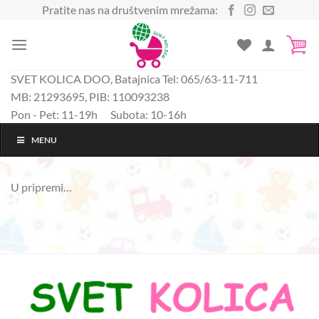
Preskoči
Pratite nas na društvenim mrežama:
na
sadržaj
SVET KOLICA DOO, Batajnica Tel: 065/63-11-711
MB: 21293695, PIB: 110093238
Pon - Pet: 11-19h Subota: 10-16h
MENU
U pripremi…