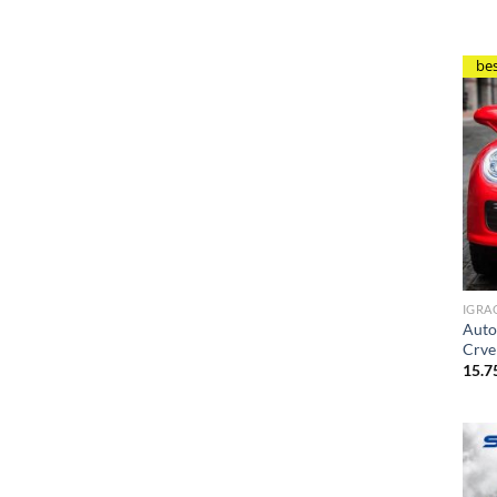
be
IGRA
Auto
Crve
15.7