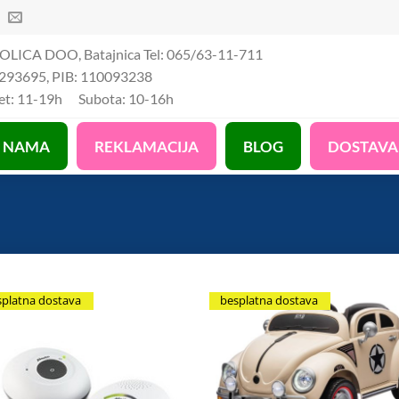
OLICA DOO, Batajnica Tel: 065/63-11-711
293695, PIB: 110093238
Pet: 11-19h Subota: 10-16h
 NAMA
REKLAMACIJA
BLOG
DOSTAVA
splatna dostava
besplatna dostava
Add to Wishlist
Add to Wis