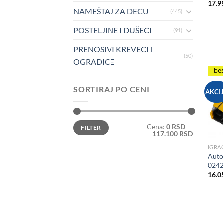
17.9
NAMEŠTAJ ZA DECU
(445)
POSTELJINE I DUŠECI
(91)
PRENOSIVI KREVECI i
(50)
OGRADICE
be
SORTIRAJ PO CENI
AKCI
Minimalna
Maksimalna
Cena:
0 RSD
—
FILTER
cena
cena
117.100 RSD
IGRA
Auto
024
16.0