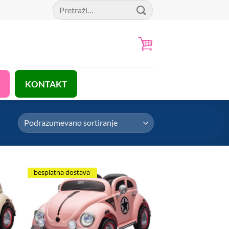
Pretraga
za:
KONTAKT
besplatna dostava
hlist
Add to Wishlist