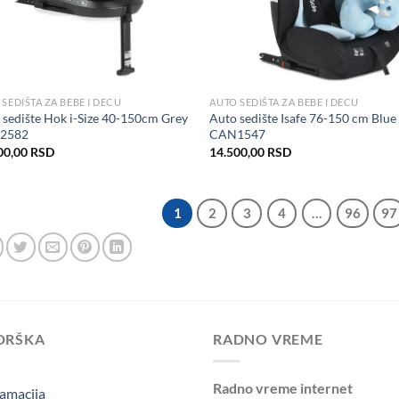
SEDIŠTA ZA BEBE I DECU
AUTO SEDIŠTA ZA BEBE I DECU
 sedište Hok i-Size 40-150cm Grey
Auto sedište Isafe 76-150 cm Blue
2582
CAN1547
00,00
RSD
14.500,00
RSD
1
2
3
4
…
96
97
DRŠKA
RADNO VREME
Radno vreme internet
amacija