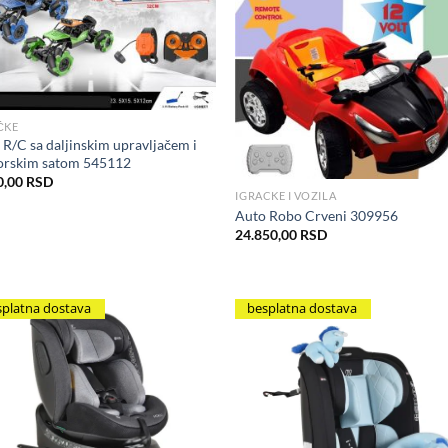
Add to Wishlist
Add to Wis
ČKE
 R/C sa daljinskim upravljačem i
orskim satom 545112
0,00
RSD
IGRACKE I VOZILA
Auto Robo Crveni 309956
24.850,00
RSD
splatna dostava
besplatna dostava
Add to Wishlist
Add to Wis