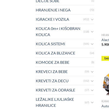
DEČIJE SOBE
(1)
HRANJENJE i NEGA
(72)
IGRACKE I VOZILA
(452)
KOLICA 0m+ i KIŠOBRAN
(118)
KOLICA
HRAN
Alec
KOLICA SISTEMI
(105)
5.90
KOLICA ZA BLIZANCE
(14)
be
KOMODE ZA BEBE
(8)
KREVECI ZA BEBE
(59)
KREVETI ZA DECU
(152)
KREVETI ZA ODRASLE
(17)
LEŽALJKE LJULJAŠKE
IGRA
(67)
HRANILICE
Auto