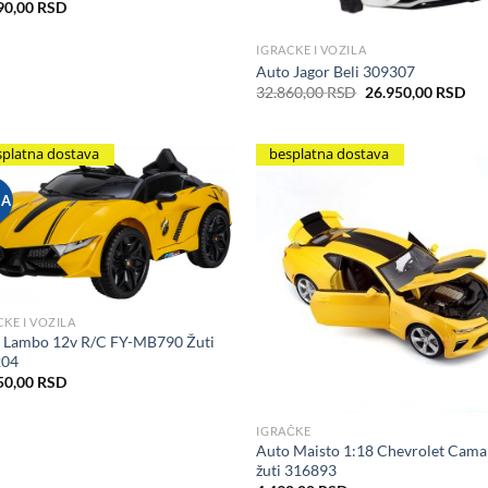
90,00
RSD
IGRACKE I VOZILA
Auto Jagor Beli 309307
Originalna
Tre
32.860,00
RSD
26.950,00
RSD
cena
cen
je
je:
bila:
26.
32.860,00 RSD.
splatna dostava
besplatna dostava
JA
Add to Wishlist
Add to Wis
CKE I VOZILA
 Lambo 12v R/C FY-MB790 Žuti
204
50,00
RSD
IGRAČKE
Auto Maisto 1:18 Chevrolet Cama
žuti 316893