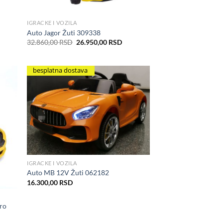
IGRACKE I VOZILA
Auto Jagor Žuti 309338
nutna
Originalna
Trenutna
32.860,00
RSD
26.950,00
RSD
a
cena
cena
je
je:
950,00 RSD.
bila:
26.950,00 RSD.
32.860,00 RSD.
besplatna dostava
hlist
Add to Wishlist
IGRACKE I VOZILA
Auto MB 12V Žuti 062182
16.300,00
RSD
ro