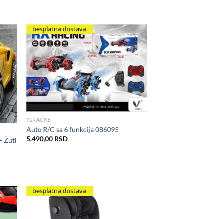
besplatna dostava
hlist
Add to Wishlist
IGRAČKE
Auto R/C sa 6 funkcija 086095
5.490,00
RSD
– Žuti
besplatna dostava