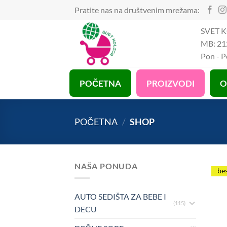
Preskoči
Pratite nas na društvenim mrežama:
na
SVET K
sadržaj
MB: 21
Pon - 
POČETNA
PROIZVODI
O
POČETNA
/
SHOP
NAŠA PONUDA
be
AUTO SEDIŠTA ZA BEBE I
(115)
DECU