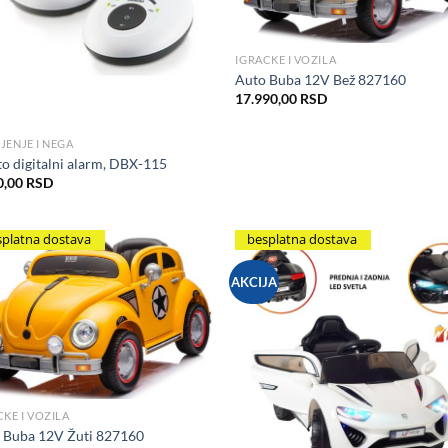
IGRACKE I VOZILA
Auto Buba 12V Bež 827160
17.990,00
RSD
JENJE I NEGA
to digitalni alarm, DBX-115
0,00
RSD
splatna dostava
besplatna dostava
AKCIJA
Add to Wishlist
Add to Wis
CKE I VOZILA
 Buba 12V Žuti 827160