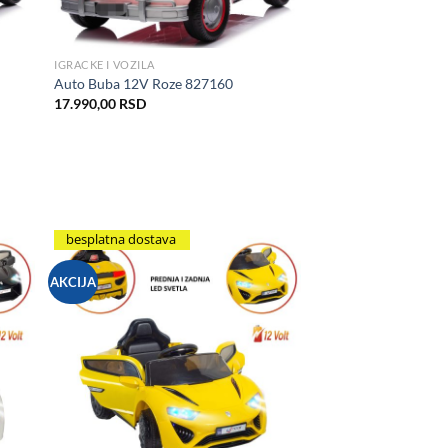
IGRACKE I VOZILA
Auto Buba 12V Roze 827160
17.990,00
RSD
besplatna dostava
AKCIJA
hlist
Add to Wishlist