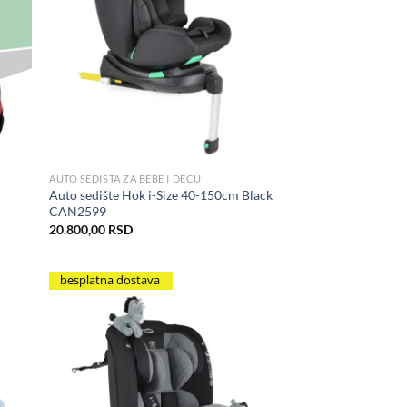
hlist
Add to Wishlist
AUTO SEDIŠTA ZA BEBE I DECU
Auto sedište Hok i-Size 40-150cm Black
CAN2599
20.800,00
RSD
besplatna dostava
hlist
Add to Wishlist