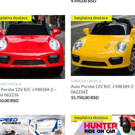
4.490,00
RSD
splatna dostava
besplatna dostava
Add to Wishlist
Add to Wis
IGRACKE I VOZILA
CKE I VOZILA
Auto Porshe 12V R/C J-MB184-2 
 Porshe 12V R/C J-MB184-2 –
062236Ž
ni 062236
15.750,00
RSD
50,00
RSD
besplatna dostava