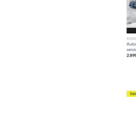
IGRA
Auto
senz
2.89
be