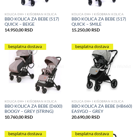
KOLICA 0M+ I KIŠOBRAN KOLICA
KOLICA 0M+ I KIŠOBRAN KOLICA
BBO KOLICA ZA BEBE (517)
BBO KOLICA ZA BEBE (517)
QUICK – BEIGE
QUICK – SMILE
14.950,00
RSD
15.250,00
RSD
besplatna dostava
besplatna dostava
Add to Wishlist
Add to Wishlist
KOLICA 0M+ I KIŠOBRAN KOLICA
KOLICA 0M+ I KIŠOBRAN KOLICA
BBO KOLICA ZA BEBE (D600)
BBO KOLICA ZA BEBE (HB660)
BOOGY – GREY (STRING)
EASYGO – GREY
10.760,00
RSD
20.690,00
RSD
besplatna dostava
besplatna dostava