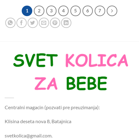
1
2
3
4
5
6
7
Centralni magacin (pozvati pre preuzimanja):
Klisina deseta nova 8, Batajnica
svetkolica@gmail.com.