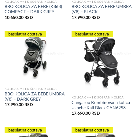
KOLICA 0M+ I KIŠOBRAN KOLICA
KOLICA 0M+ I KIŠOBRAN KOLICA
BBO KOLICA ZA BEBE (K868)
BBO KOLICA ZA BEBE UMBRA
COMPACT – DARK GREY
(V8) – BLACK
10.650,00
RSD
17.990,00
RSD
besplatna dostava
besplatna dostava
Add to Wishlist
Add to Wishlist
KOLICA 0M+ I KIŠOBRAN KOLICA
BBO KOLICA ZA BEBE UMBRA
KOLICA 0M+ I KIŠOBRAN KOLICA
(V8) – DARK GREY
Cangaroo Kombinovana kolica
17.990,00
RSD
za bebe Kali Black CAN6298
17.690,00
RSD
besplatna dostava
besplatna dostava