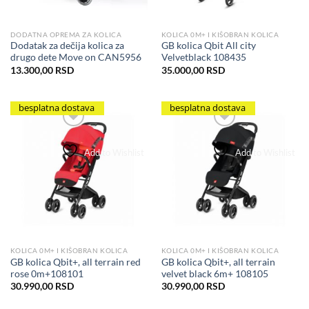
DODATNA OPREMA ZA KOLICA
KOLICA 0M+ I KIŠOBRAN KOLICA
Dodatak za dečija kolica za
GB kolica Qbit All city
drugo dete Move on CAN5956
Velvetblack 108435
13.300,00
RSD
35.000,00
RSD
besplatna dostava
besplatna dostava
Add to Wishlist
Add to Wishlist
KOLICA 0M+ I KIŠOBRAN KOLICA
KOLICA 0M+ I KIŠOBRAN KOLICA
GB kolica Qbit+, all terrain red
GB kolica Qbit+, all terrain
rose 0m+108101
velvet black 6m+ 108105
30.990,00
RSD
30.990,00
RSD