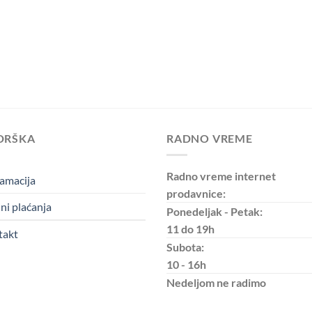
DRŠKA
RADNO VREME
Radno vreme internet
amacija
prodavnice:
ni plaćanja
Ponedeljak - Petak:
11 do 19h
takt
Subota:
10 - 16h
Nedeljom
ne radimo