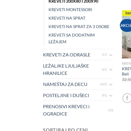
KREVETI 200X80 I 200X90
KREVETI MONTESSORI
be
KREVETI NA SPRAT
AKCI
KREVETI NA SPRAT ZA 3 OSOBE
KREVETI SA DODATNIM
LEŽAJEM
KREVETI ZA ODRASLE
(17)
KREVE
LEŽALJKE LJULJAŠKE
KREV
(67)
HRANILICE
Beli
32.5
NAMEŠTAJ ZA DECU
(445)
POSTELJINE I DUŠECI
(91)
PRENOSIVI KREVECI i
(50)
OGRADICE
SORTIRAJ PO CENI