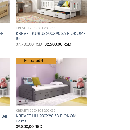
KREVETI 200X80 I 200X90
M-
KREVET KUBUS 200X90 SA FIOKOM-
Beli
Originalna
Trenutna
37.700,00
RSD
32.500,00
RSD
cena
cena
je
je:
bila:
32.500,00 RSD.
37.700,00 RSD.
besplatna dostava
Po porudzbini
hlist
Add to Wishlist
KREVETI 200X80 I 200X90
KREVET LILI 200X90 SA FIOKOM-
 Beli
Grafit
39.800,00
RSD