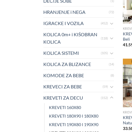
DEČIJE SOBE
(1)
HRANJENJE i NEGA
(72)
IGRACKE I VOZILA
(452)
KREVE
KREV
KOLICA 0m+ i KIŠOBRAN
(118)
Beli
KOLICA
41.5
KOLICA SISTEMI
(105)
be
KOLICA ZA BLIZANCE
(14)
KOMODE ZA BEBE
(8)
KREVECI ZA BEBE
(59)
KREVETI ZA DECU
(152)
KREVETI 160X80
KREVE
KREVETI 180X90 I 180X80
KRE
Natu
KREVETI 190X80 I 190X90
33.5