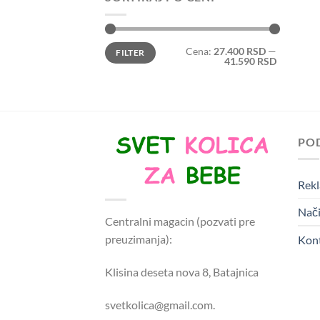
Minimalna
Maksimalna
Cena:
27.400 RSD
—
FILTER
cena
cena
41.590 RSD
PO
Rekl
Nači
Centralni magacin (pozvati pre
preuzimanja):
Kon
Klisina deseta nova 8, Batajnica
svetkolica@gmail.com.