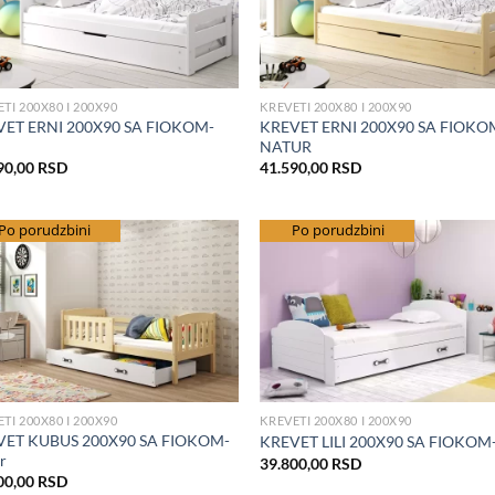
TI 200X80 I 200X90
KREVETI 200X80 I 200X90
ET ERNI 200X90 SA FIOKOM-
KREVET ERNI 200X90 SA FIOKO
NATUR
90,00
RSD
41.590,00
RSD
splatna dostava
Po porudzbini
besplatna dostava
Po porudzbini
Add to Wishlist
Add to Wis
TI 200X80 I 200X90
KREVETI 200X80 I 200X90
VET KUBUS 200X90 SA FIOKOM-
KREVET LILI 200X90 SA FIOKOM-
r
39.800,00
RSD
00,00
RSD