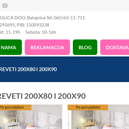
OLICA DOO, Batajnica Tel: 065/63-11-711
293695, PIB: 110093238
Pet: 11-19h Subota: 10-16h
 NAMA
REKLAMACIJA
BLOG
DOSTAVA
EVETI 200X80 I 200X90
EVETI 200X80 I 200X90
splatna dostava
Po porudzbini
besplatna dostava
Po porudzbini
Add to Wishlist
Add to Wis