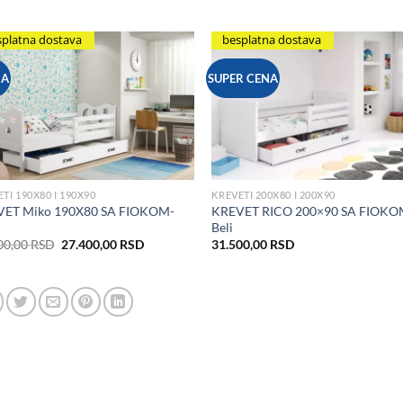
splatna dostava
besplatna dostava
JA
SUPER CENA
Add to Wishlist
Add to Wis
TI 190X80 I 190X90
KREVETI 200X80 I 200X90
ET Miko 190X80 SA FIOKOM-
KREVET RICO 200×90 SA FIOKO
Beli
Originalna
Trenutna
00,00
RSD
27.400,00
RSD
31.500,00
RSD
cena
cena
je
je:
bila:
27.400,00 RSD.
32.500,00 RSD.