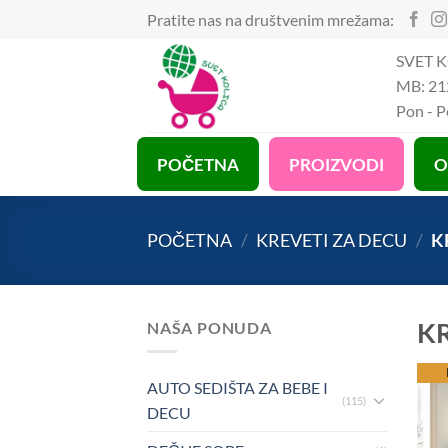
Preskoči
Pratite nas na društvenim mrežama:
na
SVET K
sadržaj
MB: 21
Pon - 
POČETNA
PROIZVODI
O
POČETNA
/
KREVETI ZA DECU
/
KR
KR
NAŠA PONUDA
be
AUTO SEDIŠTA ZA BEBE I
(115)
DECU