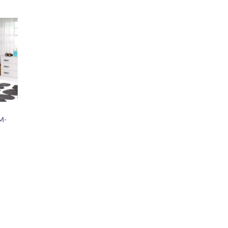
hlist
M-