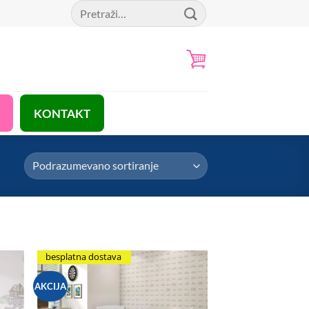
Pretraga
za:
KONTAKT
besplatna dostava
AKCIJA
hlist
Add to Wishlist