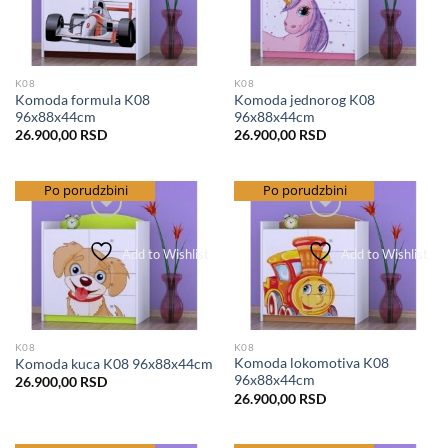
K08
K08
Komoda formula K08
Komoda jednorog K08
96x88x44cm
96x88x44cm
26.900,00
RSD
26.900,00
RSD
besplatna dostava
Po porudzbini
besplatna dostava
Po porudzbini
Add to Wishlist
Add to Wishlist
K08
K08
Komoda lokomotiva K08
Komoda kuca K08 96x88x44cm
96x88x44cm
26.900,00
RSD
26.900,00
RSD