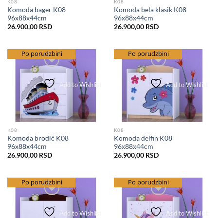
K08
K08
Komoda bager K08
Komoda bela klasik K08
96x88x44cm
96x88x44cm
26.900,00
RSD
26.900,00
RSD
besplatna dostava
Po porudzbini
besplatna dostava
Po porudzbini
Add to Wishlist
Add to Wishlist
K08
K08
Komoda brodić K08
Komoda delfin K08
96x88x44cm
96x88x44cm
26.900,00
RSD
26.900,00
RSD
besplatna dostava
Po porudzbini
besplatna dostava
Po porudzbini
Add to Wishlist
Add to Wishlist