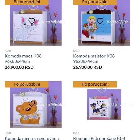
besplatna dostava
Po porudzbini
besplatna dostava
Po porudzbini
Add to Wishlist
Add to Wishlist
K08
K08
Komoda maca K08
Komoda majstor K08
96x88x44cm
96x88x44cm
26.900,00
RSD
26.900,00
RSD
besplatna dostava
Po porudzbini
besplatna dostava
Po porudzbini
Add to Wishlist
Add to Wishlist
K08
K08
Komoda meda sa cvetovima
Komoda Patrone šape K08