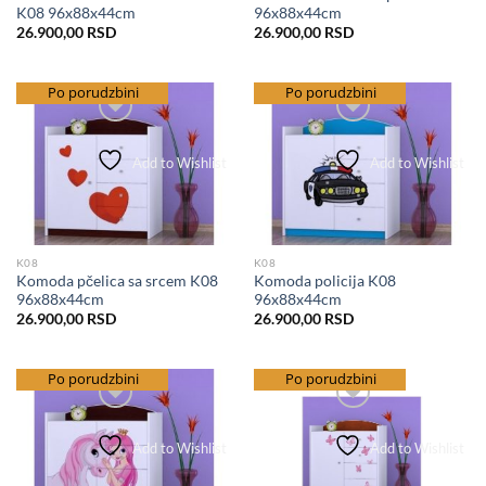
K08 96x88x44cm
96x88x44cm
26.900,00
RSD
26.900,00
RSD
besplatna dostava
Po porudzbini
besplatna dostava
Po porudzbini
Add to Wishlist
Add to Wishlist
K08
K08
Komoda pčelica sa srcem K08
Komoda policija K08
96x88x44cm
96x88x44cm
26.900,00
RSD
26.900,00
RSD
besplatna dostava
Po porudzbini
besplatna dostava
Po porudzbini
Add to Wishlist
Add to Wishlist