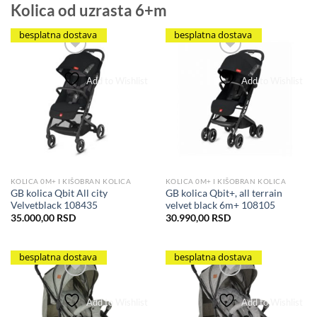
Kolica od uzrasta 6+m
besplatna dostava
besplatna dostava
Add to Wishlist
Add to Wishlist
KOLICA 0M+ I KIŠOBRAN KOLICA
KOLICA 0M+ I KIŠOBRAN KOLICA
GB kolica Qbit All city
GB kolica Qbit+, all terrain
Velvetblack 108435
velvet black 6m+ 108105
35.000,00
RSD
30.990,00
RSD
besplatna dostava
besplatna dostava
Add to Wishlist
Add to Wishlist