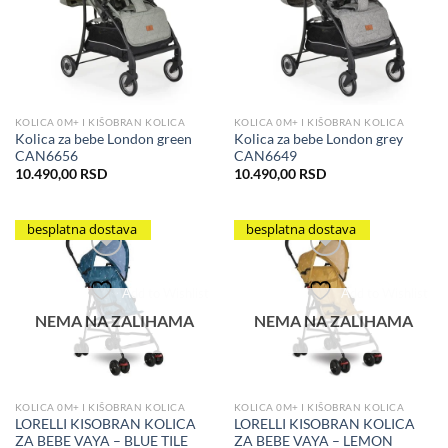
KOLICA 0M+ I KIŠOBRAN KOLICA
KOLICA 0M+ I KIŠOBRAN KOLICA
Kolica za bebe London green
Kolica za bebe London grey
CAN6656
CAN6649
10.490,00
RSD
10.490,00
RSD
besplatna dostava
besplatna dostava
Add to Wishlist
Add to Wishlist
NEMA NA ZALIHAMA
NEMA NA ZALIHAMA
KOLICA 0M+ I KIŠOBRAN KOLICA
KOLICA 0M+ I KIŠOBRAN KOLICA
LORELLI KISOBRAN KOLICA
LORELLI KISOBRAN KOLICA
ZA BEBE VAYA – BLUE TILE
ZA BEBE VAYA – LEMON