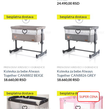
24.490,00
RSD
besplatna dostava
besplatna dostava
Add to Wishlist
Add to Wishlist
PRENOSIVI KREVECI I OGRADICE
PRENOSIVI KREVECI I OGRADICE
Kolevka za bebe Always
Kolevka za bebe Always
Together CAN8802 BEIGE
Together CAN8826 GREY
18.660,00
RSD
18.660,00
RSD
besplatna dostava
besplatna dostava
SUPER CENA
Add to Wishlist
Add to Wishlist