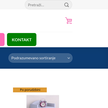
Pretraga
za:
KONTAKT
besplatna dostava
Po porudzbini
hlist
Add to Wishlist