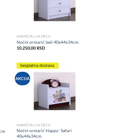
NAMEŠTAJ ZA DECU
Noćni ormarić beli 40x44x34cm
m
10.250,00
RSD
besplatna dostava
AKCIJA
hlist
Add to Wishlist
NAMEŠTAJ ZA DECU
Noćni ormarić Happy- Safari
4cm
40x44x34cm