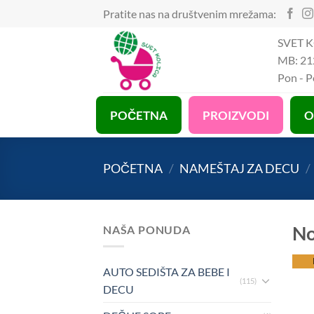
Preskoči
Pratite nas na društvenim mrežama:
na
SVET K
sadržaj
MB: 21
Pon - 
POČETNA
PROIZVODI
O
POČETNA
/
NAMEŠTAJ ZA DECU
/
No
NAŠA PONUDA
be
AUTO SEDIŠTA ZA BEBE I
(115)
DECU