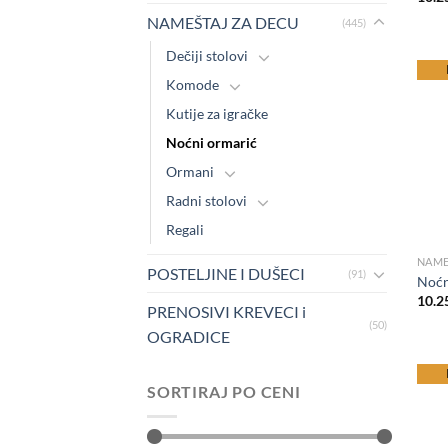
NAMEŠTAJ ZA DECU
(445)
Dečiji stolovi
be
Komode
Kutije za igračke
Noćni ormarić
Ormani
Radni stolovi
Regali
NAME
POSTELJINE I DUŠECI
(91)
Noćn
10.2
PRENOSIVI KREVECI i
(50)
OGRADICE
be
SORTIRAJ PO CENI