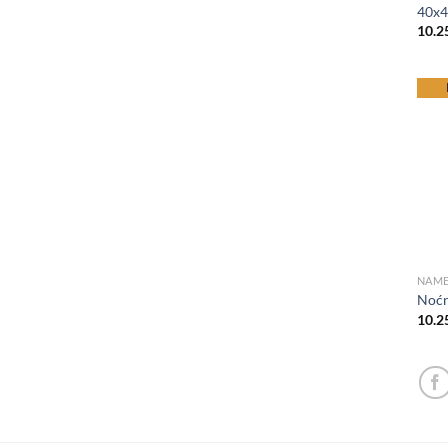
40x
10.2
be
NAME
Noćn
10.2