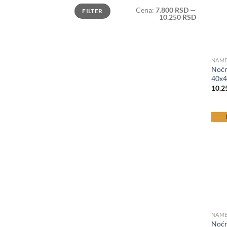
Minimalna
Maksimalna
Cena:
7.800 RSD
—
FILTER
cena
cena
10.250 RSD
NAME
Noćn
40x
10.2
be
NAME
Noćn