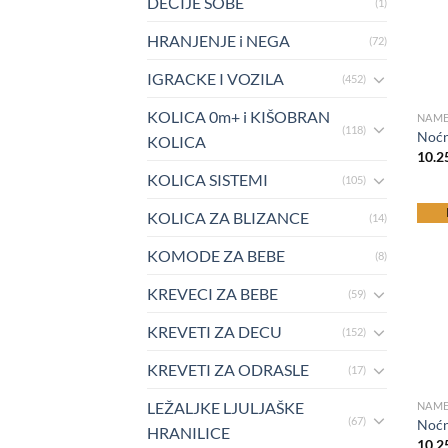
DEČIJE SOBE
(1)
HRANJENJE i NEGA
(72)
IGRACKE I VOZILA
(452)
KOLICA 0m+ i KIŠOBRAN
NAME
(118)
Noćn
KOLICA
10.2
KOLICA SISTEMI
(105)
be
KOLICA ZA BLIZANCE
(14)
KOMODE ZA BEBE
(8)
KREVECI ZA BEBE
(59)
KREVETI ZA DECU
(152)
KREVETI ZA ODRASLE
(17)
LEŽALJKE LJULJAŠKE
NAME
(67)
Noćn
HRANILICE
10.2