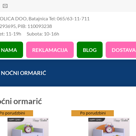
OLICA DOO, Batajnica Tel: 065/63-11-711
293695, PIB: 110093238
Pet: 11-19h Subota: 10-16h
 NAMA
REKLAMACIJA
BLOG
DOSTAVA
NOĆNI ORMARIĆ
ćni ormarić
splatna dostava
Po porudzbini
besplatna dostava
Po porudzbini
Add to Wishlist
Add to Wis