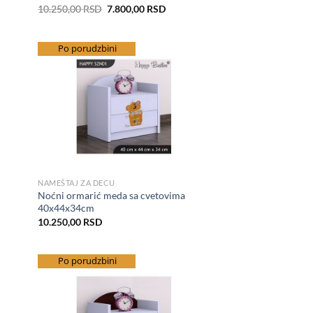
Originalna
Trenutna
10.250,00
RSD
7.800,00
RSD
cena
cena
je
je:
bila:
7.800,00 RSD.
10.250,00 RSD.
besplatna dostava
Po porudzbini
hlist
Add to Wishlist
NAMEŠTAJ ZA DECU
Noćni ormarić meda sa cvetovima
40x44x34cm
10.250,00
RSD
besplatna dostava
Po porudzbini
hlist
Add to Wishlist