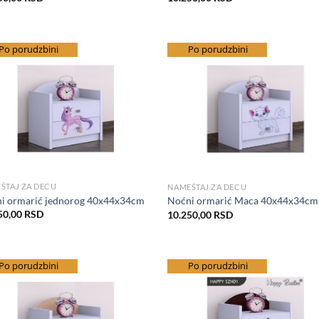
splatna dostava
Po porudzbini
besplatna dostava
Po porudzbini
Add to Wishlist
Add to Wis
ŠTAJ ZA DECU
NAMEŠTAJ ZA DECU
i ormarić jednorog 40x44x34cm
Noćni ormarić Maca 40x44x34cm
50,00
RSD
10.250,00
RSD
splatna dostava
Po porudzbini
besplatna dostava
Po porudzbini
Add to Wishlist
Add to Wis