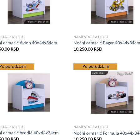
ŠTAJ ZA DECU
NAMEŠTAJ ZA DECU
i ormarić Avion 40x44x34cm
Noćni ormarić Bager 40x44x34c
50,00
RSD
10.250,00
RSD
splatna dostava
Po porudzbini
besplatna dostava
Po porudzbini
Add to Wishlist
Add to Wis
ŠTAJ ZA DECU
NAMEŠTAJ ZA DECU
i ormarić brodić 40x44x34cm
Noćni ormarić Formula 40x44x3
50,00
RSD
10.250,00
RSD