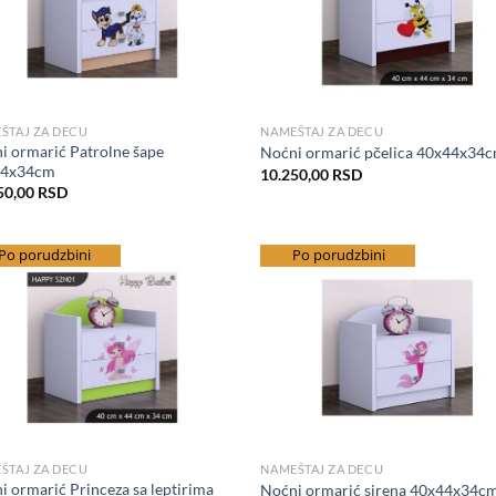
NAMEŠTAJ ZA DECU
ŠTAJ ZA DECU
i ormarić Patrolne šape
Noćni ormarić pčelica 40x44x34
44x34cm
10.250,00
RSD
50,00
RSD
splatna dostava
Po porudzbini
besplatna dostava
Po porudzbini
Add to Wishlist
Add to Wis
NAMEŠTAJ ZA DECU
ŠTAJ ZA DECU
i ormarić Princeza sa leptirima
Noćni ormarić sirena 40x44x34c