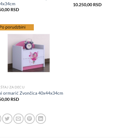
44x34cm
10.250,00
RSD
50,00
RSD
splatna dostava
Po porudzbini
Add to Wishlist
ŠTAJ ZA DECU
i ormarić Zvončica 40x44x34cm
50,00
RSD