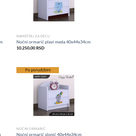
NAMEŠTAJ ZA DECU
cm
Noćni ormarić plavi meda 40x44x34cm
10.250,00
RSD
Po porudzbini
hlist
Add to Wishlist
NOĆNI ORMARIĆ
m
Noćni ormarić slonić 40x44x34cm