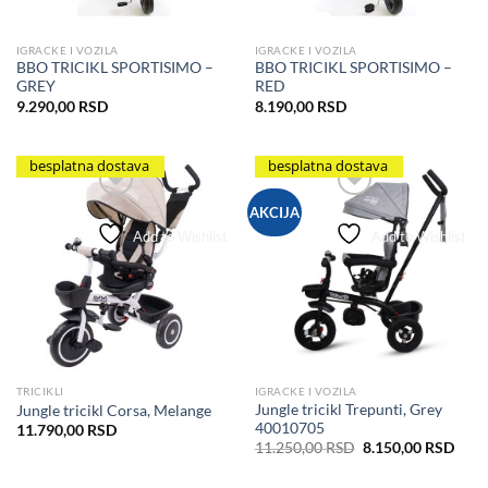
IGRACKE I VOZILA
IGRACKE I VOZILA
BBO TRICIKL SPORTISIMO –
BBO TRICIKL SPORTISIMO –
GREY
RED
9.290,00
RSD
8.190,00
RSD
besplatna dostava
besplatna dostava
AKCIJA
Add to Wishlist
Add to Wishlist
TRICIKLI
IGRACKE I VOZILA
Jungle tricikl Trepunti, Grey
Jungle tricikl Corsa, Melange
40010705
11.790,00
RSD
Originalna
Tren
11.250,00
RSD
8.150,00
RSD
cena
cena
je
je: