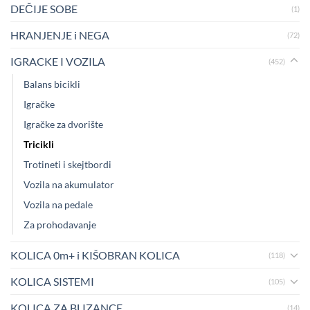
DEČIJE SOBE
(1)
HRANJENJE i NEGA
(72)
IGRACKE I VOZILA
(452)
Balans bicikli
Igračke
Igračke za dvorište
Tricikli
Trotineti i skejtbordi
Vozila na akumulator
Vozila na pedale
Za prohodavanje
KOLICA 0m+ i KIŠOBRAN KOLICA
(118)
KOLICA SISTEMI
(105)
KOLICA ZA BLIZANCE
(14)