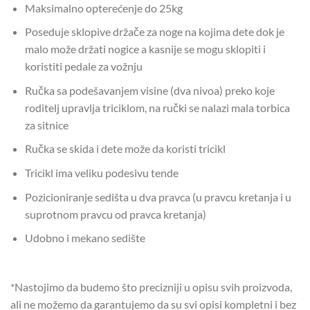
Maksimalno opterećenje do 25kg
Poseduje sklopive držače za noge na kojima dete dok je
malo može držati nogice a kasnije se mogu sklopiti i
koristiti pedale za vožnju
Ručka sa podešavanjem visine (dva nivoa) preko koje
roditelj upravlja triciklom, na ručki se nalazi mala torbica
za sitnice
Ručka se skida i dete može da koristi tricikl
Tricikl ima veliku podesivu tende
Pozicioniranje sedišta u dva pravca (u pravcu kretanja i u
suprotnom pravcu od pravca kretanja)
Udobno i mekano sedište
*Nastojimo da budemo što precizniji u opisu svih proizvoda,
ali ne možemo da garantujemo da su svi opisi kompletni i bez