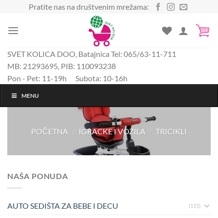
Preskoči
Pratite nas na društvenim mrežama:
na
sadržaj
SVET KOLICA DOO, Batajnica Tel: 065/63-11-711
MB: 21293695, PIB: 110093238
Pon - Pet: 11-19h Subota: 10-16h
MENU
POČETNA
/
IGRACKE I VOZILA
/
TRICIKLI
NAŠA PONUDA
AUTO SEDIŠTA ZA BEBE I DECU
(115)