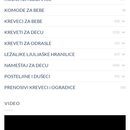
KOMODE ZA BEBE
(8)
KREVECI ZA BEBE
(59)
KREVETI ZA DECU
(152)
KREVETI ZA ODRASLE
(17)
LEŽALJKE LJULJAŠKE HRANILICE
(67)
NAMEŠTAJ ZA DECU
(445)
POSTELJINE I DUŠECI
(91)
PRENOSIVI KREVECI i OGRADICE
(50)
VIDEO
Pregledač
video