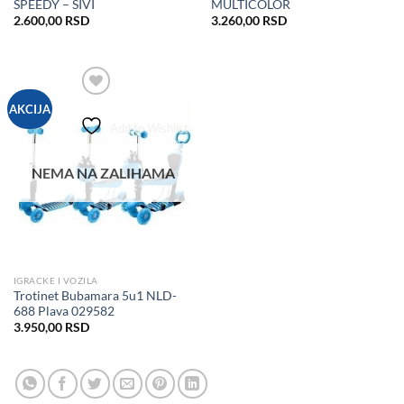
SPEEDY – SIVI
MULTICOLOR
2.600,00
RSD
3.260,00
RSD
AKCIJA
Add to Wishlist
NEMA NA ZALIHAMA
IGRACKE I VOZILA
Trotinet Bubamara 5u1 NLD-
688 Plava 029582
3.950,00
RSD