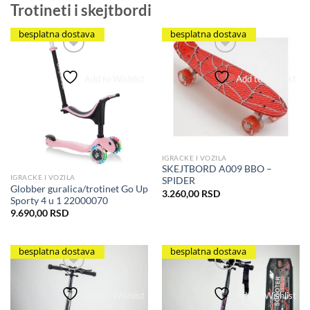
Trotineti i skejtbordi
besplatna dostava
besplatna dostava
Add to Wishlist
Add to Wishlist
IGRACKE I VOZILA
SKEJTBORD A009 BBO –
IGRACKE I VOZILA
SPIDER
Globber guralica/trotinet Go Up
3.260,00
RSD
Sporty 4 u 1 22000070
9.690,00
RSD
besplatna dostava
besplatna dostava
Add to Wishlist
Add to Wishlist