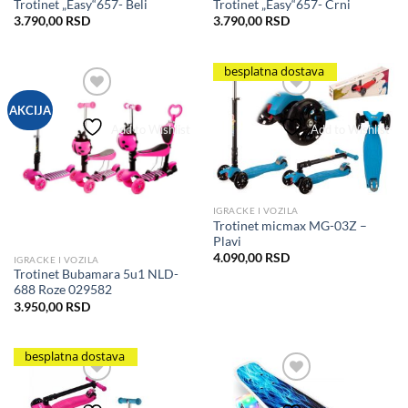
Trotinet „Easy“657- Beli
Trotinet „Easy“657- Crni
3.790,00
RSD
3.790,00
RSD
besplatna dostava
AKCIJA
Add to Wishlist
Add to Wishlist
IGRACKE I VOZILA
Trotinet micmax MG-03Z –
Plavi
4.090,00
RSD
IGRACKE I VOZILA
Trotinet Bubamara 5u1 NLD-
688 Roze 029582
3.950,00
RSD
besplatna dostava