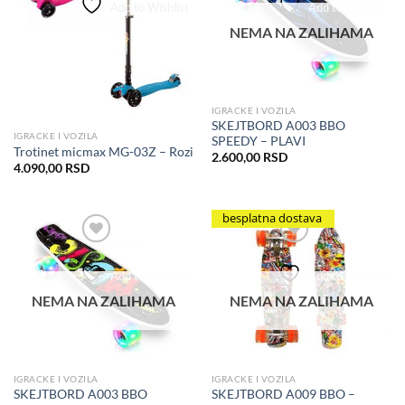
Add to Wishlist
Add to Wishlist
NEMA NA ZALIHAMA
IGRACKE I VOZILA
SKEJTBORD A003 BBO
IGRACKE I VOZILA
SPEEDY – PLAVI
Trotinet micmax MG-03Z – Rozi
2.600,00
RSD
4.090,00
RSD
besplatna dostava
Add to Wishlist
Add to Wishlist
NEMA NA ZALIHAMA
NEMA NA ZALIHAMA
IGRACKE I VOZILA
IGRACKE I VOZILA
SKEJTBORD A003 BBO
SKEJTBORD A009 BBO –