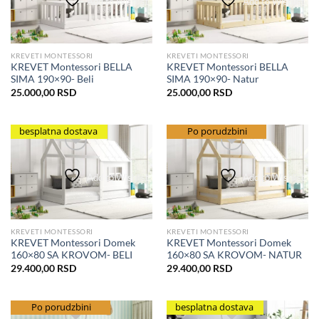
Add to Wishlist
Add to Wishlist
KREVETI MONTESSORI
KREVETI MONTESSORI
KREVET Montessori BELLA
KREVET Montessori BELLA
SIMA 190×90- Beli
SIMA 190×90- Natur
25.000,00
RSD
25.000,00
RSD
besplatna dostava
besplatna dostava
Po porudzbini
Add to Wishlist
Add to Wishlist
KREVETI MONTESSORI
KREVETI MONTESSORI
KREVET Montessori Domek
KREVET Montessori Domek
160×80 SA KROVOM- BELI
160×80 SA KROVOM- NATUR
29.400,00
RSD
29.400,00
RSD
besplatna dostava
Po porudzbini
besplatna dostava