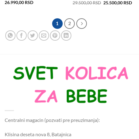
Originalna
Tre
26.990,00
RSD
29.500,00
RSD
25.500,00
RSD
cena
cen
je
je:
bila:
25.
29.500,00 RSD.
1
2
Centralni magacin (pozvati pre preuzimanja):
Klisina deseta nova 8, Batajnica