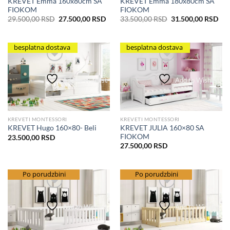
KREVET Emma 160x80cm SA
KREVET Emma 180x80cm SA
FIOKOM
FIOKOM
Originalna
Trenutna
Originalna
Tre
29.500,00
RSD
27.500,00
RSD
33.500,00
RSD
31.500,00
RSD
cena
cena
cena
cen
je
je:
je
je:
bila:
27.500,00 RSD.
bila:
31.
29.500,00 RSD.
33.500,00 RSD.
besplatna dostava
besplatna dostava
Add to Wishlist
Add to Wishlist
KREVETI MONTESSORI
KREVETI MONTESSORI
KREVET JULIA 160×80 SA
KREVET Hugo 160×80- Beli
FIOKOM
23.500,00
RSD
27.500,00
RSD
besplatna dostava
Po porudzbini
besplatna dostava
Po porudzbini
Add to Wishlist
Add to Wishlist