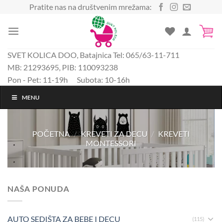
Preskoči
Pratite nas na društvenim mrežama:
na
sadržaj
SVET KOLICA DOO, Batajnica Tel: 065/63-11-711
MB: 21293695, PIB: 110093238
Pon - Pet: 11-19h Subota: 10-16h
MENU
POČETNA
/
KREVETI ZA DECU
/
KREVETI
MONTESSORI
NAŠA PONUDA
AUTO SEDIŠTA ZA BEBE I DECU
(115)