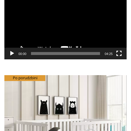
video
zapisa
00:00
04:25
besplatna dostava
Po porudzbini