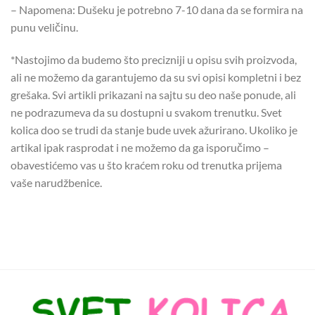
– Napomena: Dušeku je potrebno 7-10 dana da se formira na
punu veličinu.
*Nastojimo da budemo što precizniji u opisu svih proizvoda,
ali ne možemo da garantujemo da su svi opisi kompletni i bez
grešaka. Svi artikli prikazani na sajtu su deo naše ponude, ali
ne podrazumeva da su dostupni u svakom trenutku.
Svet
kolica doo se trudi da stanje bude uvek ažurirano. Ukoliko je
artikal ipak rasprodat i ne možemo da ga isporučimo –
obavestićemo vas u što kraćem roku od trenutka prijema
vaše narudžbenice.