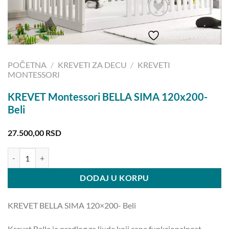
Add to Wishlist
POČETNA
/
KREVETI ZA DECU
/
KREVETI
MONTESSORI
KREVET Montessori BELLA SIMA 120x200-
Beli
27.500,00
RSD
KREVET Montessori BELLA SIMA 120x200- Beli količina
DODAJ U KORPU
KREVET BELLA SIMA 120×200- Beli
Krevet Bella je predlog za ljude koji cene funkcionalnost,