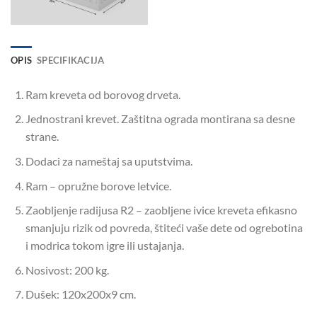
OPIS
SPECIFIKACIJA
Ram kreveta od borovog drveta.
Jednostrani krevet. Zaštitna ograda montirana sa desne
strane.
Dodaci za nameštaj sa uputstvima.
Ram – opružne borove letvice.
Zaobljenje radijusa R2 – zaobljene ivice kreveta efikasno
smanjuju rizik od povreda, štiteći vaše dete od ogrebotina
i modrica tokom igre ili ustajanja.
Nosivost: 200 kg.
Dušek: 120x200x9 cm.