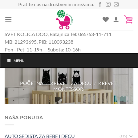
Preskoči
Pratite nas na društvenim mrežama:
na
sadržaj
SVET KOLICA DOO, Batajnica Tel: 065/63-11-711
MB: 21293695, PIB: 110093238
Pon - Pet: 11-19h Subota: 10-16h
MENU
POČETNA
/
KREVETI ZA DECU
/
KREVETI
MONTESSORI
NAŠA PONUDA
AUTO SEDIŠTA ZA BEBE I DECU
(115)