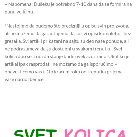
– Napomena: Dušeku je potrebno 7-10 dana da se formira na
punu veličinu.
*Nastojimo da budemo što precizniji u opisu svih proizvoda,
ali ne možemo da garantujemo da su svi opisi kompletni i bez
grešaka. Svi artikli prikazani na sajtu su deo naše ponude, ali
ne podrazumeva da su dostupni u svakom trenutku.
Svet
kolica doo se trudi da stanje bude uvek ažurirano. Ukoliko je
artikal ipak rasprodat i ne možemo da ga isporučimo –
obavestićemo vas u što kraćem roku od trenutka prijema
vaše narudžbenice.