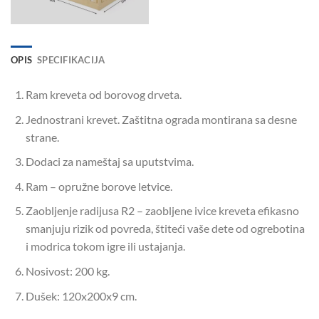
OPIS
SPECIFIKACIJA
Ram kreveta od borovog drveta.
Jednostrani krevet. Zaštitna ograda montirana sa desne
strane.
Dodaci za nameštaj sa uputstvima.
Ram – opružne borove letvice.
Zaobljenje radijusa R2 – zaobljene ivice kreveta efikasno
smanjuju rizik od povreda, štiteći vaše dete od ogrebotina
i modrica tokom igre ili ustajanja.
Nosivost: 200 kg.
Dušek: 120x200x9 cm.