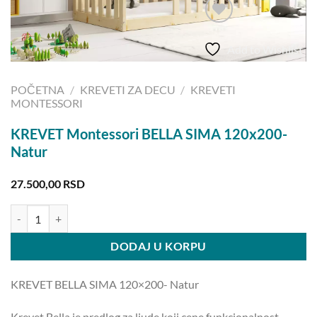
Add to Wishlist
POČETNA
/
KREVETI ZA DECU
/
KREVETI
MONTESSORI
KREVET Montessori BELLA SIMA 120x200-
Natur
27.500,00
RSD
KREVET Montessori BELLA SIMA 120x200- Natur količina
DODAJ U KORPU
KREVET BELLA SIMA 120×200- Natur
Krevet Bella je predlog za ljude koji cene funkcionalnost,