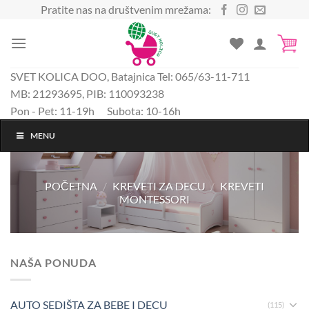
Preskoči
Pratite nas na društvenim mrežama:
na
sadržaj
SVET KOLICA DOO, Batajnica Tel: 065/63-11-711
MB: 21293695, PIB: 110093238
Pon - Pet: 11-19h Subota: 10-16h
MENU
POČETNA
/
KREVETI ZA DECU
/
KREVETI
MONTESSORI
NAŠA PONUDA
AUTO SEDIŠTA ZA BEBE I DECU
(115)