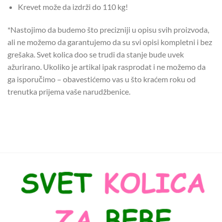
Krevet može da izdrži do 110 kg!
*Nastojimo da budemo što precizniji u opisu svih proizvoda,
ali ne možemo da garantujemo da su svi opisi kompletni i bez
grešaka. Svet kolica doo se trudi da stanje bude uvek
ažurirano. Ukoliko je artikal ipak rasprodat i ne možemo da
ga isporučimo – obavestićemo vas u što kraćem roku od
trenutka prijema vaše narudžbenice.