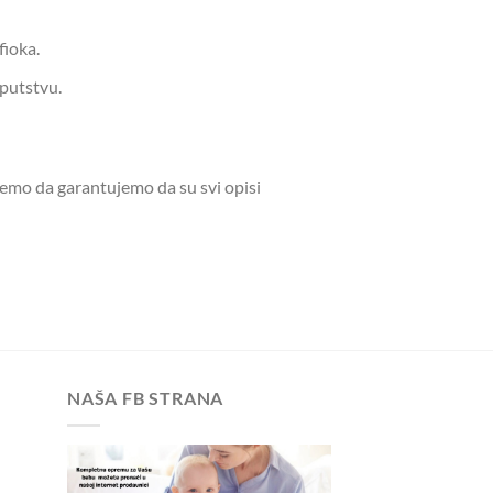
fioka.
putstvu.
žemo da garantujemo da su svi opisi
NAŠA FB STRANA