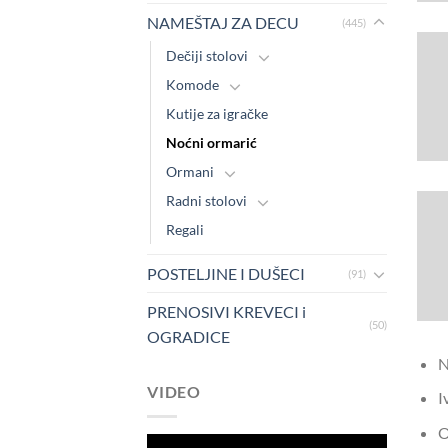
NAMEŠTAJ ZA DECU
(445)
Dečiji stolovi
Komode
Kutije za igračke
Noćni ormarić
Ormani
Radni stolovi
Regali
POSTELJINE I DUŠECI
(91)
PRENOSIVI KREVECI i
(50)
OGRADICE
N
VIDEO
I
O
Pregledač