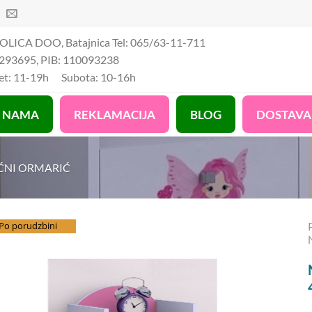
OLICA DOO, Batajnica Tel: 065/63-11-711
293695, PIB: 110093238
Pet: 11-19h Subota: 10-16h
 NAMA
REKLAMACIJA
BLOG
DOSTAVA
ĆNI ORMARIĆ
splatna dostava
Po porudzbini