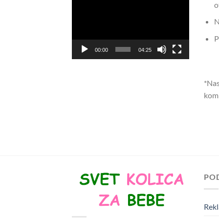
o
video
N
zapisa
P
00:00
04:25
*Nas
komp
PO
Rekl