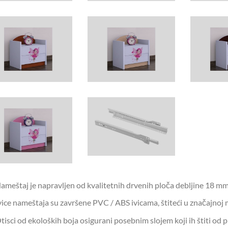
ameštaj je napravljen od kvalitetnih drvenih ploča debljine 18 mm
vice nameštaja su završene PVC / ABS ivicama, štiteći u značajnoj 
tisci od ekoloških boja osigurani posebnim slojem koji ih štiti o