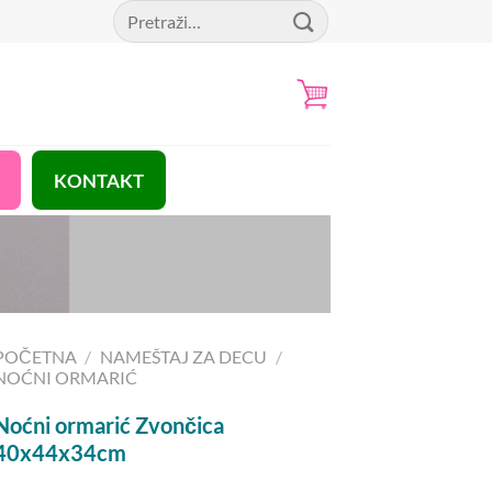
Pretraga
za:
KONTAKT
POČETNA
/
NAMEŠTAJ ZA DECU
/
NOĆNI ORMARIĆ
Noćni ormarić Zvončica
40x44x34cm