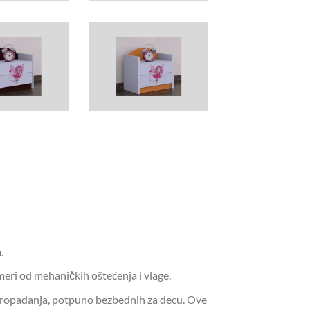
.
meri od mehaničkih oštećenja i vlage.
d propadanja, potpuno bezbednih za decu. Ove