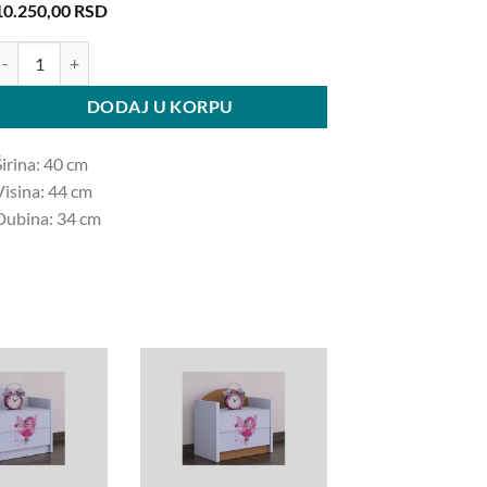
10.250,00
RSD
oćni ormarić Zvončica 40x44x34cm količina
DODAJ U KORPU
Širina: 40 cm
Visina: 44 cm
Dubina: 34 cm