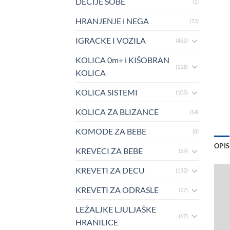
DEČIJE SOBE
(1)
HRANJENJE i NEGA
(72)
IGRACKE I VOZILA
(452)
KOLICA 0m+ i KIŠOBRAN
(118)
KOLICA
KOLICA SISTEMI
(105)
KOLICA ZA BLIZANCE
(14)
KOMODE ZA BEBE
(8)
OPIS
KREVECI ZA BEBE
(59)
KREVETI ZA DECU
(152)
KREVETI ZA ODRASLE
(17)
LEŽALJKE LJULJAŠKE
(67)
HRANILICE