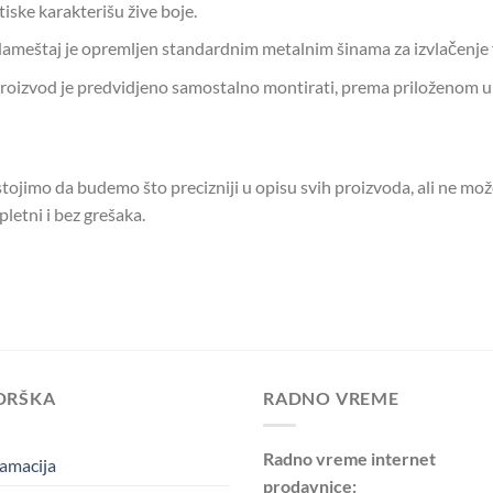
tiske karakterišu žive boje.
ameštaj je opremljen standardnim metalnim šinama za izvlačenje 
roizvod je predvidjeno samostalno montirati, prema priloženom u
tojimo da budemo što precizniji u opisu svih proizvoda, ali ne mo
letni i bez grešaka.
DRŠKA
RADNO VREME
Radno vreme internet
amacija
prodavnice: