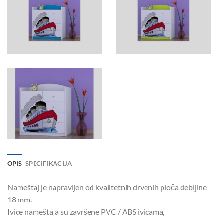
OPIS
SPECIFIKACIJA
Nameštaj je napravljen od kvalitetnih drvenih ploča debljine
18 mm.
Ivice nameštaja su završene PVC / ABS ivicama,