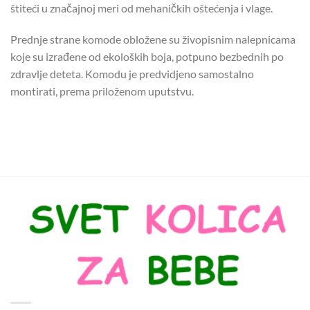
štiteći u značajnoj meri od mehaničkih oštećenja i vlage.
Prednje strane komode obložene su živopisnim nalepnicama
koje su izrađene od ekoloških boja, potpuno bezbednih po
zdravlje deteta. Komodu je predvidjeno samostalno
montirati, prema priloženom uputstvu.