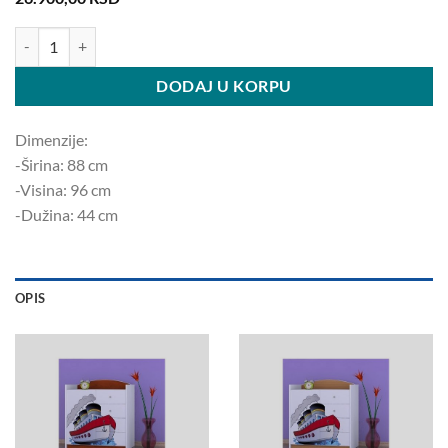
Komoda brodić K08 96x88x44cm količina
DODAJ U KORPU
Dimenzije:
-Širina: 88 ​​cm
-Visina: 96 cm
-Dužina: 44 cm
OPIS