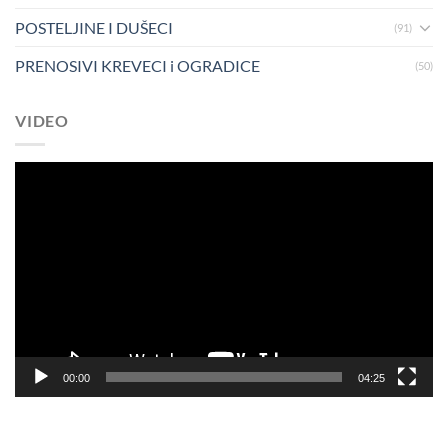
POSTELJINE I DUŠECI
(91)
PRENOSIVI KREVECI i OGRADICE
(50)
VIDEO
Pregledač
video
zapisa
00:00
04:25