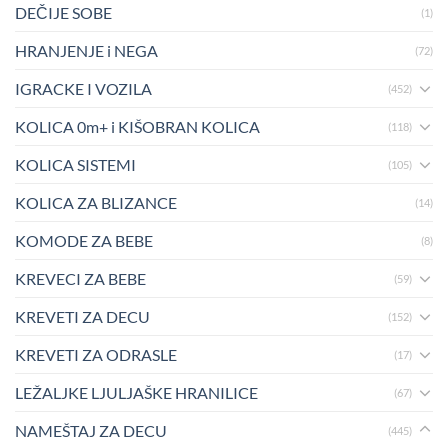
DEČIJE SOBE
(1)
HRANJENJE i NEGA
(72)
IGRACKE I VOZILA
(452)
KOLICA 0m+ i KIŠOBRAN KOLICA
(118)
KOLICA SISTEMI
(105)
KOLICA ZA BLIZANCE
(14)
KOMODE ZA BEBE
(8)
KREVECI ZA BEBE
(59)
KREVETI ZA DECU
(152)
KREVETI ZA ODRASLE
(17)
LEŽALJKE LJULJAŠKE HRANILICE
(67)
NAMEŠTAJ ZA DECU
(445)