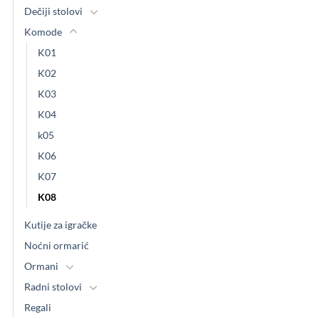
Dečiji stolovi
Komode
K01
K02
K03
K04
k05
K06
K07
K08
Kutije za igračke
Noćni ormarić
Ormani
Radni stolovi
Regali