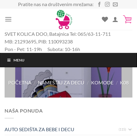
Preskoči
Pratite nas na društvenim mrežama:
na
sadržaj
SVET KOLICA DOO, Batajnica Tel: 065/63-11-711
MB: 21293695, PIB: 110093238
Pon - Pet: 11-19h Subota: 10-16h
MENU
POČETNA
/
NAMEŠTAJ ZA DECU
/
KOMODE
/
K08
NAŠA PONUDA
AUTO SEDIŠTA ZA BEBE I DECU
(115)