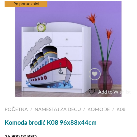
besplatna dostava
Po porudzbini
Add to Wishlist
POČETNA
/
NAMEŠTAJ ZA DECU
/
KOMODE
/
K08
Komoda brodić K08 96x88x44cm
26.900,00
RSD