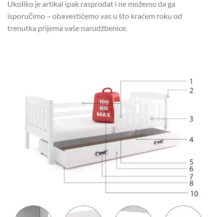
Ukoliko je artikal ipak rasprodat i ne možemo da ga
isporučimo – obavestićemo vas u što kraćem roku od
trenutka prijema vaše narudžbenice.