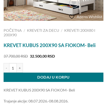
Add to Wishlist
POČETNA
/
KREVETI ZA DECU
/
KREVETI 200X80 I
200X90
KREVET KUBUS 200X90 SA FIOKOM- Beli
Originalna
Trenutna
37.700,00
RSD
32.500,00
RSD
cena
cena
je
je:
KREVET KUBUS 200X90 SA FIOKOM- Beli količina
bila:
32.500,00 RSD.
37.700,00 RSD.
DODAJ U KORPU
KREVET KUBUS 200X90 SA FIOKOM- Beli
Trajanje akcije: 08.07.2026.-08.08.2026.