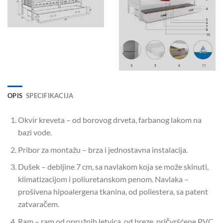
OPIS
SPECIFIKACIJA
Okvir kreveta – od borovog drveta, farbanog lakom na
bazi vode.
Pribor za montažu – brza i jednostavna instalacija.
Dušek – debljine 7 cm, sa navlakom koja se može skinuti,
klimatizacijom i poliuretanskom penom. Navlaka –
prošivena hipoalergena tkanina, od poliestera, sa patent
zatvaračem.
Ram – ram od opružnih letvica, od breze, pričvršćene PVC