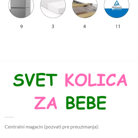
Centralni magacin (pozvati pre preuzimanja):