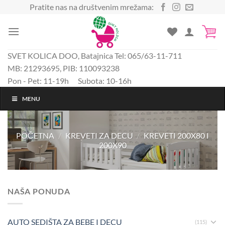
Preskoči
Pratite nas na društvenim mrežama:
na
sadržaj
SVET KOLICA DOO, Batajnica Tel: 065/63-11-711
MB: 21293695, PIB: 110093238
Pon - Pet: 11-19h Subota: 10-16h
MENU
POČETNA
/
KREVETI ZA DECU
/
KREVETI 200X80 I
200X90
NAŠA PONUDA
AUTO SEDIŠTA ZA BEBE I DECU
(115)