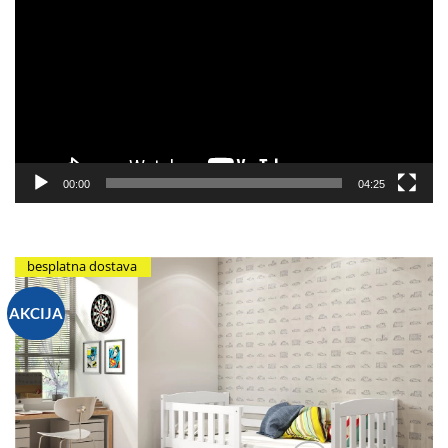
video
zapisa
00:00
04:25
besplatna dostava
AKCIJA