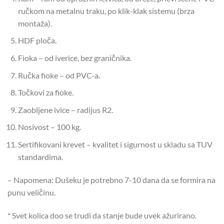
ručkom na metalnu traku, po klik-klak sistemu (brza
montaža).
HDF ploča.
Fioka – od iverice, bez graničnika.
Ručka fioke – od PVC-a.
Točkovi za fioke.
Zaobljene ivice – radijus R2.
Nosivost – 100 kg.
Sertifikovani krevet – kvalitet i sigurnost u skladu sa TUV
standardima.
– Napomena: Dušeku je potrebno 7-10 dana da se formira na
punu veličinu.
* Svet kolica doo se trudi da stanje bude uvek ažurirano.