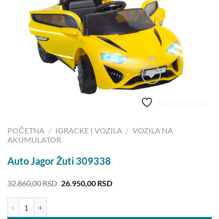
Add to Wishlist
POČETNA
/
IGRACKE I VOZILA
/
VOZILA NA
AKUMULATOR
Auto Jagor Žuti 309338
Originalna
Trenutna
32.860,00
RSD
26.950,00
RSD
cena
cena
je
je:
Auto Jagor Žuti 309338 količina
bila:
26.950,00 RSD.
32.860,00 RSD.