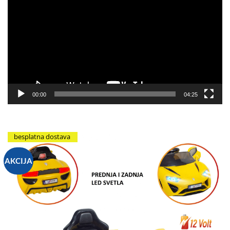
video
zapisa
00:00
04:25
besplatna dostava
AKCIJA