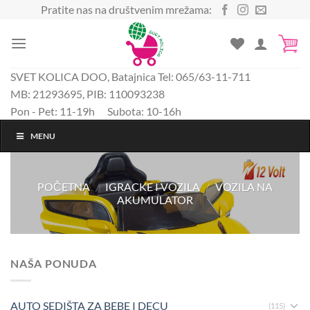
Preskoči
Pratite nas na društvenim mrežama:
na
sadržaj
SVET KOLICA DOO, Batajnica Tel: 065/63-11-711
MB: 21293695, PIB: 110093238
Pon - Pet: 11-19h Subota: 10-16h
MENU
POČETNA
/
IGRACKE I VOZILA
/
VOZILA NA
AKUMULATOR
NAŠA PONUDA
AUTO SEDIŠTA ZA BEBE I DECU
(115)