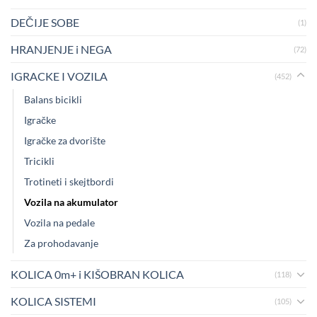
DEČIJE SOBE
(1)
HRANJENJE i NEGA
(72)
IGRACKE I VOZILA
(452)
Balans bicikli
Igračke
Igračke za dvorište
Tricikli
Trotineti i skejtbordi
Vozila na akumulator
Vozila na pedale
Za prohodavanje
KOLICA 0m+ i KIŠOBRAN KOLICA
(118)
KOLICA SISTEMI
(105)