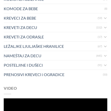
KOMODE ZA BEBE
(8)
KREVECI ZA BEBE
(59)
KREVETI ZA DECU
(152)
KREVETI ZA ODRASLE
(17)
LEŽALJKE LJULJAŠKE HRANILICE
(67)
NAMEŠTAJ ZA DECU
(445)
POSTELJINE I DUŠECI
(91)
PRENOSIVI KREVECI i OGRADICE
(50)
VIDEO
Pregledač
video