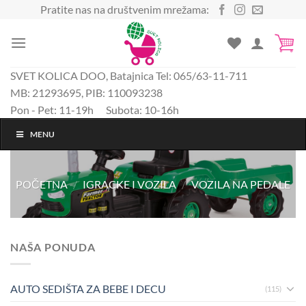
Preskoči
Pratite nas na društvenim mrežama:
na
sadržaj
SVET KOLICA DOO, Batajnica Tel: 065/63-11-711
MB: 21293695, PIB: 110093238
Pon - Pet: 11-19h Subota: 10-16h
MENU
POČETNA
/
IGRACKE I VOZILA
/
VOZILA NA PEDALE
NAŠA PONUDA
AUTO SEDIŠTA ZA BEBE I DECU
(115)