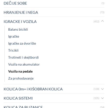
DEČIJE SOBE
(1)
HRANJENJE i NEGA
(72)
IGRACKE I VOZILA
(452)
Balans bicikli
Igračke
Igračke za dvorište
Tricikli
Trotineti i skejtbordi
Vozila na akumulator
Vozila na pedale
Za prohodavanje
KOLICA 0m+ i KIŠOBRAN KOLICA
(118)
KOLICA SISTEMI
(105)
KOLICA ZA BLIZANCE
(14)