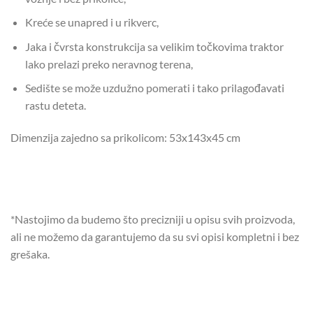
Kreće se unapred i u rikverc,
Jaka i čvrsta konstrukcija sa velikim točkovima traktor
lako prelazi preko neravnog terena,
Sedište se može uzdužno pomerati i tako prilagođavati
rastu deteta.
Dimenzija zajedno sa prikolicom: 53x143x45 cm
*Nastojimo da budemo što precizniji u opisu svih proizvoda,
ali ne možemo da garantujemo da su svi opisi kompletni i bez
grešaka.