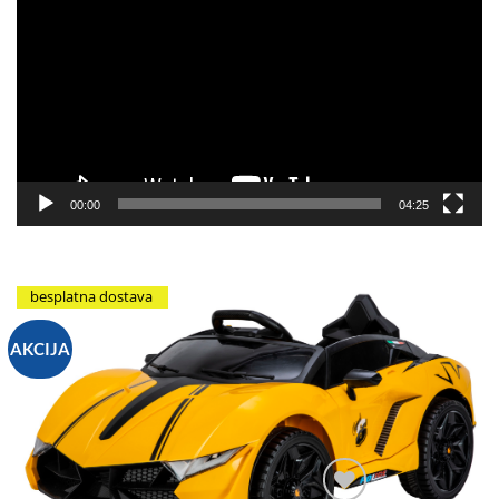
video
zapisa
00:00
04:25
besplatna dostava
AKCIJA