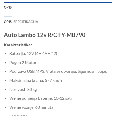
OPIS
OPIS
SPECIFIKACIJA
Auto Lambo 12v R/C FY-MB790
Karakteristike:
Batterija: 12V (6V 4AH * 2)
Pogon 2 Motora
Podržava USB,MP3, Vrata se otvaraju, Sigurnosni pojas
Maksimalna brzina: 5 -7 km/h
Nosivost: 30 kg
Vreme punjenja baterije: 10-12 sati
Vreme vožnje: 60 minuta
Led svetla