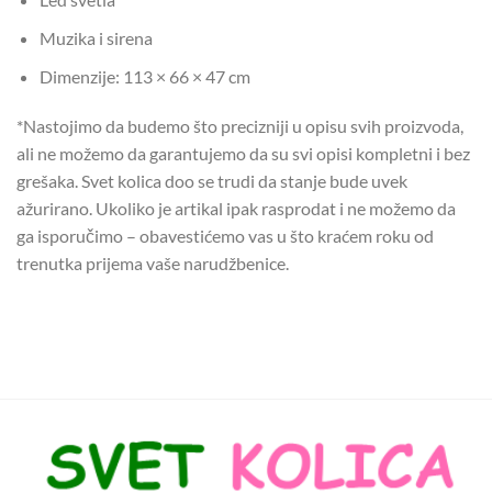
Muzika i sirena
Dimenzije: 113 × 66 × 47 cm
*Nastojimo da budemo što precizniji u opisu svih proizvoda,
ali ne možemo da garantujemo da su svi opisi kompletni i bez
grešaka. Svet kolica doo se trudi da stanje bude uvek
ažurirano. Ukoliko je artikal ipak rasprodat i ne možemo da
ga isporučimo – obavestićemo vas u što kraćem roku od
trenutka prijema vaše narudžbenice.