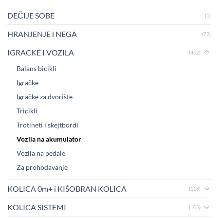
DEČIJE SOBE
(1)
HRANJENJE i NEGA
(72)
IGRACKE I VOZILA
(452)
Balans bicikli
Igračke
Igračke za dvorište
Tricikli
Trotineti i skejtbordi
Vozila na akumulator
Vozila na pedale
Za prohodavanje
KOLICA 0m+ i KIŠOBRAN KOLICA
(118)
KOLICA SISTEMI
(105)