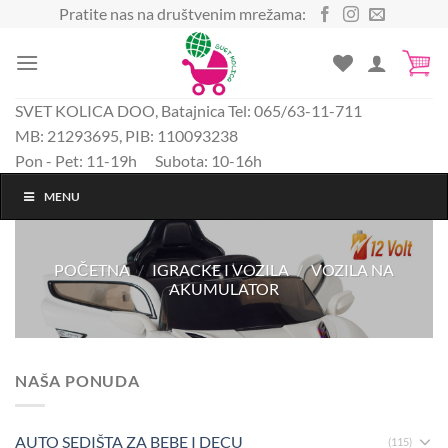
Preskoči
Pratite nas na društvenim mrežama:
na
sadržaj
SVET KOLICA DOO, Batajnica Tel: 065/63-11-711
MB: 21293695, PIB: 110093238
Pon - Pet: 11-19h Subota: 10-16h
MENU
POČETNA
/
IGRACKE I VOZILA
/
VOZILA NA
AKUMULATOR
NAŠA PONUDA
AUTO SEDIŠTA ZA BEBE I DECU
(115)