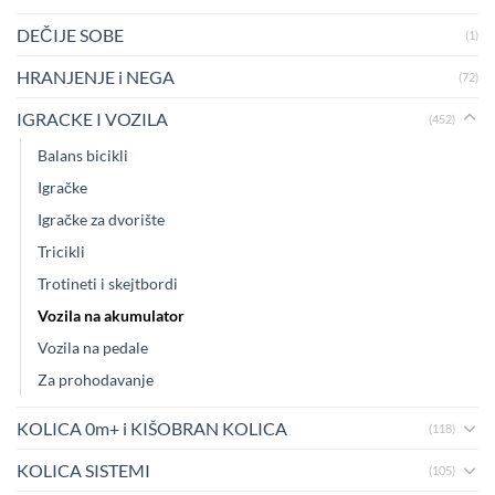
DEČIJE SOBE
(1)
HRANJENJE i NEGA
(72)
IGRACKE I VOZILA
(452)
Balans bicikli
Igračke
Igračke za dvorište
Tricikli
Trotineti i skejtbordi
Vozila na akumulator
Vozila na pedale
Za prohodavanje
KOLICA 0m+ i KIŠOBRAN KOLICA
(118)
KOLICA SISTEMI
(105)