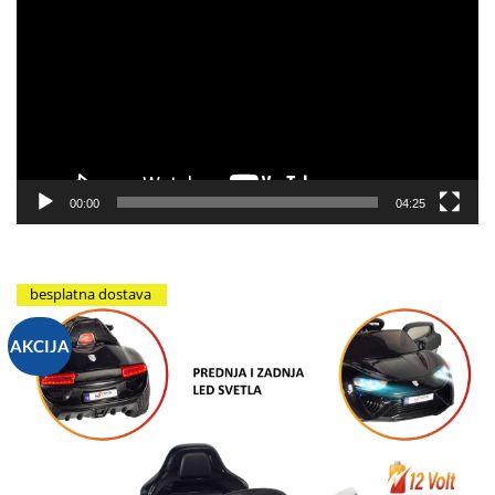
video
zapisa
00:00
04:25
besplatna dostava
AKCIJA