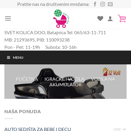
Preskoči
Pratite nas na društvenim mrežama:
na
sadržaj
SVET KOLICA DOO, Batajnica Tel: 065/63-11-711
MB: 21293695, PIB: 110093238
Pon - Pet: 11-19h Subota: 10-16h
MENU
POČETNA
/
IGRACKE I VOZILA
/
VOZILA NA
AKUMULATOR
NAŠA PONUDA
AUTO SEDIŠTA ZA BEBE I DECU
(115)