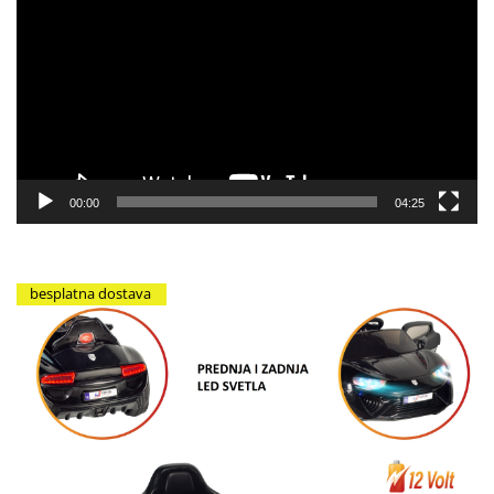
video
zapisa
00:00
04:25
besplatna dostava