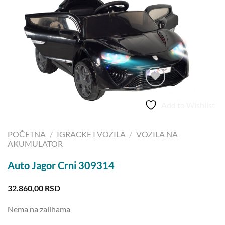
Add to Wishlist
POČETNA
/
IGRACKE I VOZILA
/
VOZILA NA
AKUMULATOR
Auto Jagor Crni 309314
32.860,00
RSD
Nema na zalihama