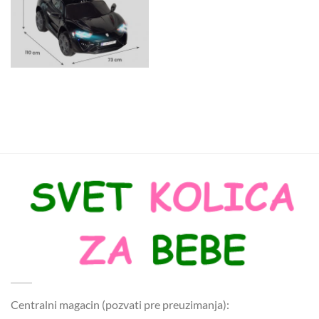
Centralni magacin (pozvati pre preuzimanja):