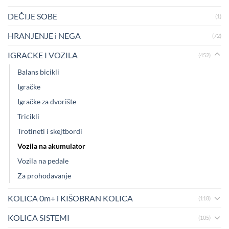
DEČIJE SOBE
(1)
HRANJENJE i NEGA
(72)
IGRACKE I VOZILA
(452)
Balans bicikli
Igračke
Igračke za dvorište
Tricikli
Trotineti i skejtbordi
Vozila na akumulator
Vozila na pedale
Za prohodavanje
KOLICA 0m+ i KIŠOBRAN KOLICA
(118)
KOLICA SISTEMI
(105)