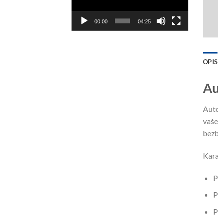
00:00
04:25
OPIS
Au
Auto
vaše
bezb
Kara
P
P
P