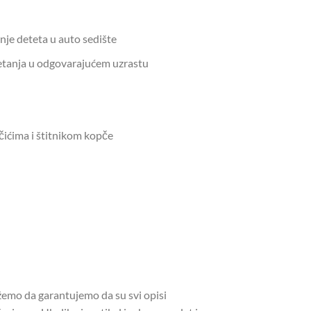
nje deteta u auto sedište
retanja u odgovarajućem uzrastu
čićima i štitnikom kopče
ožemo da garantujemo da su svi opisi