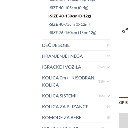
I-SIZE 40-105cm (0-4g)
I-SIZE 40-150cm (0-12g)
I-SIZE 40-75cm (0-12m)
I-SIZE 76-150cm (15m-12g)
DEČIJE SOBE
(1)
HRANJENJE i NEGA
(72)
IGRACKE I VOZILA
(452)
KOLICA 0m+ i KIŠOBRAN
(118)
KOLICA
KOLICA SISTEMI
(105)
OPIS
KOLICA ZA BLIZANCE
(14)
KOMODE ZA BEBE
(8)