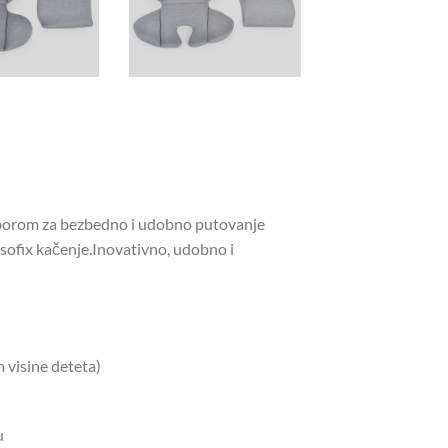
izborom za bezbedno i udobno putovanje
Isofix kačenje.Inovativno, udobno i
 visine deteta)
u