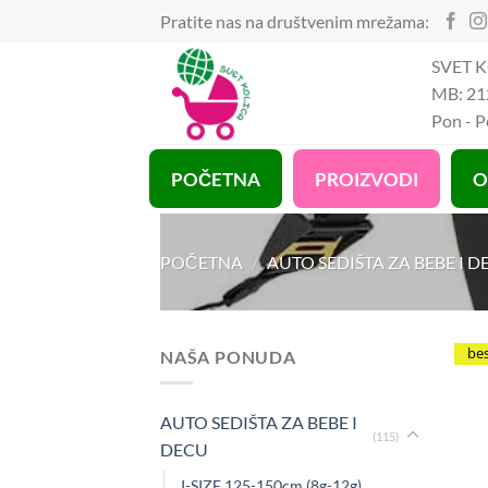
Preskoči
Pratite nas na društvenim mrežama:
na
SVET K
sadržaj
MB: 21
Pon - 
POČETNA
PROIZVODI
O
POČETNA
/
AUTO SEDIŠTA ZA BEBE I D
be
NAŠA PONUDA
AUTO SEDIŠTA ZA BEBE I
(115)
DECU
I-SIZE 125-150cm (8g-12g)