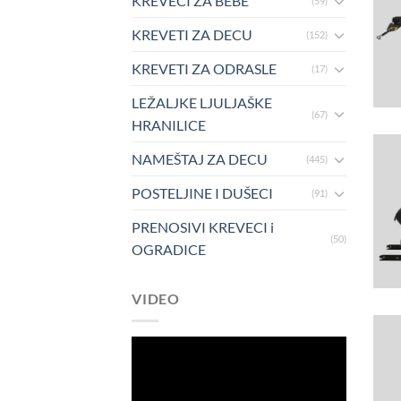
KREVECI ZA BEBE
(59)
KREVETI ZA DECU
(152)
KREVETI ZA ODRASLE
(17)
LEŽALJKE LJULJAŠKE
(67)
HRANILICE
NAMEŠTAJ ZA DECU
(445)
POSTELJINE I DUŠECI
(91)
PRENOSIVI KREVECI i
(50)
OGRADICE
VIDEO
Pregledač
video
zapisa