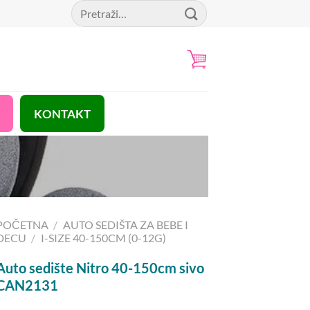
Pretraga
za:
KONTAKT
POČETNA
/
AUTO SEDIŠTA ZA BEBE I
DECU
/
I-SIZE 40-150CM (0-12G)
Auto sedište Nitro 40-150cm sivo
CAN2131