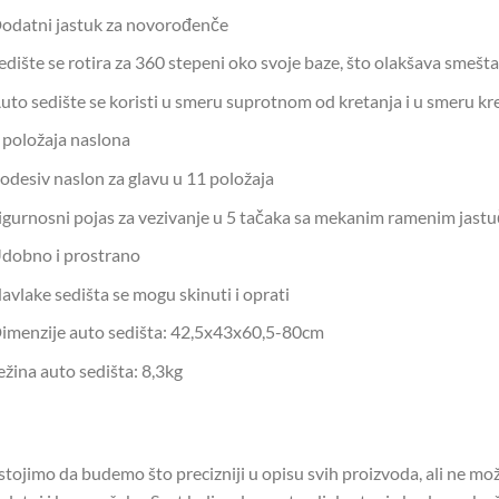
odatni jastuk za novorođenče
edište se rotira za 360 stepeni oko svoje baze, što olakšava smešta
uto sedište se koristi u smeru suprotnom od kretanja i u smeru k
 položaja naslona
odesiv naslon za glavu u 11 položaja
igurnosni pojas za vezivanje u 5 tačaka sa mekanim ramenim jastu
dobno i prostrano
avlake sedišta se mogu skinuti i oprati
imenzije auto sedišta: 42,5x43x60,5-80cm
ežina auto sedišta: 8,3kg
stojimo da budemo što precizniji u opisu svih proizvoda, ali ne m