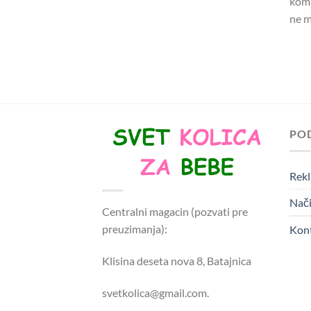
komp
ne m
PO
Rekl
Nači
Centralni magacin (pozvati pre
preuzimanja):
Kon
Klisina deseta nova 8, Batajnica
svetkolica@gmail.com.