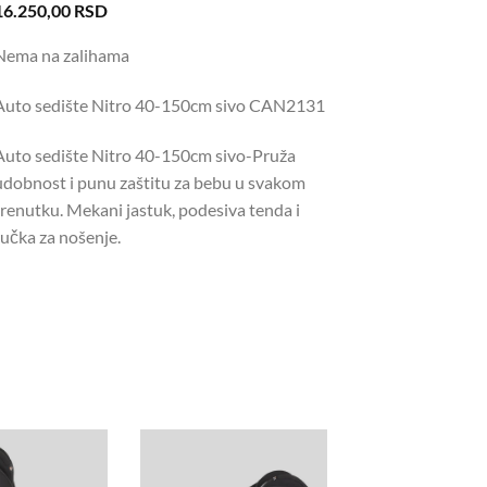
16.250,00
RSD
Nema na zalihama
Auto sedište Nitro 40-150cm sivo CAN2131
Auto sedište Nitro 40-150cm sivo-Pruža
udobnost i punu zaštitu za bebu u svakom
trenutku. Mekani jastuk, podesiva tenda i
ručka za nošenje.