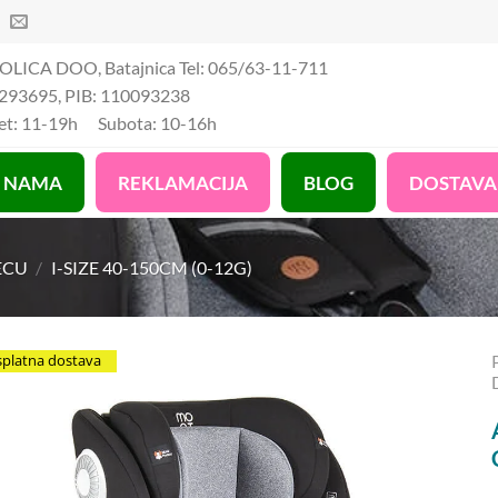
OLICA DOO, Batajnica Tel: 065/63-11-711
293695, PIB: 110093238
Pet: 11-19h Subota: 10-16h
 NAMA
REKLAMACIJA
BLOG
DOSTAVA
ECU
/
I-SIZE 40-150CM (0-12G)
splatna dostava