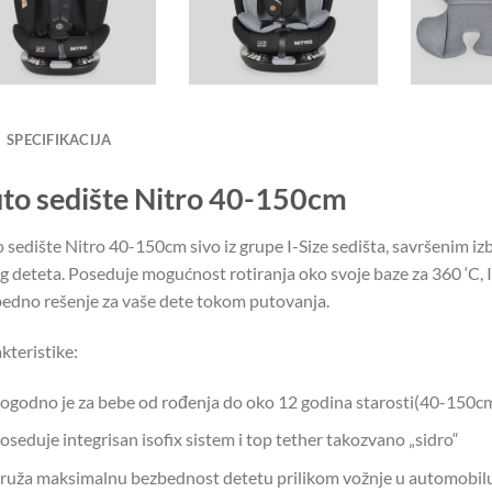
SPECIFIKACIJA
to sedište Nitro 40-150cm
 sedište Nitro 40-150cm sivo iz grupe I-Size sedišta, savršenim 
g deteta. Poseduje mogućnost rotiranja oko svoje baze za 360 ‘C, 
edno rešenje za vaše dete tokom putovanja.
kteristike:
ogodno je za bebe od rođenja do oko 12 godina starosti(40-150cm
oseduje integrisan isofix sistem i top tether takozvano „sidro“
ruža maksimalnu bezbednost detetu prilikom vožnje u automobil