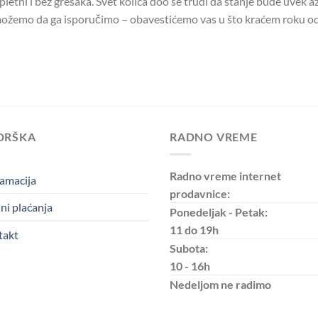
letni i bez grešaka. Svet kolica doo se trudi da stanje bude uvek až
ožemo da ga isporučimo – obavestićemo vas u što kraćem roku od
DRŠKA
RADNO VREME
Radno vreme internet
amacija
prodavnice:
ni plaćanja
Ponedeljak - Petak:
11 do 19h
takt
Subota:
10 - 16h
Nedeljom
ne radimo