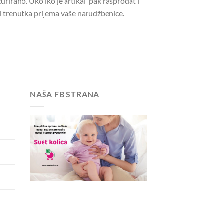
urirano. Ukoliko je artikal ipak rasprodat i
 trenutka prijema vaše narudžbenice.
NAŠA FB STRANA