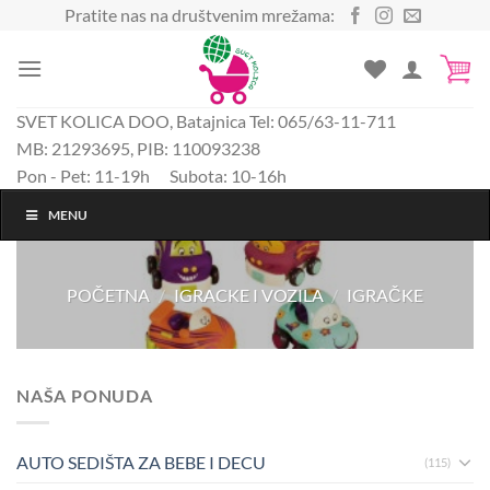
Preskoči
Pratite nas na društvenim mrežama:
na
sadržaj
SVET KOLICA DOO, Batajnica Tel: 065/63-11-711
MB: 21293695, PIB: 110093238
Pon - Pet: 11-19h Subota: 10-16h
MENU
POČETNA
/
IGRACKE I VOZILA
/
IGRAČKE
NAŠA PONUDA
AUTO SEDIŠTA ZA BEBE I DECU
(115)