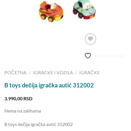
Add to Wishlist
POČETNA
/
IGRACKE I VOZILA
/
IGRAČKE
B toys dečija igračka autić 312002
3.990,00
RSD
Nema na zalihama
B toys dečija igračka autić 312002