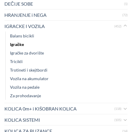
DEČIJE SOBE
(1)
HRANJENJE i NEGA
(72)
IGRACKE I VOZILA
(452)
Balans bicikli
Igračke
Igračke za dvorište
Tricikli
Trotineti i skejtbordi
Vozila na akumulator
Vozila na pedale
Za prohodavanje
KOLICA 0m+ i KIŠOBRAN KOLICA
(118)
KOLICA SISTEMI
(105)
KOLICA ZA BLIZANCE
(14)