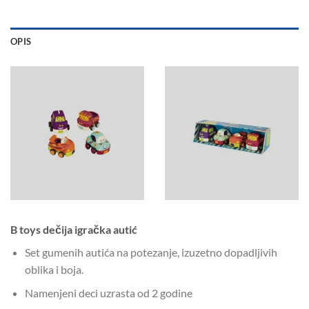
OPIS
B toys dečija igračka autić
Set gumenih autića na potezanje, izuzetno dopadljivih
oblika i boja.
Namenjeni deci uzrasta od 2 godine