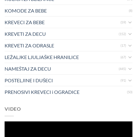
KOMODE ZA BEBE
(8)
KREVECI ZA BEBE
(59)
KREVETI ZA DECU
(152)
KREVETI ZA ODRASLE
(17)
LEŽALJKE LJULJAŠKE HRANILICE
(67)
NAMEŠTAJ ZA DECU
(445)
POSTELJINE I DUŠECI
(91)
PRENOSIVI KREVECI i OGRADICE
(50)
VIDEO
Pregledač
video