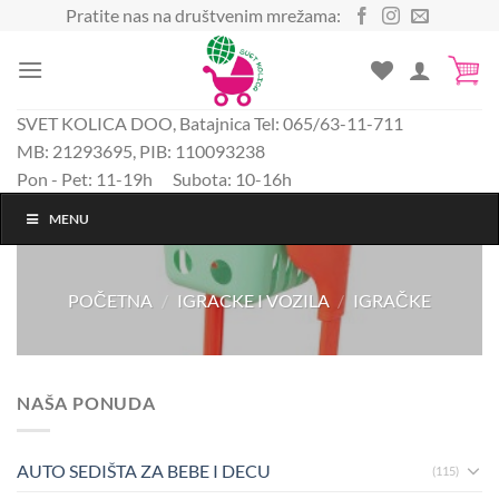
Preskoči
Pratite nas na društvenim mrežama:
na
sadržaj
SVET KOLICA DOO, Batajnica Tel: 065/63-11-711
MB: 21293695, PIB: 110093238
Pon - Pet: 11-19h Subota: 10-16h
MENU
POČETNA
/
IGRACKE I VOZILA
/
IGRAČKE
NAŠA PONUDA
AUTO SEDIŠTA ZA BEBE I DECU
(115)