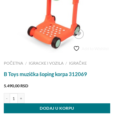
Add to Wishlist
POČETNA
/
IGRACKE I VOZILA
/
IGRAČKE
B Toys muzička šoping korpa 312069
5.490,00
RSD
B Toys muzička šoping korpa 312069 količina
DODAJ U KORPU