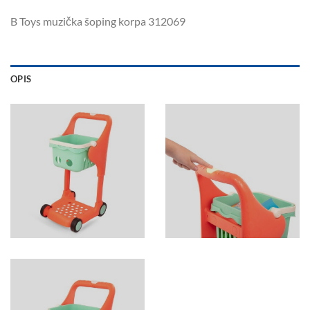
B Toys muzička šoping korpa 312069
OPIS