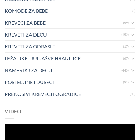
KOMODE ZA BEBE
(8)
KREVECI ZA BEBE
(59)
KREVETI ZA DECU
(152)
KREVETI ZA ODRASLE
(17)
LEŽALJKE LJULJAŠKE HRANILICE
(67)
NAMEŠTAJ ZA DECU
(445)
POSTELJINE I DUŠECI
(91)
PRENOSIVI KREVECI i OGRADICE
(50)
VIDEO
Pregledač
video