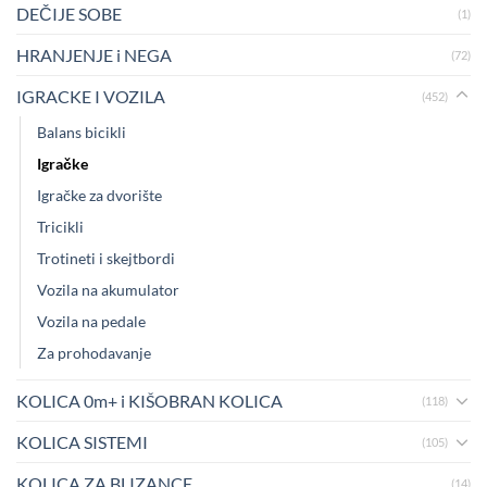
DEČIJE SOBE
(1)
HRANJENJE i NEGA
(72)
IGRACKE I VOZILA
(452)
Balans bicikli
Igračke
Igračke za dvorište
Tricikli
Trotineti i skejtbordi
Vozila na akumulator
Vozila na pedale
Za prohodavanje
KOLICA 0m+ i KIŠOBRAN KOLICA
(118)
KOLICA SISTEMI
(105)
KOLICA ZA BLIZANCE
(14)