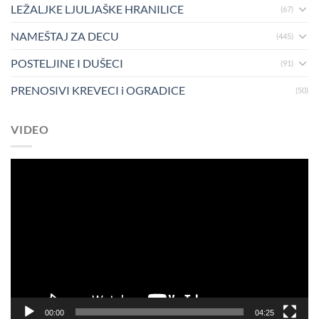
LEŽALJKE LJULJAŠKE HRANILICE
(67)
NAMEŠTAJ ZA DECU
(445)
POSTELJINE I DUŠECI
(91)
PRENOSIVI KREVECI i OGRADICE
(50)
VIDEO
Pregledač
video
zapisa
00:00
04:25