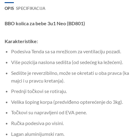
OPIS
SPECIFIKACIJA
BBO kolica za bebe 3u1 Neo (BD801)
Karakteristike:
Podesiva Tenda sa sa mrežicom za ventilaciju pozadi.
Više pozicija naslona sedišta (od sedećeg ka ležećem).
Sedište je reverzibilno, može se okretati u oba pravca (ka
majci i u pravcu kretanja).
Prednji točkovi se rotiraju.
Velika šoping korpa (predviđeno opterećenje do 3kg).
Točkovi su napravljeni od EVA pene.
Ručka podesiva po visini.
Lagan aluminijumski ram.