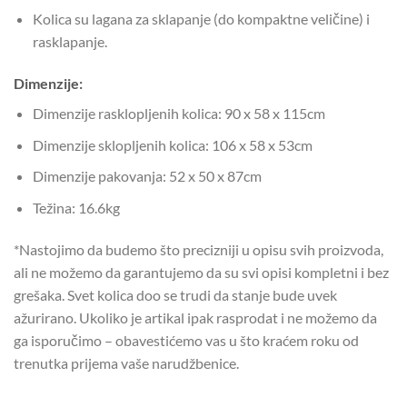
Kolica su lagana za sklapanje (do kompaktne veličine) i
rasklapanje.
Dimenzije:
Dimenzije rasklopljenih kolica: 90 x 58 x 115cm
Dimenzije sklopljenih kolica: 106 x 58 x 53cm
Dimenzije pakovanja: 52 x 50 x 87cm
Težina: 16.6kg
*Nastojimo da budemo što precizniji u opisu svih proizvoda,
ali ne možemo da garantujemo da su svi opisi kompletni i bez
grešaka. Svet kolica doo se trudi da stanje bude uvek
ažurirano. Ukoliko je artikal ipak rasprodat i ne možemo da
ga isporučimo – obavestićemo vas u što kraćem roku od
trenutka prijema vaše narudžbenice.