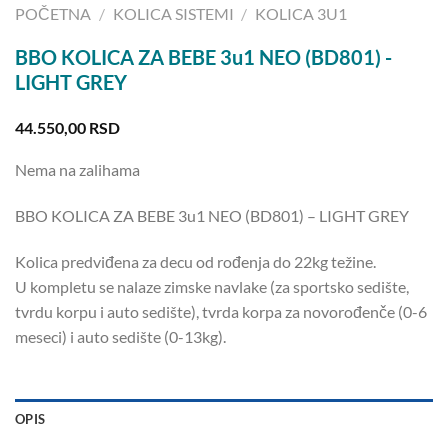
POČETNA
/
KOLICA SISTEMI
/
KOLICA 3U1
BBO KOLICA ZA BEBE 3u1 NEO (BD801) -
LIGHT GREY
44.550,00
RSD
Nema na zalihama
BBO KOLICA ZA BEBE 3u1 NEO (BD801) – LIGHT GREY
Kolica predviđena za decu od rođenja do 22kg težine.
U kompletu se nalaze zimske navlake (za sportsko sedište,
tvrdu korpu i auto sedište), tvrda korpa za novorođenče (0-6
meseci) i auto sedište (0-13kg).
OPIS