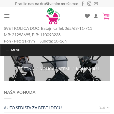
Preskoči
Pratite nas na društvenim mrežama:
na
sadržaj
SVET KOLICA DOO, Batajnica Tel: 065/63-11-711
MB: 21293695, PIB: 110093238
Pon - Pet: 11-19h Subota: 10-16h
MENU
POČETNA
/
KOLICA SISTEMI
/
KOLICA 3U1
NAŠA PONUDA
AUTO SEDIŠTA ZA BEBE I DECU
(115)