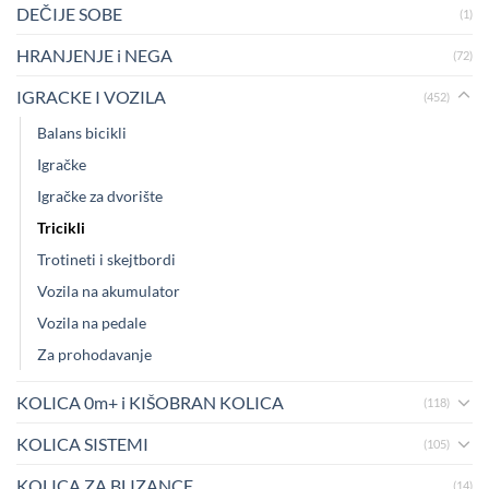
DEČIJE SOBE
(1)
HRANJENJE i NEGA
(72)
IGRACKE I VOZILA
(452)
Balans bicikli
Igračke
Igračke za dvorište
Tricikli
Trotineti i skejtbordi
Vozila na akumulator
Vozila na pedale
Za prohodavanje
KOLICA 0m+ i KIŠOBRAN KOLICA
(118)
KOLICA SISTEMI
(105)
KOLICA ZA BLIZANCE
(14)