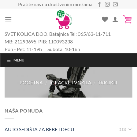
Preskoči
Pratite nas na društvenim mrežama:
na
sadržaj
SVET KOLICA DOO, Batajnica Tel: 065/63-11-711
MB: 21293695, PIB: 110093238
Pon - Pet: 11-19h Subota: 10-16h
MENU
POČETNA
/
IGRACKE I VOZILA
/
TRICIKLI
NAŠA PONUDA
AUTO SEDIŠTA ZA BEBE I DECU
(115)