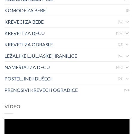
KOMODE ZA BEBE
(8)
KREVECI ZA BEBE
(59)
KREVETI ZA DECU
(152)
KREVETI ZA ODRASLE
(17)
LEŽALJKE LJULJAŠKE HRANILICE
(67)
NAMEŠTAJ ZA DECU
(445)
POSTELJINE I DUŠECI
(91)
PRENOSIVI KREVECI i OGRADICE
(50)
VIDEO
Pregledač
video