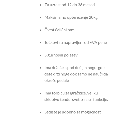
Za uzrast od 12 do 36 meseci
Maksimalno opterećenje 20kg
Čvrst čelični ram
Točkovi su napravljeni od EVA pene
Sigurnosni pojasevi
Ima držače ispod dečijih nogu, gde
dete drži noge dok samo ne nauči da
okreće pedale
Ima torbicu za igračkice, veliku
sklopivu tendu, svetlo sa tri funkcije.
Sedište je udobno sa mogućnost