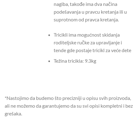
nagiba, takođe ima dva načina
podešavanja u pravcu kretanja ili u
suprotnom od pravca kretanja.
Tricikli ima mogućnost skidanja
roditeljske ručke za upravljanje i
tende gde postaje tricikl za veće dete
Težina tricikla: 9.3kg
*Nastojimo da budemo što precizniji u opisu svih proizvoda,
ali ne možemo da garantujemo da su svi opisi kompletni i bez
grešaka.