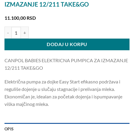
IZMAZANJE 12/211 TAKE&GO
11.100,00
RSD
CANPOL BABIES ELEKTRICNA PUMPICA ZA IZMAZANJE 12/211 TA
DODAJ U KORPU
CANPOL BABIES ELEKTRICNA PUMPICA ZA IZMAZANJE
12/211 TAKE&GO
Električna pumpa za dojke Easy Start efikasno podržava i
reguliše dojenje u slučaju stagnacije i prelivanja mleka.
Ekonomičan je, idealan za početak dojenja i ispumpavanje
viška majčinog mleka.
OPIS