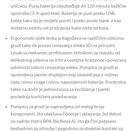
utičnicu. Puna baterija obezbeđuje do 120 minuta bežične
upotrebe (3-4 upotrebe). Baterija se puni preko USB
kabla, tako da je možete puniti i preko pover bank-a kao
dodatnu zaštitu od pražnjenja kada niste od kuće.
Ergonomski oblik levka prilagođava se različitim oblicima
grudi tako da proces izmazanja mleka liči na prirodni.
Levak sa mekanim, profilisanim štitnikom za masažu od
delikatnog silikona ne iritira osetljive bradavice i povećava
udobnost tokom izmazanja mleka. Pumpica za grudi je
opremljena jasnim displejom koji obaveštava o režimu
rada, nivou snage i nivou napunjenosti baterije. Kontrolna
tabla na dodir je jednostavna za korišćenje i pamti
poslednja korišćena podešavanja.
Pumpica za grudi je napravljena od malog broja
komponenti, što olakšava čišćenje i sklapanje. Svi delovi
ne sadrže štetni BPA (bisfenol A), što ga čini potpuno
bezbednim za zdravlje i pogodnim za direktan kontakt sa