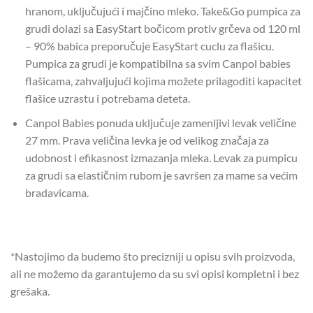
hranom, uključujući i majčino mleko. Take&Go pumpica za
grudi dolazi sa EasyStart bočicom protiv grčeva od 120 ml
– 90% babica preporučuje EasyStart cuclu za flašicu.
Pumpica za grudi je kompatibilna sa svim Canpol babies
flašicama, zahvaljujući kojima možete prilagoditi kapacitet
flašice uzrastu i potrebama deteta.
Canpol Babies ponuda uključuje zamenljivi levak veličine
27 mm. Prava veličina levka je od velikog značaja za
udobnost i efikasnost izmazanja mleka. Levak za pumpicu
za grudi sa elastičnim rubom je savršen za mame sa većim
bradavicama.
*Nastojimo da budemo što precizniji u opisu svih proizvoda,
ali ne možemo da garantujemo da su svi opisi kompletni i bez
grešaka.