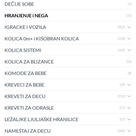
DEČIJE SOBE
(1)
HRANJENJE i NEGA
(72)
IGRACKE I VOZILA
(452)
KOLICA 0m+ i KIŠOBRAN KOLICA
(118)
KOLICA SISTEMI
(105)
KOLICA ZA BLIZANCE
(14)
KOMODE ZA BEBE
(8)
KREVECI ZA BEBE
(59)
KREVETI ZA DECU
(152)
KREVETI ZA ODRASLE
(17)
LEŽALJKE LJULJAŠKE HRANILICE
(67)
NAMEŠTAJ ZA DECU
(445)