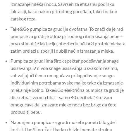
izmazanje mleka i noću. Savršen za efikasnu podršku
laktaciji, kako nakon prirodnog porođaja, tako i nakon
carskog reza.
Take&Go pumpica za grudi je dvofazna. To znači da je rad
pumpice za grudi je odraz prirodnog ritma sisanja bebe –
prvo stimuliše laktaciju, obezbeđujući brži protok mleka, a
zatim prelazi u sporiji i dublji način izmazanja mleka.
Pumpica za grudi ima širok spektar podešavanja snage
usisavanja, 9 nivoa snage usisavanja u svakom režimu,
zahvaljujući čemu omogućava prilagođavanje snage
individualnim potrebama svake majke tako da izmazanje
mleka nije bolno. Take&Go električna pumpica za grudi je
diskretna i veoma tiha – samo 40 decibela*, što vam
omogućava da izmazate mleko noću bez brige da ćete
probuditi bebu.
Napunjenu pumpicu za grudi možete poneti bilo gde i
koristiti bežično, čak i kada u blizini nemate strujnu