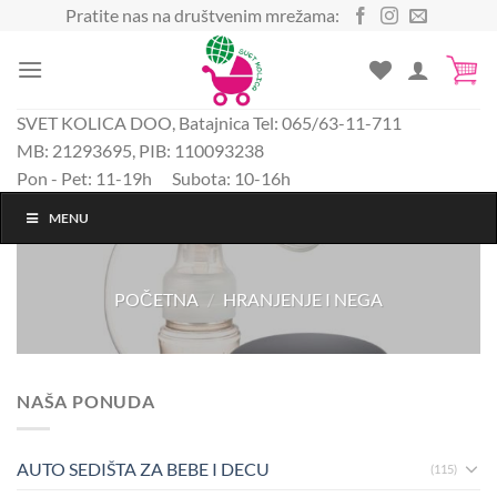
Preskoči
Pratite nas na društvenim mrežama:
na
sadržaj
SVET KOLICA DOO, Batajnica Tel: 065/63-11-711
MB: 21293695, PIB: 110093238
Pon - Pet: 11-19h Subota: 10-16h
MENU
POČETNA
/
HRANJENJE I NEGA
NAŠA PONUDA
AUTO SEDIŠTA ZA BEBE I DECU
(115)