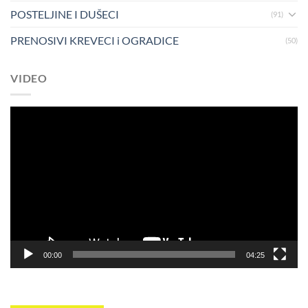
POSTELJINE I DUŠECI
(91)
PRENOSIVI KREVECI i OGRADICE
(50)
VIDEO
Pregledač
video
zapisa
00:00
04:25