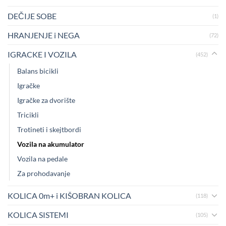
DEČIJE SOBE
(1)
HRANJENJE i NEGA
(72)
IGRACKE I VOZILA
(452)
Balans bicikli
Igračke
Igračke za dvorište
Tricikli
Trotineti i skejtbordi
Vozila na akumulator
Vozila na pedale
Za prohodavanje
KOLICA 0m+ i KIŠOBRAN KOLICA
(118)
KOLICA SISTEMI
(105)