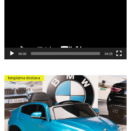
video
zapisa
00:00
04:25
besplatna dostava