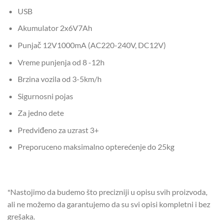
USB
Akumulator 2x6V7Ah
Punjač 12V1000mA (AC220-240V, DC12V)
Vreme punjenja od 8 -12h
Brzina vozila od 3-5km/h
Sigurnosni pojas
Za jedno dete
Predviđeno za uzrast 3+
Preporuceno maksimalno opterećenje do 25kg
*Nastojimo da budemo što precizniji u opisu svih proizvoda,
ali ne možemo da garantujemo da su svi opisi kompletni i bez
grešaka.