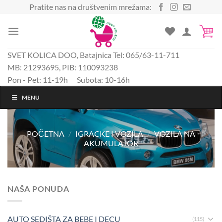
Preskoči
Pratite nas na društvenim mrežama:
na
sadržaj
SVET KOLICA DOO, Batajnica Tel: 065/63-11-711
MB: 21293695, PIB: 110093238
Pon - Pet: 11-19h Subota: 10-16h
MENU
POČETNA
/
IGRACKE I VOZILA
/
VOZILA NA
AKUMULATOR
NAŠA PONUDA
AUTO SEDIŠTA ZA BEBE I DECU
(115)