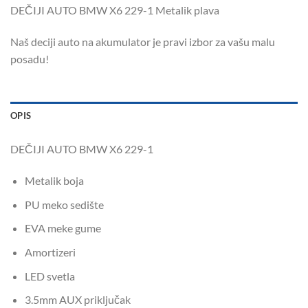
DEČIJI AUTO BMW X6 229-1 Metalik plava
Naš deciji auto na akumulator je pravi izbor za vašu malu
posadu!
OPIS
DEČIJI AUTO BMW X6 229-1
Metalik boja
PU meko sedište
EVA meke gume
Amortizeri
LED svetla
3.5mm AUX priključak