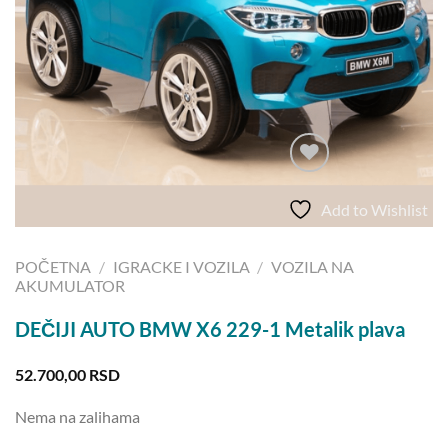
Add to Wishlist
POČETNA
/
IGRACKE I VOZILA
/
VOZILA NA
AKUMULATOR
DEČIJI AUTO BMW X6 229-1 Metalik plava
52.700,00
RSD
Nema na zalihama