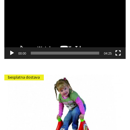
video
zapisa
00:00
04:25
besplatna dostava