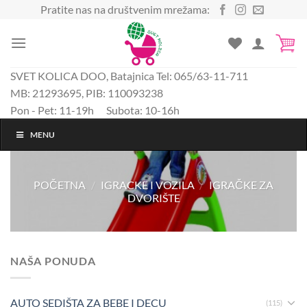
Preskoči
Pratite nas na društvenim mrežama:
na
sadržaj
SVET KOLICA DOO, Batajnica Tel: 065/63-11-711
MB: 21293695, PIB: 110093238
Pon - Pet: 11-19h Subota: 10-16h
MENU
POČETNA
/
IGRACKE I VOZILA
/
IGRAČKE ZA
DVORIŠTE
NAŠA PONUDA
AUTO SEDIŠTA ZA BEBE I DECU
(115)