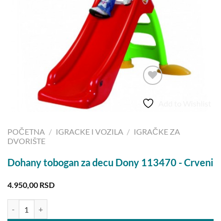
Add to Wishlist
POČETNA
/
IGRACKE I VOZILA
/
IGRAČKE ZA
DVORIŠTE
Dohany tobogan za decu Dony 113470 - Crveni
4.950,00
RSD
Dohany tobogan za decu Dony 113470 - Crveni količina