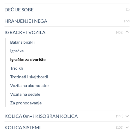
DEČIJE SOBE
(1)
HRANJENJE i NEGA
(72)
IGRACKE I VOZILA
(452)
Balans bicikli
Igračke
Igračke za dvorište
Tricikli
Trotineti i skejtbordi
Vozila na akumulator
Vozila na pedale
Za prohodavanje
KOLICA 0m+ i KIŠOBRAN KOLICA
(118)
KOLICA SISTEMI
(105)