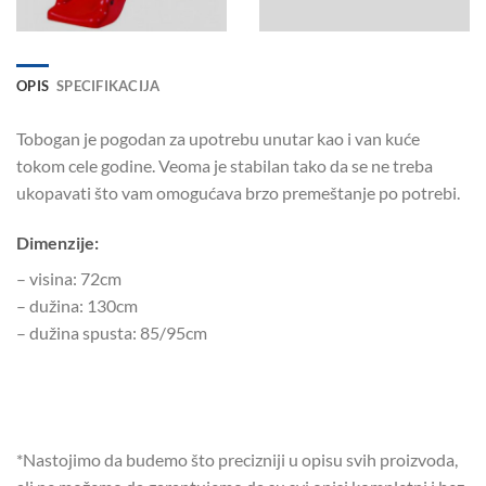
OPIS
SPECIFIKACIJA
Tobogan je pogodan za upotrebu unutar kao i van kuće
tokom cele godine. Veoma je stabilan tako da se ne treba
ukopavati što vam omogućava brzo premeštanje po potrebi.
Dimenzije:
– visina: 72cm
– dužina: 130cm
– dužina spusta: 85/95cm
*Nastojimo da budemo što precizniji u opisu svih proizvoda,