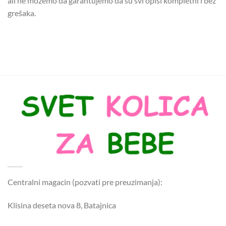
ali ne možemo da garantujemo da su svi opisi kompletni i bez
grešaka.
Centralni magacin (pozvati pre preuzimanja):
Klisina deseta nova 8, Batajnica