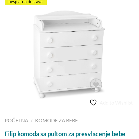
besplatna dostava
Add to Wishlist
POČETNA
/
KOMODE ZA BEBE
Filip komoda sa pultom za presvlacenje bebe