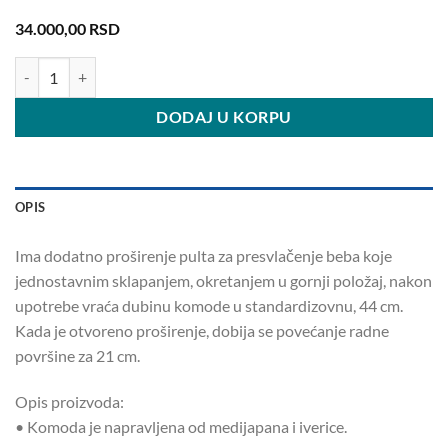
34.000,00
RSD
Filip komoda sa pultom za presvlacenje bebe količina
DODAJ U KORPU
OPIS
Ima dodatno proširenje pulta za presvlačenje beba koje
jednostavnim sklapanjem, okretanjem u gornji položaj, nakon
upotrebe vraća dubinu komode u standardizovnu, 44 cm.
Kada je otvoreno proširenje, dobija se povećanje radne
površine za 21 cm.
Opis proizvoda:
• Komoda je napravljena od medijapana i iverice.