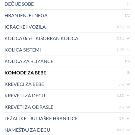
DEČIJE SOBE
(1)
HRANJENJE i NEGA
(72)
IGRACKE I VOZILA
(452)
KOLICA 0m+ i KIŠOBRAN KOLICA
(118)
KOLICA SISTEMI
(105)
KOLICA ZA BLIZANCE
(14)
KOMODE ZA BEBE
(8)
KREVECI ZA BEBE
(59)
KREVETI ZA DECU
(152)
KREVETI ZA ODRASLE
(17)
LEŽALJKE LJULJAŠKE HRANILICE
(67)
NAMEŠTAJ ZA DECU
(445)