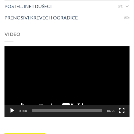
POSTELJINE I DUŠECI
(91)
PRENOSIVI KREVECI i OGRADICE
(50)
VIDEO
Pregledač
video
zapisa
00:00
04:25