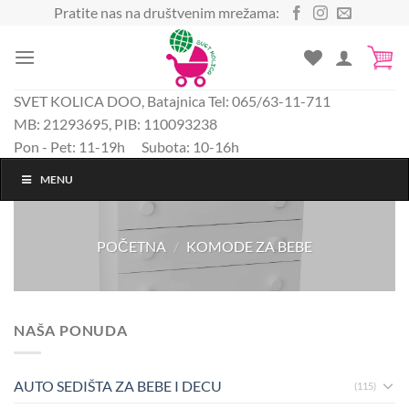
Preskoči
Pratite nas na društvenim mrežama:
na
sadržaj
SVET KOLICA DOO, Batajnica Tel: 065/63-11-711
MB: 21293695, PIB: 110093238
Pon - Pet: 11-19h Subota: 10-16h
MENU
POČETNA
/
KOMODE ZA BEBE
NAŠA PONUDA
AUTO SEDIŠTA ZA BEBE I DECU
(115)