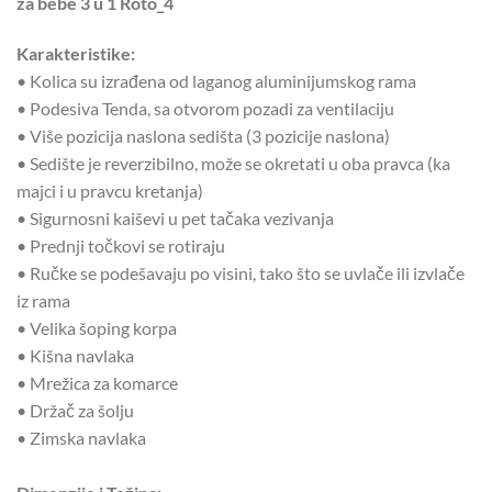
Karakteristike:
• Kolica su izrađena od laganog aluminijumskog rama
• Podesiva Tenda, sa otvorom pozadi za ventilaciju
• Više pozicija naslona sedišta (3 pozicije naslona)
• Sedište je reverzibilno, može se okretati u oba pravca (ka
majci i u pravcu kretanja)
• Sigurnosni kaiševi u pet tačaka vezivanja
• Prednji točkovi se rotiraju
• Ručke se podešavaju po visini, tako što se uvlače ili izvlače
iz rama
• Velika šoping korpa
• Kišna navlaka
• Mrežica za komarce
• Držač za šolju
• Zimska navlaka