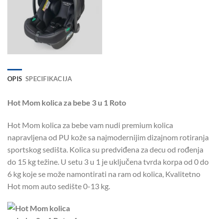
OPIS
SPECIFIKACIJA
Hot Mom kolica za bebe 3 u 1 Roto
Hot Mom kolica za bebe vam nudi premium kolica
napravljena od PU kože sa najmodernijim dizajnom rotiranja
sportskog sedišta. Kolica su predviđena za decu od rođenja
do 15 kg težine. U setu 3 u 1 je uključena tvrda korpa od 0 do
6 kg koje se može namontirati na ram od kolica, Kvalitetno
Hot mom auto sedište 0-13 kg.