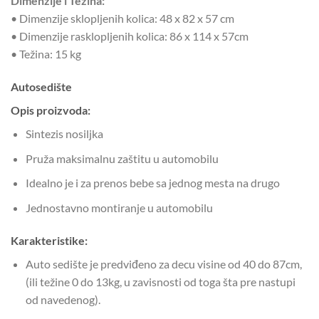
Dimenzije i Težina:
• Dimenzije sklopljenih kolica: 48 x 82 x 57 cm
• Dimenzije rasklopljenih kolica: 86 x 114 x 57cm
• Težina: 15 kg
Autosedište
Opis proizvoda:
Sintezis nosiljka
Pruža maksimalnu zaštitu u automobilu
Idealno je i za prenos bebe sa jednog mesta na drugo
Jednostavno montiranje u automobilu
Karakteristike:
Auto sedište je predviđeno za decu visine od 40 do 87cm,
(ili težine 0 do 13kg, u zavisnosti od toga šta pre nastupi
od navedenog).