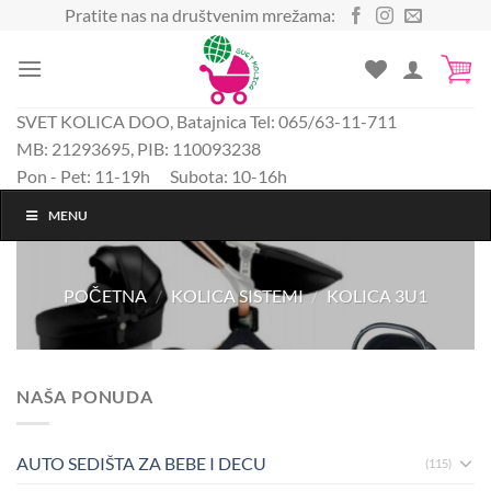
Preskoči
Pratite nas na društvenim mrežama:
na
sadržaj
SVET KOLICA DOO, Batajnica Tel: 065/63-11-711
MB: 21293695, PIB: 110093238
Pon - Pet: 11-19h Subota: 10-16h
MENU
POČETNA
/
KOLICA SISTEMI
/
KOLICA 3U1
NAŠA PONUDA
AUTO SEDIŠTA ZA BEBE I DECU
(115)