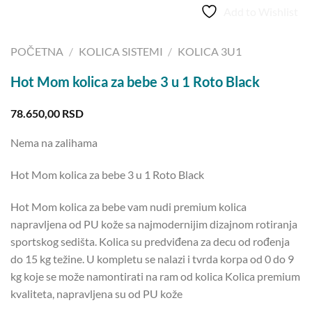
Add to Wishlist
POČETNA
/
KOLICA SISTEMI
/
KOLICA 3U1
Hot Mom kolica za bebe 3 u 1 Roto Black
78.650,00
RSD
Nema na zalihama
Hot Mom kolica za bebe 3 u 1 Roto Black
Hot Mom kolica za bebe vam nudi premium kolica
napravljena od PU kože sa najmodernijim dizajnom rotiranja
sportskog sedišta. Kolica su predviđena za decu od rođenja
do 15 kg težine. U kompletu se nalazi i tvrda korpa od 0 do 9
kg koje se može namontirati na ram od kolica Kolica premium
kvaliteta, napravljena su od PU kože