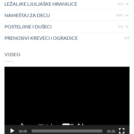
LEŽALJKE LJULJAŠKE HRANILICE
(67)
NAMEŠTAJ ZA DECU
(445)
POSTELJINE I DUŠECI
(91)
PRENOSIVI KREVECI i OGRADICE
(50)
VIDEO
Pregledač
video
zapisa
00:00
04:25