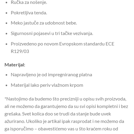
Ručka za nošenje.
Pokretljiva tenda.
Meko jastuče za udobnost bebe.
Sigurnosni pojasevi u tri tačke vezivanja.
Proizvedeno po novom Evropskom standardu ECE
R129/03
Materijal:
Napravljeno je od impregniranog platna
Materijal lako periv vlažnom krpom
*Nastojimo da budemo što precizniji u opisu svih proizvoda,
ali ne možemo da garantujemo da su svi opisi kompletni i bez
grešaka. Svet kolica doo se trudi da stanje bude uvek
ažurirano. Ukoliko je artikal ipak rasprodat i ne možemo da
ga isporučimo – obavestićemo vas u što kraćem roku od