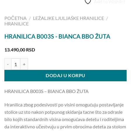
Add to Wishlist
POČETNA
/
LEŽALJKE LJULJAŠKE HRANILICE
/
HRANILICE
HRANILICA B003S - BIANCA BBO ŽUTA
13.490,00
RSD
HRANILICA B003S - BIANCA BBO ŽUTA količina
DODAJ U KORPU
HRANILICA B003S – BIANCA BBO ŽUTA
Hranilica zbog podesivosti po visini omogućuju postavljanje
stolice uz sto nakon potpunog skidanja tacne što za odrasle
bilo kojih standardnih visina omogućava detetu i roditeljima
da interaktivno učestvuju u prvim obrocima deteta za stolom