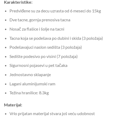
Karakteristike:
Predviđene su za decu uzrasta od 6 meseci do 15kg
Dve tacne, gornja prenosiva tacna
Nosač za flašice i šolje na tacni
Tacna koja se podešava po dubini i skida (3 položaja)
Podešavajuci naslon sedišta (3 položaja)
Sedište podesivo po visini (7 položaja)
Sigurnosni pojasevi u pet tačaka
Jednostavno sklapanje
Lagani aluminijumski ram
Težina hranilice: 8.3kg
Materijal:
Vrlo prijatan materijal stvara još veću udobnost