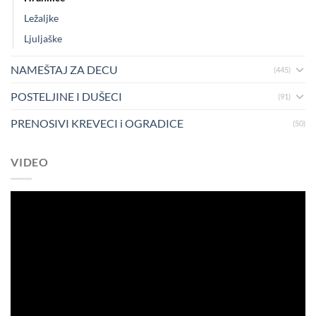
Ležaljke
Ljuljaške
NAMEŠTAJ ZA DECU
(445)
POSTELJINE I DUŠECI
(91)
PRENOSIVI KREVECI i OGRADICE
(50)
VIDEO
Pregledač
video
zapisa