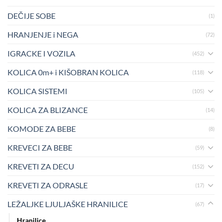
DEČIJE SOBE
(1)
HRANJENJE i NEGA
(72)
IGRACKE I VOZILA
(452)
KOLICA 0m+ i KIŠOBRAN KOLICA
(118)
KOLICA SISTEMI
(105)
KOLICA ZA BLIZANCE
(14)
KOMODE ZA BEBE
(8)
KREVECI ZA BEBE
(59)
KREVETI ZA DECU
(152)
KREVETI ZA ODRASLE
(17)
LEŽALJKE LJULJAŠKE HRANILICE
(67)
Hranilice