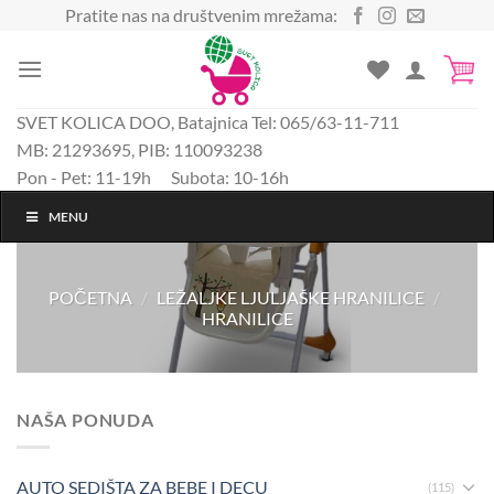
Preskoči
Pratite nas na društvenim mrežama:
na
sadržaj
SVET KOLICA DOO, Batajnica Tel: 065/63-11-711
MB: 21293695, PIB: 110093238
Pon - Pet: 11-19h Subota: 10-16h
MENU
POČETNA
/
LEŽALJKE LJULJAŠKE HRANILICE
/
HRANILICE
NAŠA PONUDA
AUTO SEDIŠTA ZA BEBE I DECU
(115)