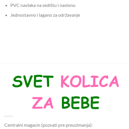
PVC navlaka na sedištu i naslonu
Jednostavno i lagano za održavanje
Centralni magacin (pozvati pre preuzimanja):