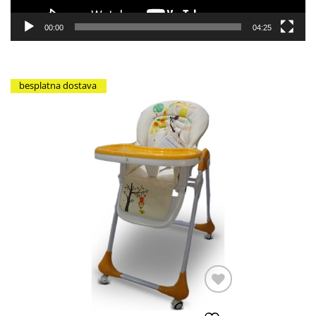
00:00
04:25
besplatna dostava