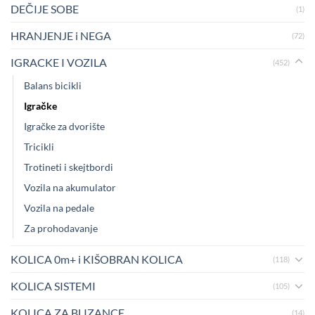
DEČIJE SOBE
(1)
HRANJENJE i NEGA
(72)
IGRACKE I VOZILA
(452)
Balans bicikli
Igračke
Igračke za dvorište
Tricikli
Trotineti i skejtbordi
Vozila na akumulator
Vozila na pedale
Za prohodavanje
KOLICA 0m+ i KIŠOBRAN KOLICA
(118)
KOLICA SISTEMI
(105)
KOLICA ZA BLIZANCE
(14)