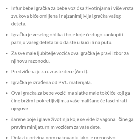
Infunbebe Igračka za bebe vozić sa životinjama i više vrsta
zvukova biće omiljena i najzanimljivija igračka vašeg
deteta.
Igračka je veselog oblika i boje koje će dugo zaokupiti
pažnju vašeg deteta bilo da ste u kući ili na putu.
Za sve male ljubitelje vozića ova igračka je pravi izbor za
njihovu razonodu.
Predviđena je za uzraste dece (6m+).
Igračka je izrađena od PVC materijala.
Ova Igracka za bebe vozić ima slatke male tokčiće koji ga
čine bržim i pokretljivijim, a vaše mališane će fascinirati
njegove
šarene boje i glave životinja koje se vide iz vagona i čine ga
pravim minijaturnim vozićem za vaše dete.
Dolazi u originalnom pakovanju,lako je prenosivo i