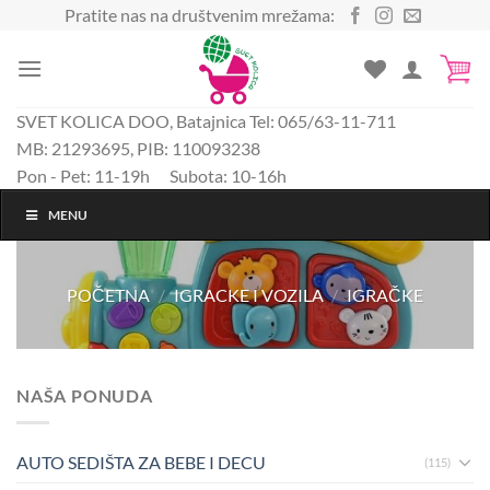
Preskoči
Pratite nas na društvenim mrežama:
na
sadržaj
SVET KOLICA DOO, Batajnica Tel: 065/63-11-711
MB: 21293695, PIB: 110093238
Pon - Pet: 11-19h Subota: 10-16h
MENU
POČETNA
/
IGRACKE I VOZILA
/
IGRAČKE
NAŠA PONUDA
AUTO SEDIŠTA ZA BEBE I DECU
(115)