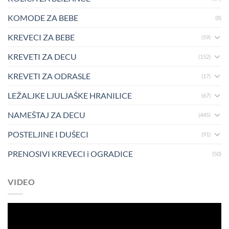
KOMODE ZA BEBE
(8)
KREVECI ZA BEBE
(59)
KREVETI ZA DECU
(152)
KREVETI ZA ODRASLE
(17)
LEŽALJKE LJULJAŠKE HRANILICE
(67)
NAMEŠTAJ ZA DECU
(445)
POSTELJINE I DUŠECI
(91)
PRENOSIVI KREVECI i OGRADICE
(50)
VIDEO
Pregledač
video