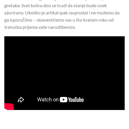
grešaka. Svet kolica doo se trudi da stanje bude uvek
ažurirano. Ukoliko je artikal ipak rasprodat i ne možemo da
ga isporučimo – obavestićemo vas u što kraćem roku od
trenutka prijema vaše narudžbenice.