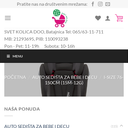
Preskoči
Pratite nas na društvenim mrežama:
na
sadržaj
SVET KOLICA DOO, Batajnica Tel: 065/63-11-711
MB: 21293695, PIB: 110093238
Pon - Pet: 11-19h Subota: 10-16h
MENU
POČETNA
/
AUTO SEDIŠTA ZA BEBE I DECU
/
I-SIZE 76-
150CM (15M-12G)
NAŠA PONUDA
AUTO SEDIŠTA ZA BEBE I DECU
(115)