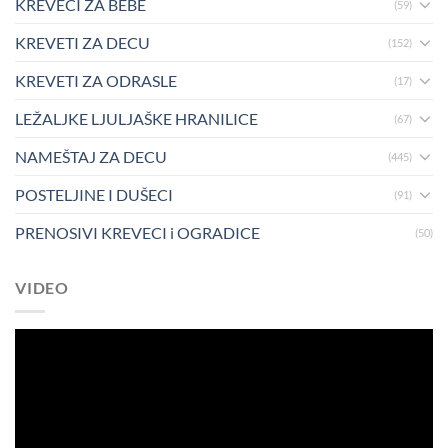
KREVECI ZA BEBE
(59)
KREVETI ZA DECU
(152)
KREVETI ZA ODRASLE
(17)
LEŽALJKE LJULJAŠKE HRANILICE
(67)
NAMEŠTAJ ZA DECU
(445)
POSTELJINE I DUŠECI
(91)
PRENOSIVI KREVECI i OGRADICE
(50)
VIDEO
Pregledač
video
zapisa