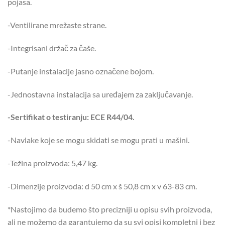
pojasa.
-Ventilirane mrežaste strane.
-Integrisani držač za čaše.
-Putanje instalacije jasno označene bojom.
-Jednostavna instalacija sa uređajem za zaključavanje.
-Sertifikat o testiranju: ECE R44/04.
-Navlake koje se mogu skidati se mogu prati u mašini.
-Težina proizvoda: 5,47 kg.
-Dimenzije proizvoda: d 50 cm x š 50,8 cm x v 63-83 cm.
*Nastojimo da budemo što precizniji u opisu svih proizvoda,
ali ne možemo da garantujemo da su svi opisi kompletni i bez