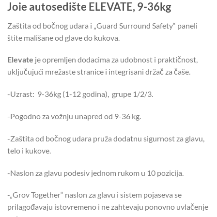
Joie autosedište ELEVATE, 9-36kg
Zaštita od bočnog udara i „Guard Surround Safety“ paneli
štite mališane od glave do kukova.
Elevate
je opremljen dodacima za udobnost i praktičnost,
uključujući mrežaste stranice i integrisani držač za čaše.
-Uzrast: 9-36kg (1-12 godina), grupe 1/2/3.
-Pogodno za vožnju unapred od 9-36 kg.
-Zaštita od bočnog udara pruža dodatnu sigurnost za glavu,
telo i kukove.
-Naslon za glavu podesiv jednom rukom u 10 pozicija.
-„Grov Together“ naslon za glavu i sistem pojaseva se
prilagođavaju istovremeno i ne zahtevaju ponovno uvlačenje