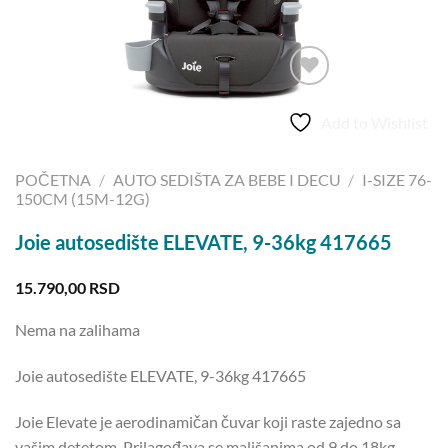
Add to Wishlist
POČETNA
/
AUTO SEDIŠTA ZA BEBE I DECU
/
I-SIZE 76-
150CM (15M-12G)
Joie autosedište ELEVATE, 9-36kg 417665
15.790,00
RSD
Nema na zalihama
Joie autosedište ELEVATE, 9-36kg 417665
Joie Elevate je aerodinamičan čuvar koji raste zajedno sa
vašim detetom. Prilagođava se mališanima od 9 do 18kg