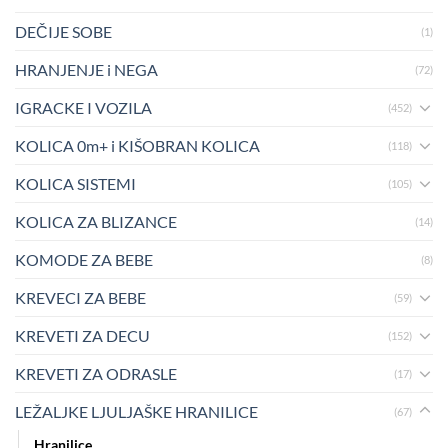
DEČIJE SOBE
(1)
HRANJENJE i NEGA
(72)
IGRACKE I VOZILA
(452)
KOLICA 0m+ i KIŠOBRAN KOLICA
(118)
KOLICA SISTEMI
(105)
KOLICA ZA BLIZANCE
(14)
KOMODE ZA BEBE
(8)
KREVECI ZA BEBE
(59)
KREVETI ZA DECU
(152)
KREVETI ZA ODRASLE
(17)
LEŽALJKE LJULJAŠKE HRANILICE
(67)
Hranilice