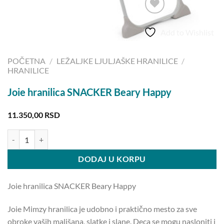
Add to Wishlist
POČETNA
/
LEŽALJKE LJULJAŠKE HRANILICE
/
HRANILICE
Joie hranilica SNACKER Beary Happy
11.350,00
RSD
Joie hranilica SNACKER Beary Happy količina
DODAJ U KORPU
Joie hranilica SNACKER Beary Happy
Joie Mimzy hranilica je udobno i praktično mesto za sve
obroke vaših mališana, slatke i slane. Deca se mogu nasloniti i