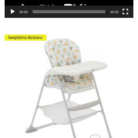
00:00
04:25
besplatna dostava