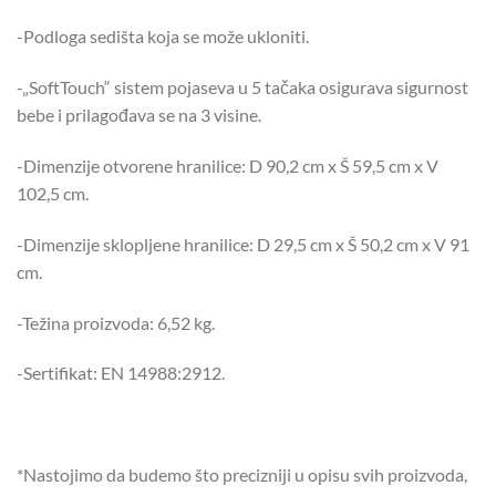
-Podloga sedišta koja se može ukloniti.
-„SoftTouch“ sistem pojaseva u 5 tačaka osigurava sigurnost
bebe i prilagođava se na 3 visine.
-Dimenzije otvorene hranilice: D 90,2 cm x Š 59,5 cm x V
102,5 cm.
-Dimenzije sklopljene hranilice: D 29,5 cm x Š 50,2 cm x V 91
cm.
-Težina proizvoda: 6,52 kg.
-Sertifikat: EN 14988:2912.
*Nastojimo da budemo što precizniji u opisu svih proizvoda,