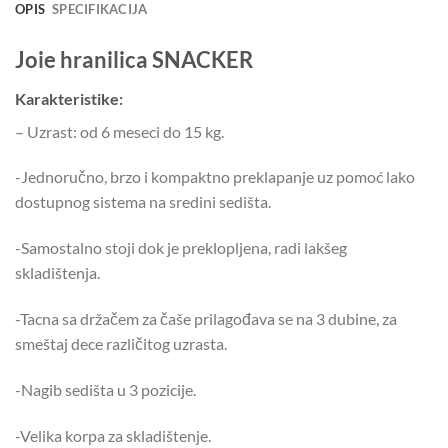
OPIS
SPECIFIKACIJA
Joie hranilica SNACKER
Karakteristike:
– Uzrast: od 6 meseci do 15 kg.
-Jednoručno, brzo i kompaktno preklapanje uz pomoć lako
dostupnog sistema na sredini sedišta.
-Samostalno stoji dok je preklopljena, radi lakšeg
skladištenja.
-Tacna sa držačem za čaše prilagođava se na 3 dubine, za
smeštaj dece različitog uzrasta.
-Nagib sedišta u 3 pozicije.
-Velika korpa za skladištenje.