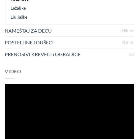
Ležaljke
Ljuljaške
NAMEŠTAJ ZA DECU
(445)
POSTELJINE I DUŠECI
(91)
PRENOSIVI KREVECI i OGRADICE
(50)
VIDEO
Pregledač
video
zapisa