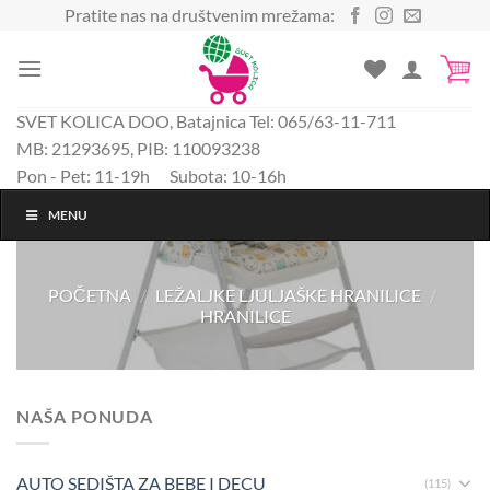
Preskoči
Pratite nas na društvenim mrežama:
na
sadržaj
SVET KOLICA DOO, Batajnica Tel: 065/63-11-711
MB: 21293695, PIB: 110093238
Pon - Pet: 11-19h Subota: 10-16h
MENU
POČETNA
/
LEŽALJKE LJULJAŠKE HRANILICE
/
HRANILICE
NAŠA PONUDA
AUTO SEDIŠTA ZA BEBE I DECU
(115)