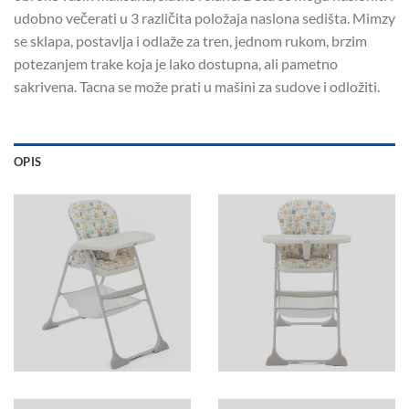
udobno večerati u 3 različita položaja naslona sedišta. Mimzy
se sklapa, postavlja i odlaže za tren, jednom rukom, brzim
potezanjem trake koja je lako dostupna, ali pametno
sakrivena. Tacna se može prati u mašini za sudove i odložiti.
OPIS