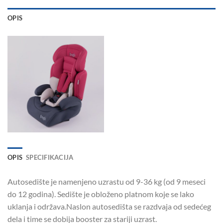
OPIS
OPIS
SPECIFIKACIJA
Autosedište je namenjeno uzrastu od 9-36 kg (od 9 meseci
do 12 godina). Sedište je obloženo platnom koje se lako
uklanja i održava.Naslon autosedišta se razdvaja od sedećeg
dela i time se dobija booster za stariji uzrast.