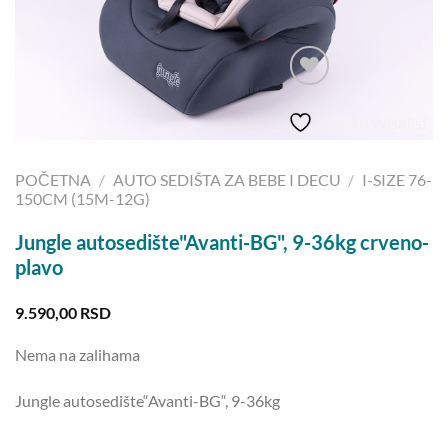
Add to Wishlist
POČETNA
/
AUTO SEDIŠTA ZA BEBE I DECU
/
I-SIZE 76-
150CM (15M-12G)
Jungle autosedište"Avanti-BG", 9-36kg crveno-
plavo
9.590,00
RSD
Nema na zalihama
Jungle autosedište“Avanti-BG“, 9-36kg