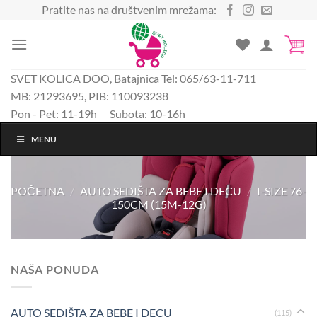
Preskoči
Pratite nas na društvenim mrežama:
na
sadržaj
SVET KOLICA DOO, Batajnica Tel: 065/63-11-711
MB: 21293695, PIB: 110093238
Pon - Pet: 11-19h Subota: 10-16h
MENU
POČETNA
/
AUTO SEDIŠTA ZA BEBE I DECU
/
I-SIZE 76-
150CM (15M-12G)
NAŠA PONUDA
AUTO SEDIŠTA ZA BEBE I DECU
(115)