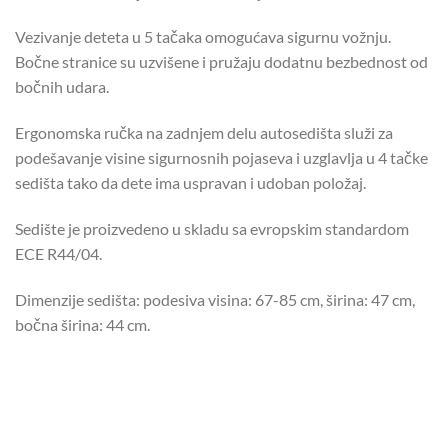
Vezivanje deteta u 5 tačaka omogućava sigurnu vožnju.
Bočne stranice su uzvišene i pružaju dodatnu bezbednost od
bočnih udara.
Ergonomska ručka na zadnjem delu autosedišta služi za
podešavanje visine sigurnosnih pojaseva i uzglavlja u 4 tačke
sedišta tako da dete ima uspravan i udoban položaj.
Sedište je proizvedeno u skladu sa evropskim standardom
ECE R44/04.
Dimenzije sedišta: podesiva visina: 67-85 cm, širina: 47 cm,
bočna širina: 44 cm.