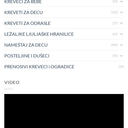
KREVECI ZA BEBE
(59)
KREVETI ZA DECU
(152)
KREVETI ZA ODRASLE
(17)
LEŽALJKE LJULJAŠKE HRANILICE
(67)
NAMEŠTAJ ZA DECU
(445)
POSTELJINE I DUŠECI
(91)
PRENOSIVI KREVECI i OGRADICE
(50)
VIDEO
Pregledač
video
zapisa