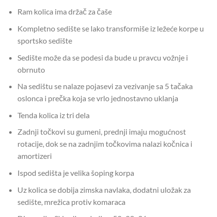
Ram kolica ima držač za čaše
Kompletno sedište se lako transformiše iz ležeće korpe u
sportsko sedište
Sedište može da se podesi da bude u pravcu vožnje i
obrnuto
Na sedištu se nalaze pojasevi za vezivanje sa 5 tačaka
oslonca i prečka koja se vrlo jednostavno uklanja
Tenda kolica iz tri dela
Zadnji točkovi su gumeni, prednji imaju mogućnost
rotacije, dok se na zadnjim točkovima nalazi kočnica i
amortizeri
Ispod sedišta je velika šoping korpa
Uz kolica se dobija zimska navlaka, dodatni uložak za
sedište, mrežica protiv komaraca