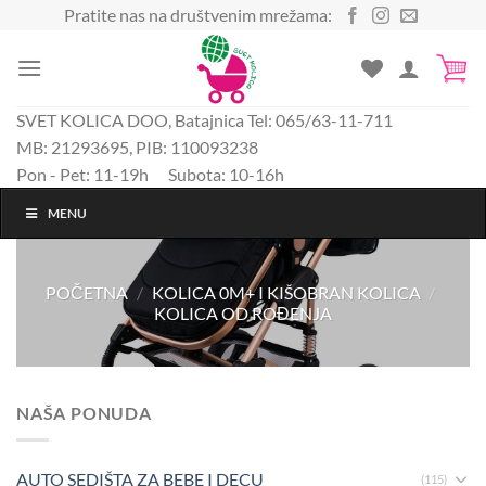
Preskoči
Pratite nas na društvenim mrežama:
na
sadržaj
SVET KOLICA DOO, Batajnica Tel: 065/63-11-711
MB: 21293695, PIB: 110093238
Pon - Pet: 11-19h Subota: 10-16h
MENU
POČETNA
/
KOLICA 0M+ I KIŠOBRAN KOLICA
/
KOLICA OD ROĐENJA
NAŠA PONUDA
AUTO SEDIŠTA ZA BEBE I DECU
(115)