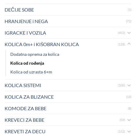
DEČIJE SOBE
(1)
HRANJENJE i NEGA
(72)
IGRACKE I VOZILA
(452)
KOLICA 0m+ i KIŠOBRAN KOLICA
(118)
Dodatna oprema za kolica
Kolica od rođenja
Kolica od uzrasta 6+m
KOLICA SISTEMI
(105)
KOLICA ZA BLIZANCE
(14)
KOMODE ZA BEBE
(8)
KREVECI ZA BEBE
(59)
KREVETI ZA DECU
(152)