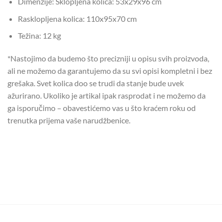
Dimenzije: Sklopljena kolica: 53x29x96 cm
Rasklopljena kolica: 110x95x70 cm
Težina: 12 kg
*Nastojimo da budemo što precizniji u opisu svih proizvoda,
ali ne možemo da garantujemo da su svi opisi kompletni i bez
grešaka. Svet kolica doo se trudi da stanje bude uvek
ažurirano. Ukoliko je artikal ipak rasprodat i ne možemo da
ga isporučimo – obavestićemo vas u što kraćem roku od
trenutka prijema vaše narudžbenice.