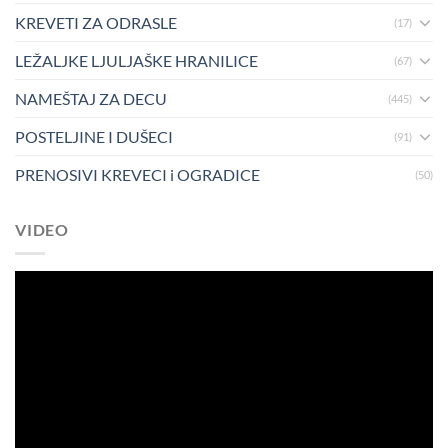
KREVETI ZA ODRASLE
(17)
LEŽALJKE LJULJAŠKE HRANILICE
(67)
NAMEŠTAJ ZA DECU
(445)
POSTELJINE I DUŠECI
(91)
PRENOSIVI KREVECI i OGRADICE
(50)
VIDEO
Pregledač
video
zapisa