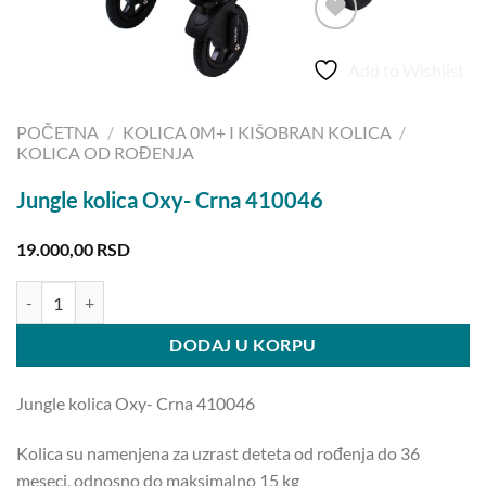
Add to Wishlist
POČETNA
/
KOLICA 0M+ I KIŠOBRAN KOLICA
/
KOLICA OD ROĐENJA
Jungle kolica Oxy- Crna 410046
19.000,00
RSD
Jungle kolica Oxy- Crna 410046 količina
DODAJ U KORPU
Jungle kolica Oxy- Crna 410046
Kolica su namenjena za uzrast deteta od rođenja do 36
meseci, odnosno do maksimalno 15 kg