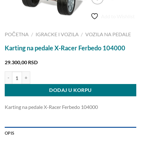
Add to Wishlist
POČETNA
/
IGRACKE I VOZILA
/
VOZILA NA PEDALE
Karting na pedale X-Racer Ferbedo 104000
29.300,00
RSD
Karting na pedale X-Racer Ferbedo 104000 količina
DODAJ U KORPU
Karting na pedale X-Racer Ferbedo 104000
OPIS