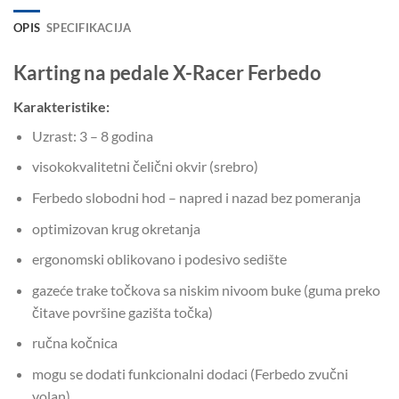
OPIS
SPECIFIKACIJA
Karting na pedale X-Racer Ferbedo
Karakteristike:
Uzrast: 3 – 8 godina
visokokvalitetni čelični okvir (srebro)
Ferbedo slobodni hod – napred i nazad bez pomeranja
optimizovan krug okretanja
ergonomski oblikovano i podesivo sedište
gazeće trake točkova sa niskim nivoom buke (guma preko
čitave površine gazišta točka)
ručna kočnica
mogu se dodati funkcionalni dodaci (Ferbedo zvučni
volan).