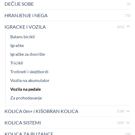
DEČIJE SOBE
(1)
HRANJENJE i NEGA
(72)
IGRACKE I VOZILA
(452)
Balans bicikli
Igračke
Igračke za dvorište
Tricikli
Trotineti i skejtbordi
Vozila na akumulator
Vozila na pedale
Za prohodavanje
KOLICA 0m+ i KIŠOBRAN KOLICA
(118)
KOLICA SISTEMI
(105)
KOLICA ZA BLIZANCE
(14)