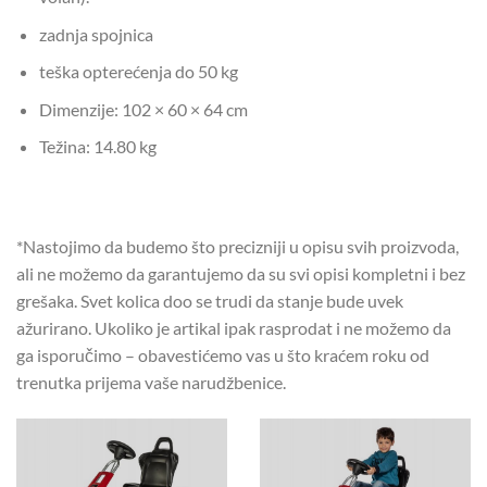
zadnja spojnica
teška opterećenja do 50 kg
Dimenzije: 102 × 60 × 64 cm
Težina: 14.80 kg
*Nastojimo da budemo što precizniji u opisu svih proizvoda,
ali ne možemo da garantujemo da su svi opisi kompletni i bez
grešaka. Svet kolica doo se trudi da stanje bude uvek
ažurirano. Ukoliko je artikal ipak rasprodat i ne možemo da
ga isporučimo – obavestićemo vas u što kraćem roku od
trenutka prijema vaše narudžbenice.