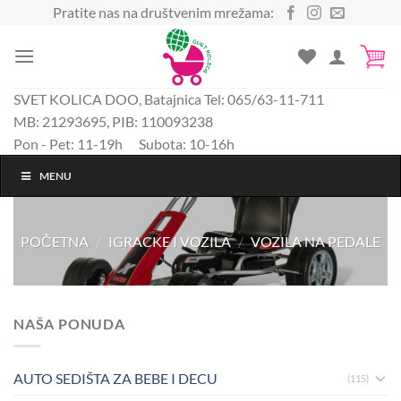
Preskoči
Pratite nas na društvenim mrežama:
na
sadržaj
SVET KOLICA DOO, Batajnica Tel: 065/63-11-711
MB: 21293695, PIB: 110093238
Pon - Pet: 11-19h Subota: 10-16h
MENU
POČETNA
/
IGRACKE I VOZILA
/
VOZILA NA PEDALE
NAŠA PONUDA
AUTO SEDIŠTA ZA BEBE I DECU
(115)