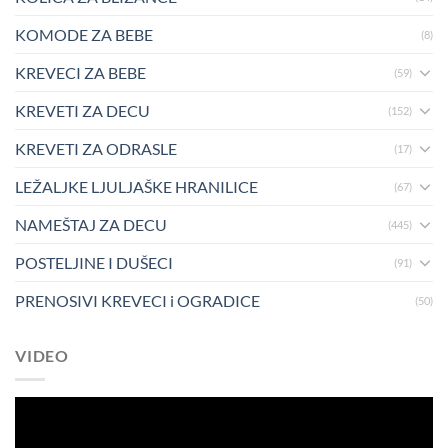
KOMODE ZA BEBE
(8)
KREVECI ZA BEBE
(59)
KREVETI ZA DECU
(152)
KREVETI ZA ODRASLE
(17)
LEŽALJKE LJULJAŠKE HRANILICE
(67)
NAMEŠTAJ ZA DECU
(445)
POSTELJINE I DUŠECI
(91)
PRENOSIVI KREVECI i OGRADICE
(50)
VIDEO
Pregledač
video