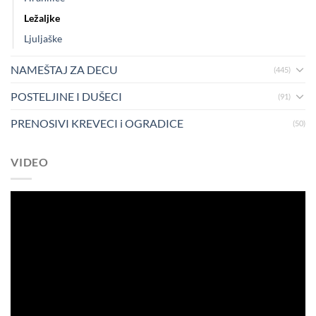
Ležaljke
Ljuljaške
NAMEŠTAJ ZA DECU
(445)
POSTELJINE I DUŠECI
(91)
PRENOSIVI KREVECI i OGRADICE
(50)
VIDEO
Pregledač
video
zapisa