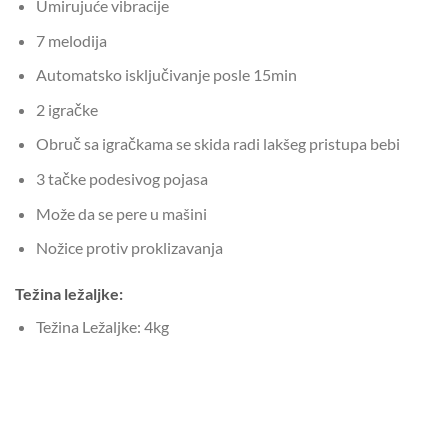
Umirujuće vibracije
7 melodija
Automatsko isključivanje posle 15min
2 igračke
Obruč sa igračkama se skida radi lakšeg pristupa bebi
3 tačke podesivog pojasa
Može da se pere u mašini
Nožice protiv proklizavanja
Težina ležaljke:
Težina Ležaljke: 4kg