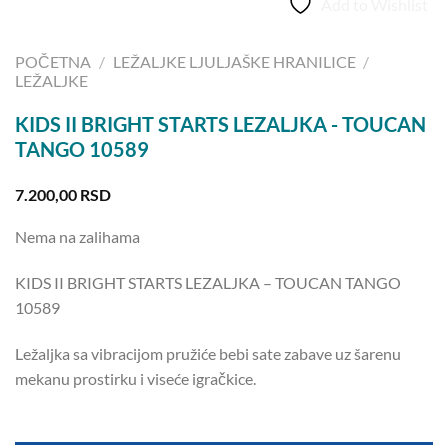
Add to Wishlist
POČETNA
/
LEŽALJKE LJULJAŠKE HRANILICE
/
LEŽALJKE
KIDS II BRIGHT STARTS LEZALJKA - TOUCAN
TANGO 10589
7.200,00
RSD
Nema na zalihama
KIDS II BRIGHT STARTS LEZALJKA – TOUCAN TANGO
10589
Ležaljka sa vibracijom pružiće bebi sate zabave uz šarenu
mekanu prostirku i viseće igračkice.