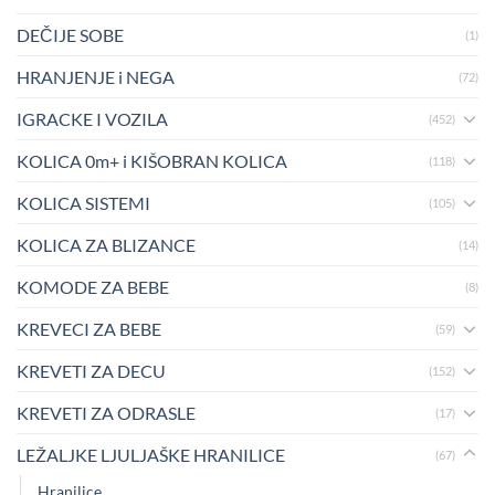
DEČIJE SOBE
(1)
HRANJENJE i NEGA
(72)
IGRACKE I VOZILA
(452)
KOLICA 0m+ i KIŠOBRAN KOLICA
(118)
KOLICA SISTEMI
(105)
KOLICA ZA BLIZANCE
(14)
KOMODE ZA BEBE
(8)
KREVECI ZA BEBE
(59)
KREVETI ZA DECU
(152)
KREVETI ZA ODRASLE
(17)
LEŽALJKE LJULJAŠKE HRANILICE
(67)
Hranilice