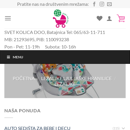
Preskoči
Pratite nas na društvenim mrežama:
na
sadržaj
SVET KOLICA DOO, Batajnica Tel: 065/63-11-711
MB: 21293695, PIB: 110093238
Pon - Pet: 11-19h Subota: 10-16h
MENU
POČETNA
/
LEŽALJKE LJULJAŠKE HRANILICE
/
LEŽALJKE
NAŠA PONUDA
AUTO SEDIŠTA ZA BEBE I DECU
(115)