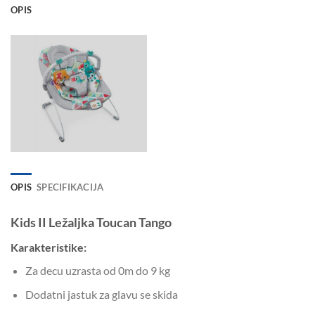
OPIS
OPIS
SPECIFIKACIJA
Kids II Ležaljka Toucan Tang
o
Karakteristike:
Za decu uzrasta od 0m do 9 kg
Dodatni jastuk za glavu se skida