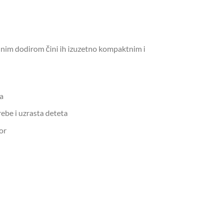
nim dodirom čini ih izuzetno kompaktnim i
a
rebe i uzrasta deteta
or