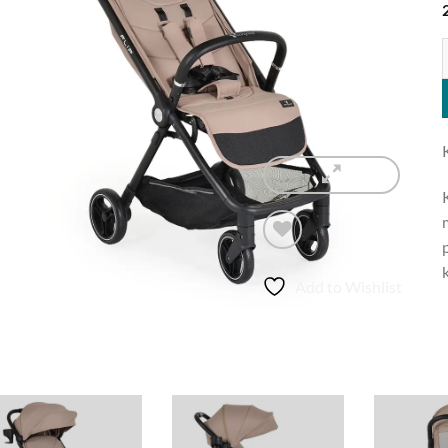
K
p
Add to Wishlist