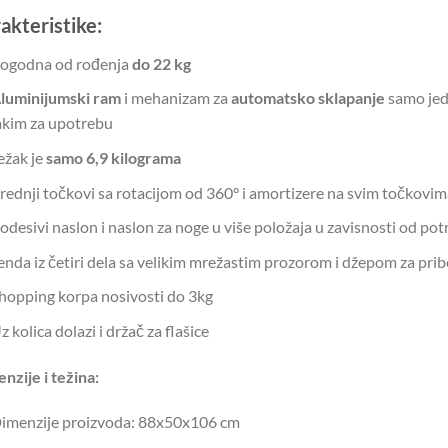
akteristike:
ogodna od rođenja
do 22 kg
luminijumski ram
i mehanizam za
automatsko sklapanje
samo jed
akim za upotrebu
ežak je
samo 6,9 kilograma
rednji točkovi sa rotacijom od 360° i amortizere na svim točkovim
odesivi naslon i naslon za noge u više položaja u zavisnosti od pot
enda iz četiri dela sa velikim mrežastim prozorom i džepom za prib
hopping korpa nosivosti do 3kg
z kolica dolazi i držač za flašice
nzije i težina:
imenzije proizvoda: 88x50x106 cm