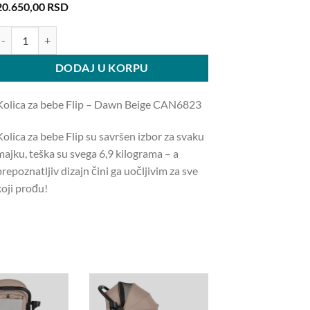
20.650,00
RSD
olica za bebe Flip – Dawn Beige CAN6823 količina
DODAJ U KORPU
Kolica za bebe Flip – Dawn Beige CAN6823
Kolica za bebe Flip su savršen izbor za svaku
majku, teška su svega 6,9 kilograma – a
repoznatljiv dizajn čini ga uočljivim za sve
koji prođu!