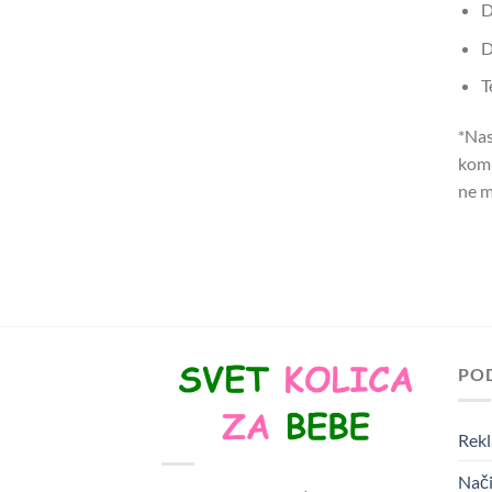
D
D
T
*Nas
komp
ne m
PO
Rekl
Nači