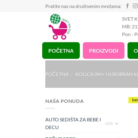
Preskoči
Pratite nas na društvenim mrežama:
na
SVET K
sadržaj
MB: 21
Pon - 
POČETNA
PROIZVODI
O
POČETNA
/
KOLICA 0M+ I KIŠOBRAN 
be
NAŠA PONUDA
AUTO SEDIŠTA ZA BEBE I
(115)
DECU