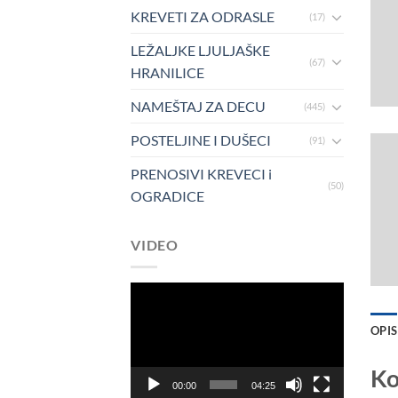
KREVETI ZA ODRASLE
(17)
LEŽALJKE LJULJAŠKE
(67)
HRANILICE
NAMEŠTAJ ZA DECU
(445)
POSTELJINE I DUŠECI
(91)
PRENOSIVI KREVECI i
(50)
OGRADICE
VIDEO
Pregledač
video
OPIS
zapisa
Ko
00:00
04:25