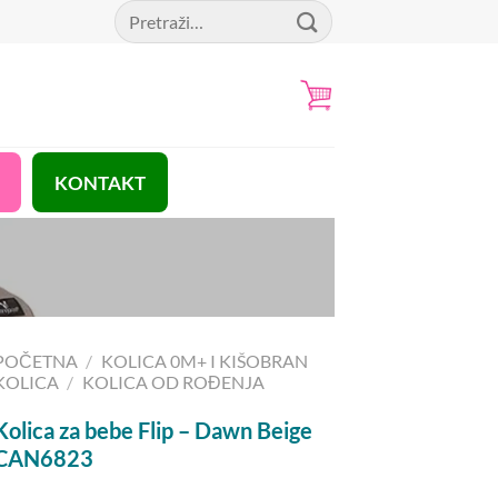
Pretraga
za:
KONTAKT
POČETNA
/
KOLICA 0M+ I KIŠOBRAN
KOLICA
/
KOLICA OD ROĐENJA
Kolica za bebe Flip – Dawn Beige
CAN6823