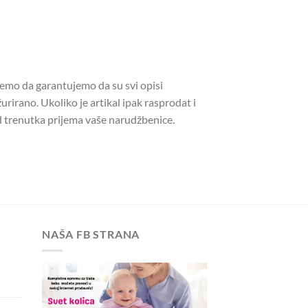
žemo da garantujemo da su svi opisi
urirano. Ukoliko je artikal ipak rasprodat i
 trenutka prijema vaše narudžbenice.
NAŠA FB STRANA