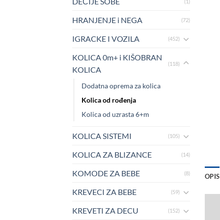
DEČIJE SOBE
(1)
HRANJENJE i NEGA
(72)
IGRACKE I VOZILA
(452)
KOLICA 0m+ i KIŠOBRAN
(118)
KOLICA
Dodatna oprema za kolica
Kolica od rođenja
Kolica od uzrasta 6+m
KOLICA SISTEMI
(105)
KOLICA ZA BLIZANCE
(14)
KOMODE ZA BEBE
(8)
OPIS
KREVECI ZA BEBE
(59)
KREVETI ZA DECU
(152)