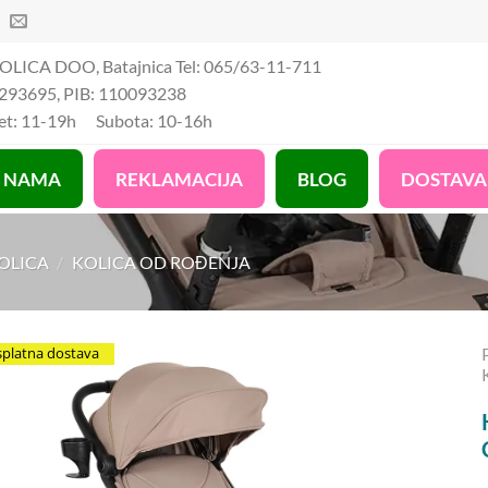
OLICA DOO, Batajnica Tel: 065/63-11-711
293695, PIB: 110093238
Pet: 11-19h Subota: 10-16h
 NAMA
REKLAMACIJA
BLOG
DOSTAVA
KOLICA
/
KOLICA OD ROĐENJA
splatna dostava