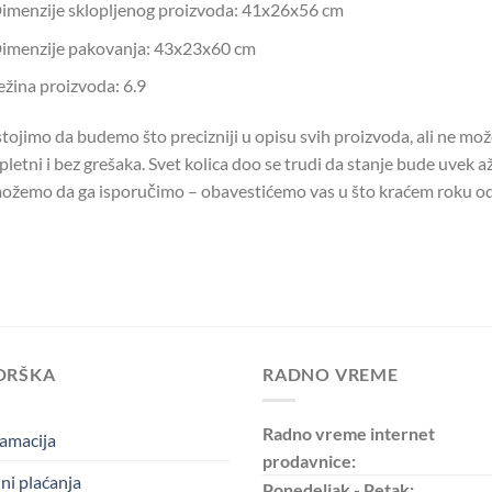
imenzije sklopljenog proizvoda: 41x26x56 cm
imenzije pakovanja: 43x23x60 cm
ežina proizvoda: 6.9
tojimo da budemo što precizniji u opisu svih proizvoda, ali ne mo
letni i bez grešaka. Svet kolica doo se trudi da stanje bude uvek až
ožemo da ga isporučimo – obavestićemo vas u što kraćem roku od
DRŠKA
RADNO VREME
Radno vreme internet
amacija
prodavnice:
ni plaćanja
Ponedeljak - Petak: