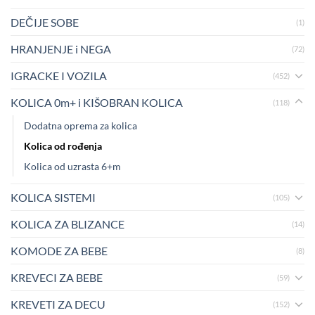
DEČIJE SOBE
(1)
HRANJENJE i NEGA
(72)
IGRACKE I VOZILA
(452)
KOLICA 0m+ i KIŠOBRAN KOLICA
(118)
Dodatna oprema za kolica
Kolica od rođenja
Kolica od uzrasta 6+m
KOLICA SISTEMI
(105)
KOLICA ZA BLIZANCE
(14)
KOMODE ZA BEBE
(8)
KREVECI ZA BEBE
(59)
KREVETI ZA DECU
(152)