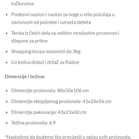
točkovima
Podesivi naslon i naslon za noge u više položaja u
zavisnosti od potrebe i uzrasta deteta
Tenda iz četiri dela sa velikim mrežastim prozorom i
džepom za pribor
Shopping korpa nosivosti do 3kg
Uz kolica dolazi i držač za flašice
Dimenzije i težina:
Dimenzije proizvoda: 88x50x106 cm
Dimenzije sklopljenog proizvoda: 41x26x56 cm
Dimenzije pakovanja: 43x23x60 cm
Težina proizvoda: 6.9
*Nastojimo da budemo što precizniji u opisu svih proizvoda,