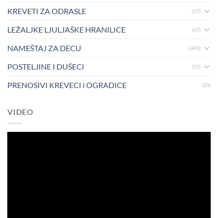
KREVETI ZA ODRASLE
(17)
LEŽALJKE LJULJAŠKE HRANILICE
(67)
NAMEŠTAJ ZA DECU
(445)
POSTELJINE I DUŠECI
(91)
PRENOSIVI KREVECI i OGRADICE
(50)
VIDEO
Pregledač
video
zapisa