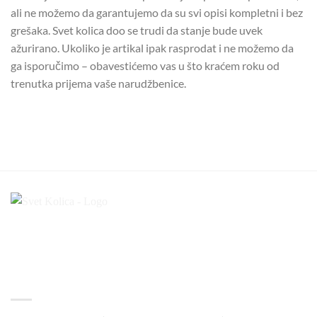
ali ne možemo da garantujemo da su svi opisi kompletni i bez
grešaka. Svet kolica doo se trudi da stanje bude uvek
ažurirano. Ukoliko je artikal ipak rasprodat i ne možemo da
ga isporučimo – obavestićemo vas u što kraćem roku od
trenutka prijema vaše narudžbenice.