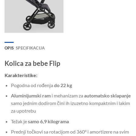
OPIS
SPECIFIKACIJA
Kolica za bebe Flip
Karakteristike:
Pogodna od rođenja
do 22 kg
Aluminijumski ram
i mehanizam za
automatsko sklapanje
samo jednim dodirom čini ih izuzetno kompaktnim i lakim
za upotrebu
Težak je
samo 6,9 kilograma
Prednji točkovi sa rotacijom od 360° i amortizere na svim