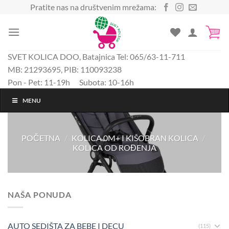
Preskoči
Pratite nas na društvenim mrežama:
na
sadržaj
SVET KOLICA DOO, Batajnica Tel: 065/63-11-711
MB: 21293695, PIB: 110093238
Pon - Pet: 11-19h Subota: 10-16h
MENU
POČETNA
/
KOLICA 0M+ I KIŠOBRAN KOLICA
/
KOLICA OD ROĐENJA
NAŠA PONUDA
AUTO SEDIŠTA ZA BEBE I DECU
(115)