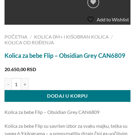
Add to Wishlist
POČETNA
/
KOLICA 0M+ I KIŠOBRAN KOLICA
/
KOLICA OD ROĐENJA
Kolica za bebe Flip – Obsidian Grey CAN6809
20.650,00
RSD
Kolica za bebe Flip – Obsidian Grey CAN6809 količina
DODAJ U KORPU
Kolica za bebe Flip – Obsidian Grey CAN6809
Kolica za bebe Flip su savršen izbor za svaku majku, teška su
svega 6,9 kilograma – a prepoznatljiv dizajn čini ga uočljivim