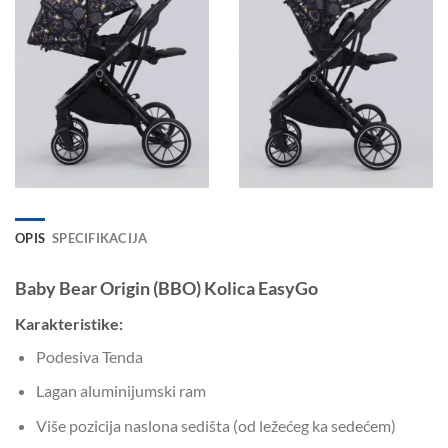
OPIS
SPECIFIKACIJA
Baby Bear Origin (BBO) Kolica EasyGo
Karakteristike:
Podesiva Tenda
Lagan aluminijumski ram
Više pozicija naslona sedišta (od ležećeg ka sedećem)