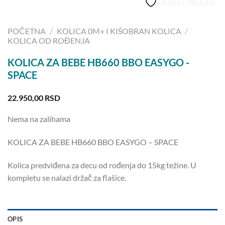
Add to Wishlist
POČETNA
/
KOLICA 0M+ I KIŠOBRAN KOLICA
/
KOLICA OD ROĐENJA
KOLICA ZA BEBE HB660 BBO EASYGO -
SPACE
22.950,00
RSD
Nema na zalihama
KOLICA ZA BEBE HB660 BBO EASYGO – SPACE
Kolica predviđena za decu od rođenja do 15kg težine. U
kompletu se nalazi držač za flašice.
OPIS