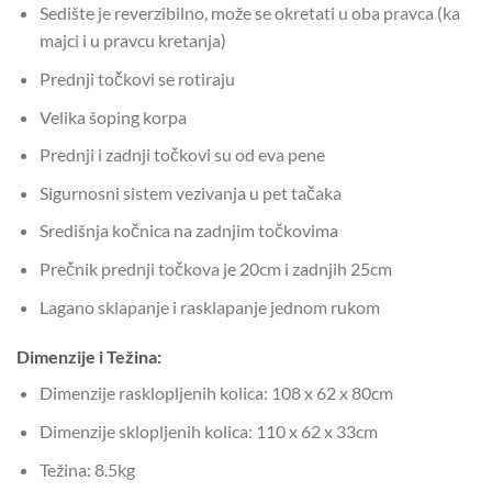
Sedište je reverzibilno, može se okretati u oba pravca (ka
majci i u pravcu kretanja)
Prednji točkovi se rotiraju
Velika šoping korpa
Prednji i zadnji točkovi su od eva pene
Sigurnosni sistem vezivanja u pet tačaka
Središnja kočnica na zadnjim točkovima
Prečnik prednji točkova je 20cm i zadnjih 25cm
Lagano sklapanje i rasklapanje jednom rukom
Dimenzije i Težina:
Dimenzije rasklopljenih kolica: 108 x 62 x 80cm
Dimenzije sklopljenih kolica: 110 x 62 x 33cm
Težina: 8.5kg