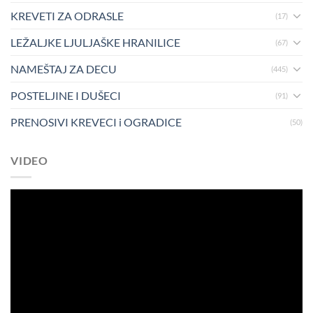
KREVETI ZA ODRASLE
(17)
LEŽALJKE LJULJAŠKE HRANILICE
(67)
NAMEŠTAJ ZA DECU
(445)
POSTELJINE I DUŠECI
(91)
PRENOSIVI KREVECI i OGRADICE
(50)
VIDEO
Pregledač
video
zapisa