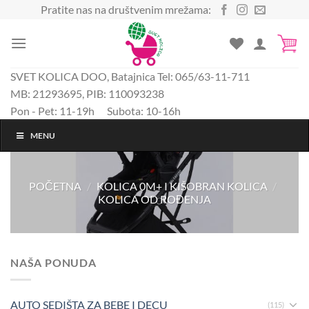
Preskoči
Pratite nas na društvenim mrežama:
na
sadržaj
SVET KOLICA DOO, Batajnica Tel: 065/63-11-711
MB: 21293695, PIB: 110093238
Pon - Pet: 11-19h Subota: 10-16h
MENU
POČETNA
/
KOLICA 0M+ I KIŠOBRAN KOLICA
/
KOLICA OD ROĐENJA
NAŠA PONUDA
AUTO SEDIŠTA ZA BEBE I DECU
(115)