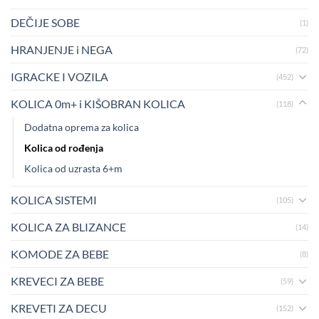
DEČIJE SOBE
(1)
HRANJENJE i NEGA
(72)
IGRACKE I VOZILA
(452)
KOLICA 0m+ i KIŠOBRAN KOLICA
(118)
Dodatna oprema za kolica
Kolica od rođenja
Kolica od uzrasta 6+m
KOLICA SISTEMI
(105)
KOLICA ZA BLIZANCE
(14)
KOMODE ZA BEBE
(8)
KREVECI ZA BEBE
(59)
KREVETI ZA DECU
(152)