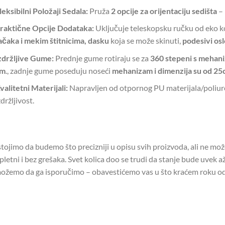
leksibilni Položaji Sedala:
Pruža
2 opcije za orijentaciju sedišta
– 
raktične Opcije Dodataka:
Uključuje teleskopsku ručku od eko k
ačaka
i mekim štitnicima,
dasku
koja se može skinuti,
podesivi os
zdržljive Gume:
Prednje gume rotiraju se za
360 stepeni s mehani
cm
., zadnje gume poseduju noseći
mehanizam i dimenzija su od 25
valitetni Materijali:
Napravljen od otpornog PU materijala/poliure
zdržljivost.
tojimo da budemo što precizniji u opisu svih proizvoda, ali ne mo
letni i bez grešaka. Svet kolica doo se trudi da stanje bude uvek až
ožemo da ga isporučimo – obavestićemo vas u što kraćem roku od