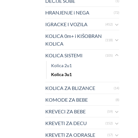
DEČIJE SOBE
(1)
HRANJENJE i NEGA
(72)
IGRACKE I VOZILA
(452)
KOLICA 0m+ i KIŠOBRAN
(118)
KOLICA
KOLICA SISTEMI
(105)
Kolica 2u1
Kolica 3u1
KOLICA ZA BLIZANCE
(14)
KOMODE ZA BEBE
(8)
KREVECI ZA BEBE
(59)
KREVETI ZA DECU
(152)
KREVETI ZA ODRASLE
(17)