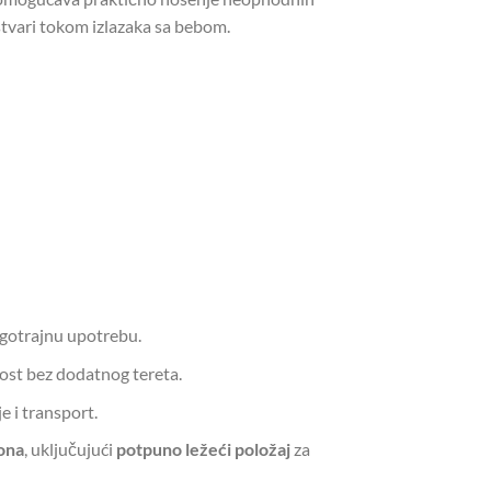
stvari tokom izlazaka sa bebom.
ugotrajnu upotrebu.
ost bez dodatnog tereta.
e i transport.
lona
, uključujući
potpuno ležeći položaj
za