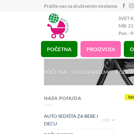
Preskoči
Pratite nas na društvenim mrežama:
na
SVET K
sadržaj
MB: 21
Pon - 
POČETNA
PROIZVODI
O
POČETNA
/
KOLICA SISTEMI
/
KOLICA
be
NAŠA PONUDA
AUTO SEDIŠTA ZA BEBE I
(115)
DECU