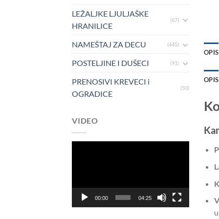
LEŽALJKE LJULJAŠKE
(67)
HRANILICE
NAMEŠTAJ ZA DECU
(445)
OPIS
POSTELJINE I DUŠECI
(91)
OPIS
PRENOSIVI KREVECI i
(50)
OGRADICE
Ko
VIDEO
Kar
Pregledač
P
video
L
zapisa
K
00:00
04:25
V
u