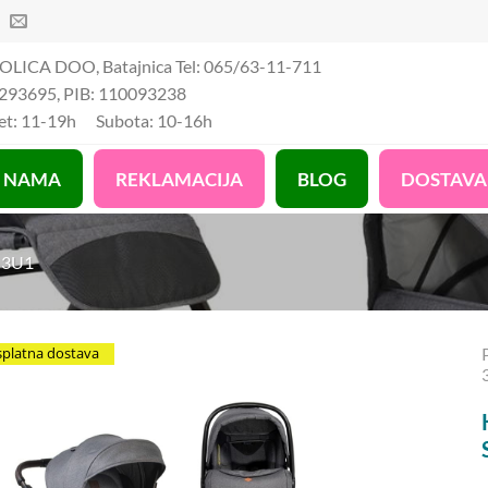
OLICA DOO, Batajnica Tel: 065/63-11-711
293695, PIB: 110093238
Pet: 11-19h Subota: 10-16h
 NAMA
REKLAMACIJA
BLOG
DOSTAVA
 3U1
splatna dostava