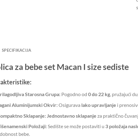
SPECIFIKACIJA
lica za bebe set Macan I size sediste
akteristike:
rilagodljiva Starosna Grupa:
Pogodno od
0 do 22 kg
, pružajući d
agani Aluminijumski Okvir:
Osigurava
lako upravljanje
i prenosiv
ompaktno Sklapanje:
Jednostavno sklapanje
za praktično čuvanj
išenamenski Položaji:
Sedište se može postaviti u
3 položaja nas
dobnost bebe.