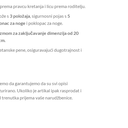
prema pravcu kretanja i licu prema roditelju.
ože s
3 položaja
, sigurnosni pojas s
5
lonac za noge
i poklopac za noge.
zmom za zaključavanje dimenzija od 20
cm.
tanske pene, osiguravajući dugotrajnost i
žemo da garantujemo da su svi opisi
urirano. Ukoliko je artikal ipak rasprodat i
 trenutka prijema vaše narudžbenice.