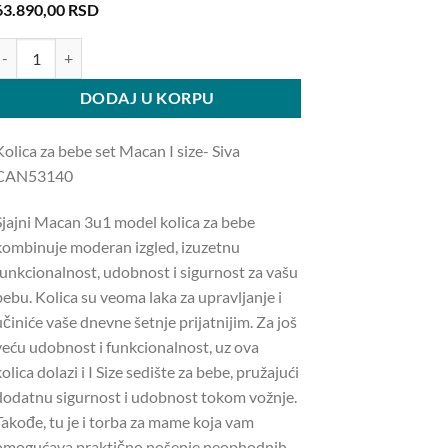
63.890,00
RSD
olica za bebe set Macan I size- Siva CAN53140 količina
DODAJ U KORPU
Kolica za bebe set Macan I size- Siva
CAN53140
Sjajni Macan 3u1 model kolica za bebe
kombinuje moderan izgled, izuzetnu
funkcionalnost, udobnost i sigurnost za vašu
bebu. Kolica su veoma laka za upravljanje i
činiće vaše dnevne šetnje prijatnijim. Za još
veću udobnost i funkcionalnost, uz ova
olica dolazi i I Size sedište za bebe, pružajući
dodatnu sigurnost i udobnost tokom vožnje.
Takođe, tu je i torba za mame koja vam
omogućava praktično nošenje neophodnih