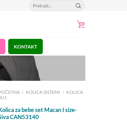
Pretraga
za:
KONTAKT
POČETNA
/
KOLICA SISTEMI
/
KOLICA
3U1
Kolica za bebe set Macan I size-
Siva CAN53140