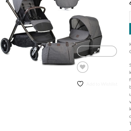
K
Add to Wishlist
u
k