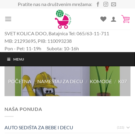
Preskoči
Pratite nas na društvenim mrežama:
na
sadržaj
SVET KOLICA DOO, Batajnica Tel: 065/63-11-711
MB: 21293695, PIB: 110093238
Pon - Pet: 11-19h Subota: 10-16h
MENU
POČETNA
/
NAMEŠTAJ ZA DECU
/
KOMODE
/
K07
NAŠA PONUDA
AUTO SEDIŠTA ZA BEBE I DECU
(115)