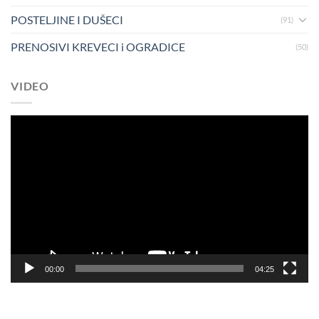
POSTELJINE I DUŠECI
(91)
PRENOSIVI KREVECI i OGRADICE
(50)
VIDEO
Pregledač
video
zapisa
00:00
04:25