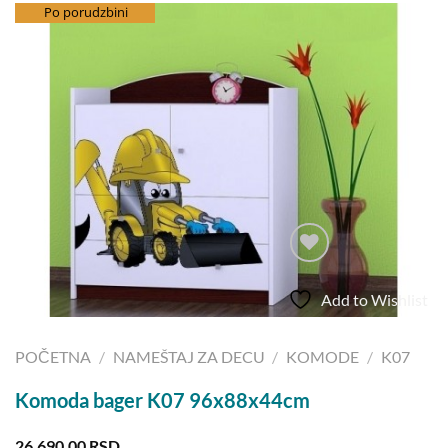
besplatna dostava
Po porudzbini
Add to Wishlist
POČETNA
/
NAMEŠTAJ ZA DECU
/
KOMODE
/
K07
Komoda bager K07 96x88x44cm
26.690,00
RSD