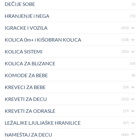
DEČIJE SOBE
(1)
HRANJENJE i NEGA
(72)
IGRACKE I VOZILA
(452)
KOLICA 0m+ i KIŠOBRAN KOLICA
(118)
KOLICA SISTEMI
(105)
KOLICA ZA BLIZANCE
(14)
KOMODE ZA BEBE
(8)
KREVECI ZA BEBE
(59)
KREVETI ZA DECU
(152)
KREVETI ZA ODRASLE
(17)
LEŽALJKE LJULJAŠKE HRANILICE
(67)
NAMEŠTAJ ZA DECU
(445)