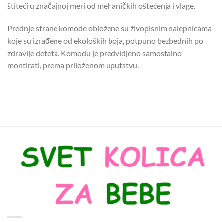
štiteći u značajnoj meri od mehaničkih oštećenja i vlage.
Prednje strane komode obložene su živopisnim nalepnicama
koje su izrađene od ekoloških boja, potpuno bezbednih po
zdravlje deteta. Komodu je predvidjeno samostalno
montirati, prema priloženom uputstvu.