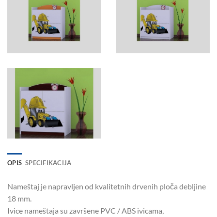
OPIS
SPECIFIKACIJA
Nameštaj je napravljen od kvalitetnih drvenih ploča debljine
18 mm.
Ivice nameštaja su završene PVC / ABS ivicama,