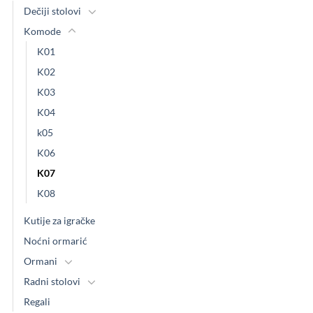
Dečiji stolovi
Komode
K01
K02
K03
K04
k05
K06
K07
K08
Kutije za igračke
Noćni ormarić
Ormani
Radni stolovi
Regali