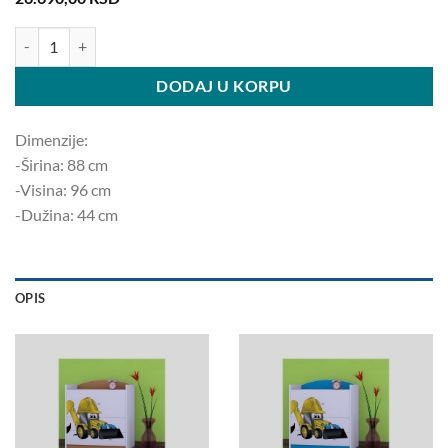
Komoda bager K07 96x88x44cm količina
DODAJ U KORPU
Dimenzije:
-Širina: 88 ​​cm
-Visina: 96 cm
-Dužina: 44 cm
OPIS