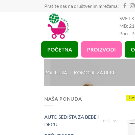
Preskoči
Pratite nas na društvenim mrežama:
na
SVET K
sadržaj
MB: 21
Pon - 
POČETNA
PROIZVODI
O
POČETNA
/
KOMODE ZA BEBE
be
NAŠA PONUDA
AUTO SEDIŠTA ZA BEBE I
(115)
DECU