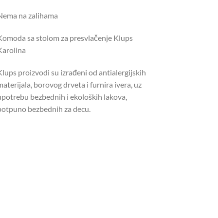
Nema na zalihama
Komoda sa stolom za presvlačenje Klups
Karolina
Klups proizvodi su izrađeni od antialergijskih
aterijala, borovog drveta i furnira ivera, uz
upotrebu bezbednih i ekoloških lakova,
potpuno bezbednih za decu.