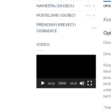
NAMEŠTAJ ZA DECU
OPIS
(445)
POSTELJINE I DUŠECI
(91)
Kom
PRENOSIVI KREVECI i
(50)
OGRADICE
Opi
Dime
VIDEO
Dime
Pregledač
video
Klup
zapisa
ekol
pouz
bezb
00:00
04:25
odob
kart
*Nas