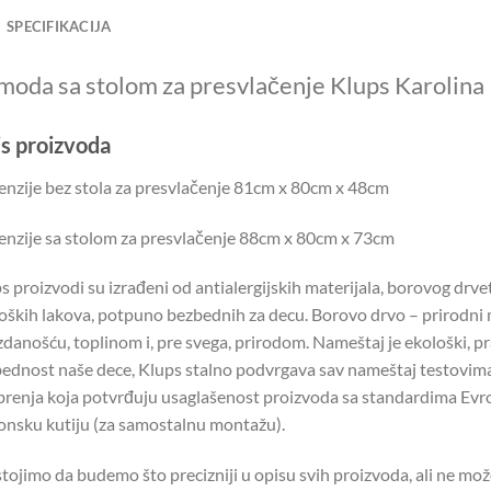
SPECIFIKACIJA
oda sa stolom za presvlačenje Klups Karolina
s proizvoda
nzije bez stola za presvlačenje 81cm x 80cm x 48cm
nzije sa stolom za presvlačenje 88cm x 80cm x 73cm
s proizvodi su izrađeni od antialergijskih materijala, borovog drvet
oških lakova, potpuno bezbednih za decu. Borovo drvo – prirodni mat
danošću, toplinom i, pre svega, prirodom. Nameštaj je ekološki, pra
ednost naše dece, Klups stalno podvrgava sav nameštaj testovim
renja koja potvrđuju usaglašenost proizvoda sa standardima Evro
onsku kutiju (za samostalnu montažu).
tojimo da budemo što precizniji u opisu svih proizvoda, ali ne mo