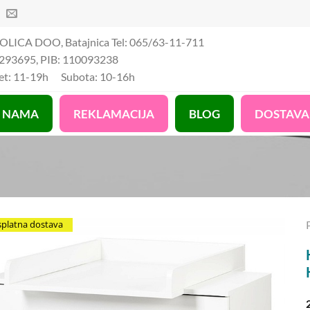
OLICA DOO, Batajnica Tel: 065/63-11-711
293695, PIB: 110093238
Pet: 11-19h Subota: 10-16h
 NAMA
REKLAMACIJA
BLOG
DOSTAVA
splatna dostava