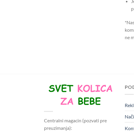
J
p
*Nas
komp
ne m
PO
Rekl
Nači
Centralni magacin (pozvati pre
preuzimanja):
Kon