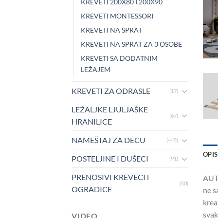
KREVETI 200X80 I 200X90
KREVETI MONTESSORI
KREVETI NA SPRAT
KREVETI NA SPRAT ZA 3 OSOBE
KREVETI SA DODATNIM
LEŽAJEM
KREVETI ZA ODRASLE
(17)
LEŽALJKE LJULJAŠKE
(67)
HRANILICE
NAMEŠTAJ ZA DECU
(445)
OPIS
POSTELJINE I DUŠECI
(91)
PRENOSIVI KREVECI i
AUTO
(50)
OGRADICE
ne s
krea
svak
VIDEO