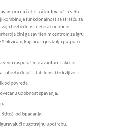
vantura na četiri točka. Imajući u vidu
ji kombinuje funkcionalnost sa strašću za
ravaju bezbednost deteta i udobnost
rheroja čini ga savršenim centrom za igru
LEX okvirom, koji pruža još bolju potporu
tveno raspoloženje avanture i akcije.
, obezbeđujući stabilnost i izdržljivost.
zik od povreda.
 povećanu udobnost spavanja.
u.
štiteći od ispadanja.
siguravajući dugotrajnu upotrebu.