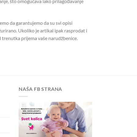
nje, što omogućava lako prilagođavanje
žemo da garantujemo da su svi opisi
urirano. Ukoliko je artikal ipak rasprodat i
 trenutka prijema vaše narudžbenice.
NAŠA FB STRANA