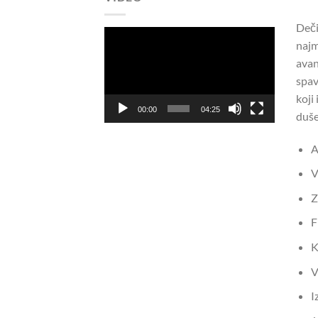
Deči
Pregledač
najm
video
avan
zapisa
spav
koji
00:00
04:25
duše
A
V
Z
F
K
V
I