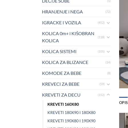
DEČIJE SOBE
(1)
HRANJENJE i NEGA
(72)
IGRACKE I VOZILA
(452)
KOLICA 0m+ i KIŠOBRAN
(118)
KOLICA
KOLICA SISTEMI
(105)
KOLICA ZA BLIZANCE
(14)
KOMODE ZA BEBE
(8)
KREVECI ZA BEBE
(59)
KREVETI ZA DECU
(152)
OPIS
KREVETI 160X80
KREVETI 180X90 I 180X80
KREVETI 190X80 I 190X90