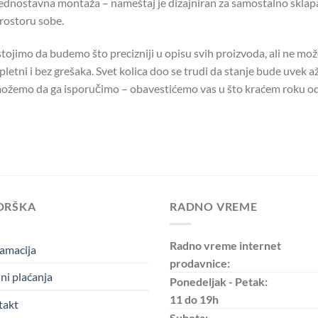
ednostavna montaža – nameštaj je dizajniran za samostalno sklapa
rostoru sobe.
tojimo da budemo što precizniji u opisu svih proizvoda, ali ne mo
letni i bez grešaka. Svet kolica doo se trudi da stanje bude uvek až
ožemo da ga isporučimo – obavestićemo vas u što kraćem roku od
DRŠKA
RADNO VREME
Radno vreme internet
amacija
prodavnice:
ni plaćanja
Ponedeljak - Petak:
11 do 19h
takt
Subota: