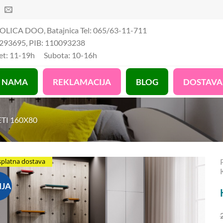
OLICA DOO, Batajnica Tel: 065/63-11-711
293695, PIB: 110093238
Pet: 11-19h Subota: 10-16h
 NAMA
REKLAMACIJA
BLOG
DOSTAVA
TI 160X80
splatna dostava
IJA