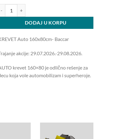
je
je:
REVET Auto 160x80cm- Baccar količina
bila:
21.000,00 RSD.
24.000,00 RSD.
DODAJ U KORPU
KREVET Auto 160x80cm- Baccar
Trajanje akcije: 29.07.2026.-29.08.2026.
AUTO krevet 160×80 je odlično rešenje za
decu koja vole automobilizam i superheroje.