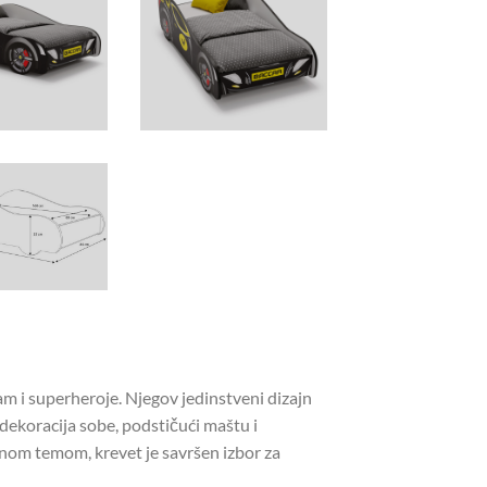
m i superheroje. Njegov jedinstveni dizajn
dekoracija sobe, podstičući maštu i
vnom temom, krevet je savršen izbor za