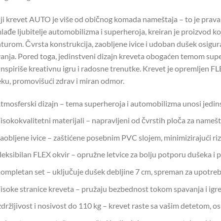
ji krevet AUTO je više od običnog komada nameštaja – to je prava a
lađe ljubitelje automobilizma i superheroja, kreiran je proizvod ko
turom. Čvrsta konstrukcija, zaobljene ivice i udoban dušek osigu
anja. Pored toga, jedinstveni dizajn kreveta obogaćen temom supe
 inspiriše kreativnu igru i radosne trenutke. Krevet je opremljen F
ku, promovišući zdrav i miran odmor.
tmosferski dizajn – tema superheroja i automobilizma unosi jedins
isokokvalitetni materijali – napravljeni od čvrstih ploča za nameštaj
aobljene ivice – zaštićene posebnim PVC slojem, minimizirajući ri
leksibilan FLEX okvir – opružne letvice za bolju potporu dušeka i
ompletan set – uključuje dušek debljine 7 cm, spreman za upotreb
isoke stranice kreveta – pružaju bezbednost tokom spavanja i igre, 
zdržljivost i nosivost do 110 kg – krevet raste sa vašim detetom, o