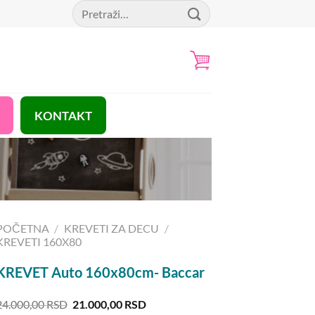
Pretraga
za:
KONTAKT
POČETNA
/
KREVETI ZA DECU
/
KREVETI 160X80
KREVET Auto 160x80cm- Baccar
Originalna
Trenutna
24.000,00
RSD
21.000,00
RSD
cena
cena