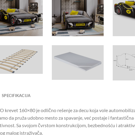
SPECIFIKACIJA
 krevet 160×80 je odlično rešenje za decu koja vole automobiliza
amo da pruža udobno mesto za spavanje, već postaje i fantastična 
tivnost. Sa svojom čvrstom konstrukcijom, bezbednošću i atrakti
og malog istraživača.