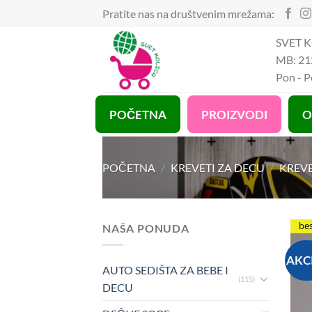
Preskoči
Pratite nas na društvenim mrežama:
na
SVET K
sadržaj
MB: 21
Pon - 
POČETNA
PROIZVODI
O
POČETNA
/
KREVETI ZA DECU
/
KREVE
be
NAŠA PONUDA
AKC
AUTO SEDIŠTA ZA BEBE I
(115)
DECU