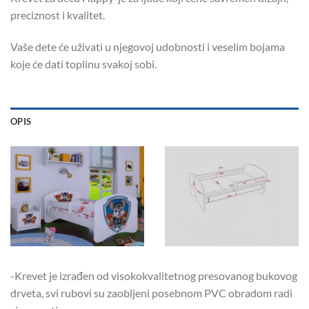
preciznost i kvalitet.
Vaše dete će uživati u njegovoj udobnosti i veselim bojama
koje će dati toplinu svakoj sobi.
OPIS
-Krevet je izrađen od visokokvalitetnog presovanog bukovog
drveta, svi rubovi su zaobljeni posebnom PVC obradom radi