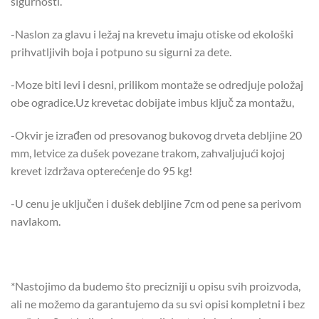
sigurnosti.
-Naslon za glavu i ležaj na krevetu imaju otiske od ekološki
prihvatljivih boja i potpuno su sigurni za dete.
-Moze biti levi i desni, prilikom montaže se odredjuje položaj
obe ogradice.Uz krevetac dobijate imbus ključ za montažu,
-Okvir je izrađen od presovanog bukovog drveta debljine 20
mm, letvice za dušek povezane trakom, zahvaljujući kojoj
krevet izdržava opterećenje do 95 kg!
-U cenu je uključen i dušek debljine 7cm od pene sa perivom
navlakom.
*Nastojimo da budemo što precizniji u opisu svih proizvoda,
ali ne možemo da garantujemo da su svi opisi kompletni i bez