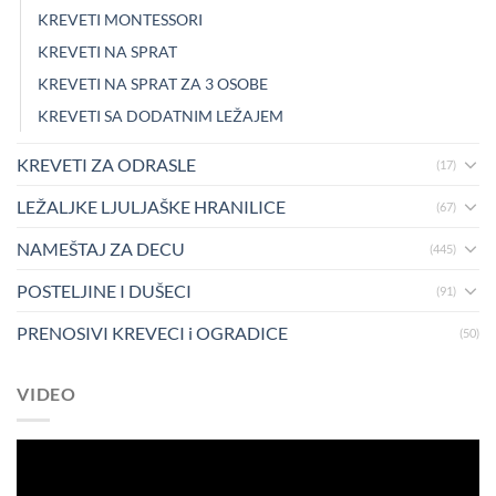
KREVETI MONTESSORI
KREVETI NA SPRAT
KREVETI NA SPRAT ZA 3 OSOBE
KREVETI SA DODATNIM LEŽAJEM
KREVETI ZA ODRASLE
(17)
LEŽALJKE LJULJAŠKE HRANILICE
(67)
NAMEŠTAJ ZA DECU
(445)
POSTELJINE I DUŠECI
(91)
PRENOSIVI KREVECI i OGRADICE
(50)
VIDEO
Pregledač
video