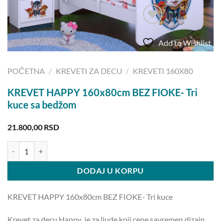
Add to Wishlist
POČETNA
/
KREVETI ZA DECU
/
KREVETI 160X80
KREVET HAPPY 160x80cm BEZ FIOKE- Tri
kuce sa bedžom
21.800,00
RSD
KREVET HAPPY 160x80cm BEZ FIOKE- Tri kuce sa bedžom količina
DODAJ U KORPU
KREVET HAPPY 160x80cm BEZ FIOKE- Tri kuce
Krevet za decu Happy je za ljude koji cene savremen dizajn,