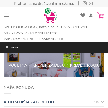
Preskoči
Pratite nas na društvenim mrežama:
na
sadržaj
SVET KOLICA DOO, Batajnica Tel: 065/63-11-711
MB: 21293695, PIB: 110093238
Pon - Pet: 11-19h Subota: 10-16h
MENU
POČETNA
/
KREVETI ZA DECU
/
KREVETI 160X80
NAŠA PONUDA
AUTO SEDIŠTA ZA BEBE I DECU
(115)