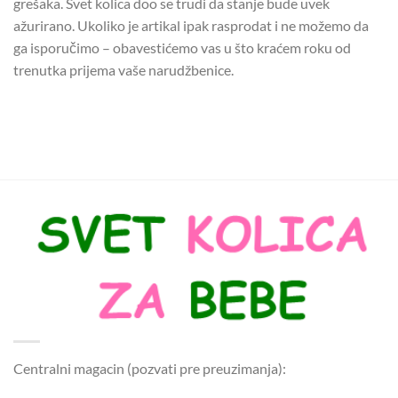
grešaka. Svet kolica doo se trudi da stanje bude uvek
ažurirano. Ukoliko je artikal ipak rasprodat i ne možemo da
ga isporučimo – obavestićemo vas u što kraćem roku od
trenutka prijema vaše narudžbenice.
Centralni magacin (pozvati pre preuzimanja):