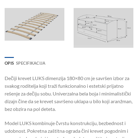
OPIS
SPECIFIKACIJA
Dečiji krevet LUKS dimenzija 180×80 cm je savršen izbor za
svakog roditelja koji traži funkcionalno i estetski prijatno
rešenje za dečiju sobu. Univerzalna bela boja i minimalistički
dizajn čine da se krevet savršeno uklapa u bilo koji aranžman,
bez obzira na pol deteta.
Model LUKS kombinuje čvrstu konstrukciju, bezbednost i
udobnost. Pokretna zaštitna ograda čini krevet pogodnim i