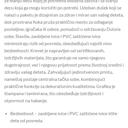
za manju decu kojoj je potrebna dodatna zaštita i za stariju
decu koja ga mogu koristiti po potrebi. Udoban dušek koji se
nalazi u paketu je dizajniran za zdrav i miran san vašeg deteta,
dok prostrana fioka pruža praktično mesto za odlaganje
posteljine, igračaka ili odeće, pomažući u održavanju čistoće
sobe. Štaviše, zaobljene ivice i PVC zaštićene ivice
minimiziraju rizik od povreda, obezbeđujući najviši nivo
bezbednosti. Krevet je napravljen od sertifikovanih,
izdržljivih materijala, što garantuje ne samo njegovu
dugotrajnost, već i njegovu prijatnost prema životnoj sredini i
zdravlju vašeg deteta. Zahvaljujući jedinstvenom printu,
nameštaj postaje centralna tačka sobe, kombinujući
praktične funkcije sa dekorativnim kvalitetima. Grafika je
štampana i laminirana, što obezbeđuje izdržljivost i
otpornost na habanje.
Bezbednost – zaobljene ivice i PVC zaštićene ivice štite
dete od povreda.