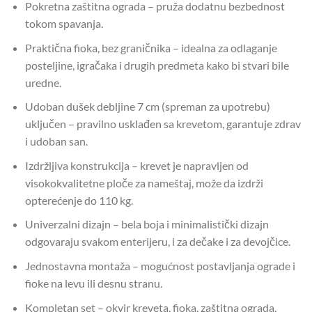
Pokretna zaštitna ograda – pruža dodatnu bezbednost
tokom spavanja.
Praktična fioka, bez graničnika – idealna za odlaganje
posteljine, igračaka i drugih predmeta kako bi stvari bile
uredne.
Udoban dušek debljine 7 cm (spreman za upotrebu)
uključen – pravilno usklađen sa krevetom, garantuje zdrav
i udoban san.
Izdržljiva konstrukcija – krevet je napravljen od
visokokvalitetne ploče za nameštaj, može da izdrži
opterećenje do 110 kg.
Univerzalni dizajn – bela boja i minimalistički dizajn
odgovaraju svakom enterijeru, i za dečake i za devojčice.
Jednostavna montaža – mogućnost postavljanja ograde i
fioke na levu ili desnu stranu.
Kompletan set – okvir kreveta, fioka, zaštitna ograda,