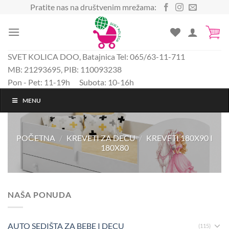
Preskoči
Pratite nas na društvenim mrežama:
na
sadržaj
SVET KOLICA DOO, Batajnica Tel: 065/63-11-711
MB: 21293695, PIB: 110093238
Pon - Pet: 11-19h Subota: 10-16h
MENU
POČETNA
/
KREVETI ZA DECU
/
KREVETI 180X90 I
180X80
NAŠA PONUDA
AUTO SEDIŠTA ZA BEBE I DECU
(115)