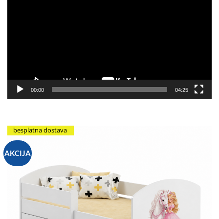
video
zapisa
00:00
04:25
besplatna dostava
AKCIJA