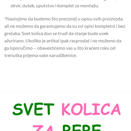
okvir, dušek, uputstvo i komplet za montažu.
*Nastojimo da budemo što precizniji u opisu svih proizvoda,
ali ne možemo da garantujemo da su svi opisi kompletni i bez
grešaka. Svet kolica doo se trudi da stanje bude uvek
ažurirano. Ukoliko je artikal ipak rasprodat i ne možemo da
ga isporučimo – obavestićemo vas u što kraćem roku od
trenutka prijema vaše narudžbenice.