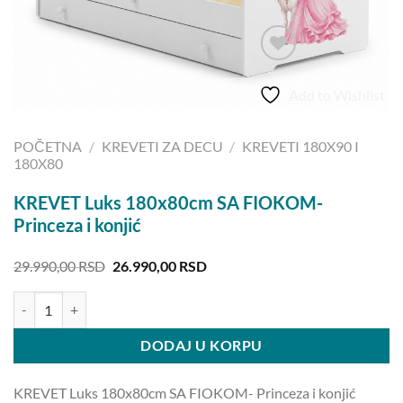
Add to Wishlist
POČETNA
/
KREVETI ZA DECU
/
KREVETI 180X90 I
180X80
KREVET Luks 180x80cm SA FIOKOM-
Princeza i konjić
Originalna
Trenutna
29.990,00
RSD
26.990,00
RSD
cena
cena
je
je:
KREVET Luks 180x80cm SA FIOKOM- Princeza i konjić količina
bila:
26.990,00 RSD.
29.990,00 RSD.
DODAJ U KORPU
KREVET Luks 180x80cm SA FIOKOM- Princeza i konjić